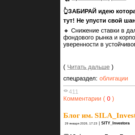
👆ЗАБИРАЙ идею котор
тут! Не упусти свой ш
🔸 Снижение ставки в д
фондового рынка и корпо
уверенности в устойчив
(
Читать дальше
)
спецраздел:
облигации
411
Комментарии (
0
)
Блог им. SILA_Inves
|
SITY_Investora
29 января 2026, 17:23