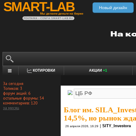
SMART-LAB
Новый дизайн
Мы делаем деньги на бирже
РЕКЛАМА • CONFA.SMART-LAB.RU
КОТИРОВКИ
АКЦИИ
+1
За сегодня
Топиков: 3
форум акций: 6
остальные форумы: 54
комментариев: 120
за месяц
Блог им. SILA_Inves
14,5%, но рынок жда
|
SITY_Investora
26 апреля 2026, 16:29