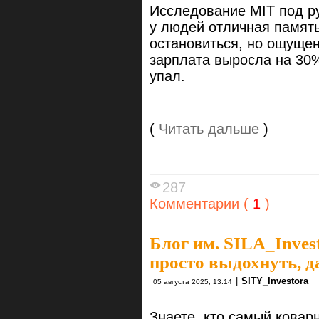
Исследование MIT под р
у людей отличная память
остановиться, но ощуще
зарплата выросла на 30
упал.
(
Читать дальше
)
287
Комментарии (
1
)
Блог им. SILA_Inves
просто выдохнуть, д
|
SITY_Investora
05 августа 2025, 13:14
Знаете, кто самый ковар