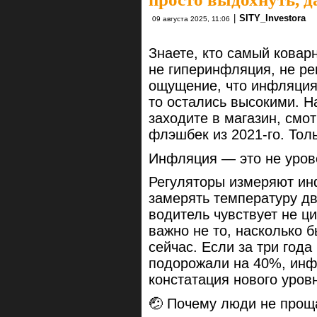
|
SITY_Investora
09 августа 2025, 11:06
Знаете, кто самый ковар
не гиперинфляция, не ре
ощущение, что инфляция 
то остались высокими. Н
заходите в магазин, смо
флэшбек из 2021-го. Тол
Инфляция — это не уров
Регуляторы измеряют ин
замерять температуру дви
водитель чувствует не ц
важно не то, насколько б
сейчас. Если за три года
подорожали на 40%, инф
констатация нового уров
🤕 Почему люди не прощ