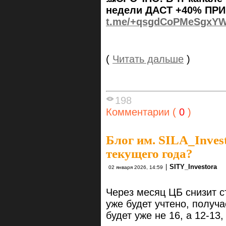
недели ДАСТ +40% ПРИ
t.me/+qsgdCoPMeSgxY
(
Читать дальше
)
198
Комментарии (
0
)
Блог им. SILA_Inves
текущего года?
|
SITY_Investora
02 января 2026, 14:59
Через месяц ЦБ снизит с
уже будет учтено, получ
будет уже не 16, а 12-13