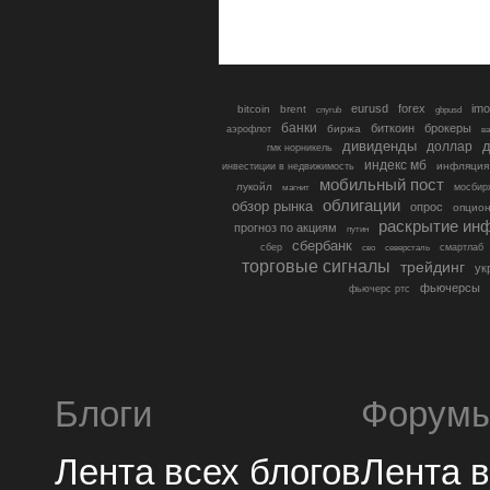
eurusd
forex
imo
bitcoin
brent
cnyrub
gbpusd
банки
биткоин
брокеры
биржа
аэрофлот
в
дивиденды
доллар
д
гмк норникель
индекс мб
инфляция
инвестиции в недвижимость
мобильный пост
лукойл
мосбир
магнит
облигации
обзор рынка
опрос
опцио
раскрытие ин
прогноз по акциям
путин
сбербанк
сбер
северсталь
смартлаб
сво
торговые сигналы
трейдинг
ук
фьючерсы
фьючерс ртс
Блоги
Форум
Лента всех блогов
Лента 