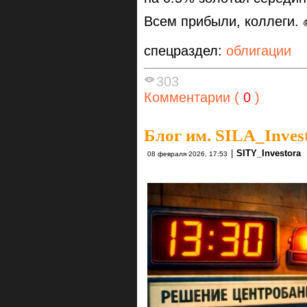
Всем прибыли, коллеги. 
спецраздел:
облигации
303
Комментарии (
0
)
Блог им. SILA_Inves
|
SITY_Investora
08 февраля 2026, 17:53