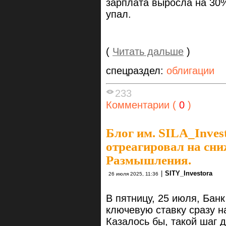
зарплата выросла на 30
упал.
(
Читать дальше
)
спецраздел:
облигации
233
Комментарии (
0
)
Блог им. SILA_Inves
отреагировал на сн
Размышления.
|
SITY_Investora
26 июля 2025, 11:36
В пятницу, 25 июля, Бан
ключевую ставку сразу н
Казалось бы, такой шаг