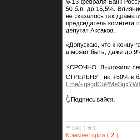
💬13 февраля Банк Росси
50 б.п. до 15,5%. Влиян
не сказалось так драмат
председатель комитета 
депутат Аксаков.
«Допускаю, что к концу г
а может быть, даже до 9
⚡️СРОЧНО. Выложили сек
СТРЕЛЬНУТ на +50% в 
t.me/+qsgdCoPMeSgxYW
👆Подписывайся.
340
|
★1
Комментарии (
2
)