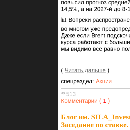
повысил прогноз средней
14,5%, а на 2027-й до 8-
📊 Вопреки распростран
во многом уже предопре
Даже если Brent подскоч
курса работают с больши
мы видимо всё равно пол
(
Читать дальше
)
спецраздел:
Акции
513
Комментарии (
1
)
Блог им. SILA_Inves
Заседание по ставке.