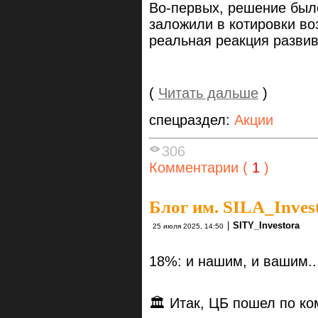
Во-первых, решение был
заложили в котировки во
реальная реакция развив
(
Читать дальше
)
спецраздел:
Акции
306
Комментарии (
1
)
Блог им. SILA_Inves
|
SITY_Investora
25 июля 2025, 14:50
18%: и нашим, и вашим..
🏛 Итак, ЦБ пошел по к