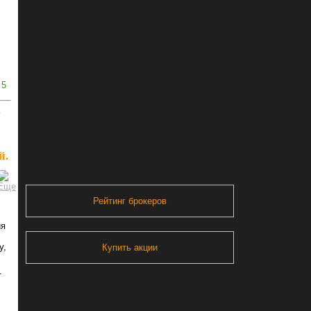
5
ь
й.
Рейтинг брокеров
ия
у,
Купить акции
т