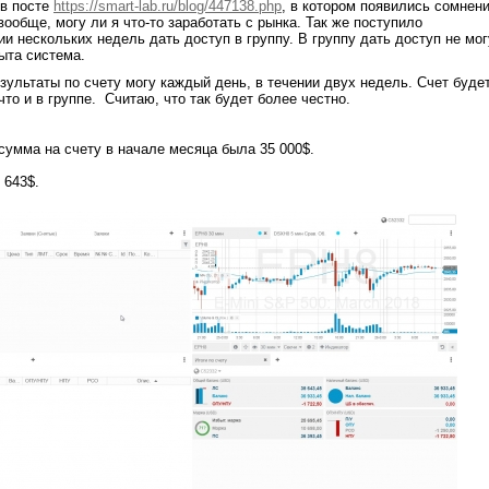
в посте
https://smart-lab.ru/blog/447138.php
, в котором появились сомнен
ообще, могу ли я что-то заработать с рынка. Так же поступило
и нескольких недель дать доступ в группу. В группу дать доступ не мог
рыта система.
зультаты по счету могу каждый день, в течении двух недель. Счет буде
что и в группе. Считаю, что так будет более честно.
 сумма на счету в начале месяца была 35 000$.
 643$.