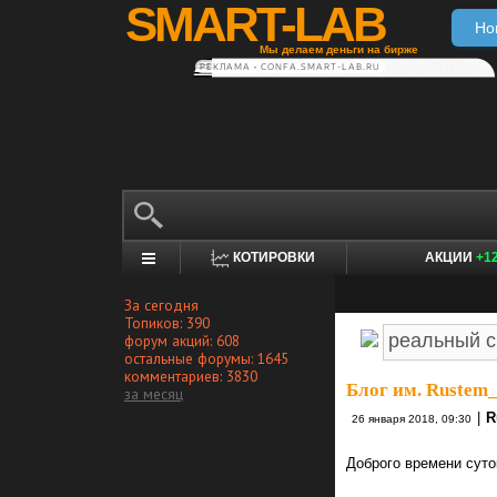
SMART-LAB
Но
Мы делаем деньги на бирже
РЕКЛАМА • CONFA.SMART-LAB.RU
КОТИРОВКИ
АКЦИИ
+1
За сегодня
Топиков: 390
форум акций: 608
остальные форумы: 1645
комментариев: 3830
Блог им. Rustem
за месяц
|
R
26 января 2018, 09:30
Доброго времени суто