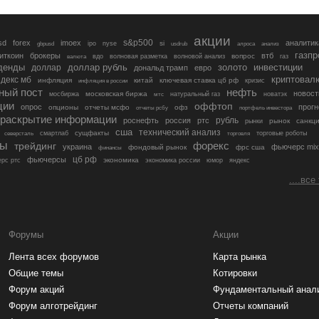
акции
s&p500
sd
forex
imoex
аналитик
si
gbpusd
ipo
nyse
usdrub
алроса
анализ
газп
иткоин
брокеры
втб
вопрос
валюта
вдо
волновая разметка
волновой анализ
газ
денды
золото
инвестиции
доллар
доллар рубль
дональд трамп
евро
криптовал
декс мб
инфляция
китай
ключевая ставка цб рф
кризис
инфляция в россии
ный пост
нефть
новост
московская биржа
мосбиржа
мтс
натуральный газ
новатэк
ции
оффтоп
опрос
прогн
опционы
отчеты мсфо
офз
портфель инвестора
отчеты рсбу
раскрытие информации
рубль
роснефть
россия
ртс
рынок
санкц
рынки
сша
технический анализ
сущфакты
торговые роботы
северсталь
смартлаб
торговля
лы
трейдинг
форекс
украина
фьючерс mix
фондовый рынок
фрс сша
финансы
цб рф
фьючерсы
экономика
рс ртс
экономика россии
юмор
яндекс
....все
Форумы
Акции
Лента всех форумов
Карта рынка
Общие темы
Котировки
Форум акций
Фундаментальный анал
Форум алготрейдинг
Отчеты компаний