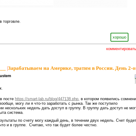
 торговле.
хорошо
комментироват
___
|
Зарабатываем на Америке, тратим в России. День 2-о
ustem
к.
в посте
https://smart-lab.ru/blog/447138.php
, в котором появились сомнен
ообще, могу ли я что-то заработать с рынка. Так же поступило
и нескольких недель дать доступ в группу. В группу дать доступ не мог
рыта система.
зультаты по счету могу каждый день, в течении двух недель. Счет буде
что и в группе. Считаю, что так будет более честно.