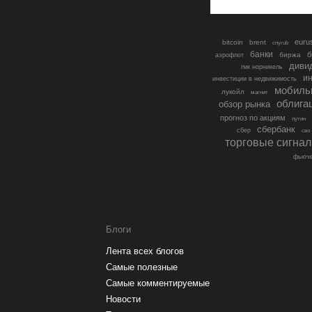
euru
bitcoin
brent
cnyrub
банки
б
биржа
аэрофлот
диви
гмк норникель
ин
инвестиции в недвижимость
мобиль
лукойл
магнит
облига
обзор рынка
прогноз по акциям
путин
сбербанк
сбер
сво
торговые сигна
фьюче
Блоги
Лента всех блогов
Самые полезные
Самые комментируемые
Новости