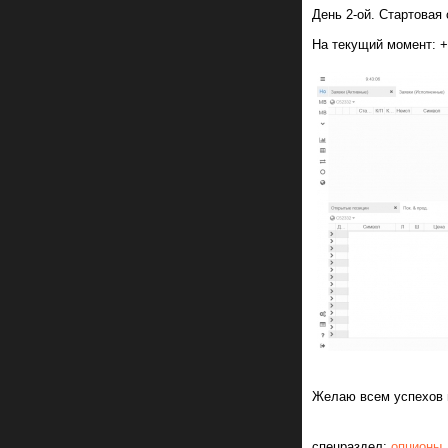
День 2-ой. Стартовая
На текущий момент: +
Желаю всем успехов в
спецраздел:
опционы