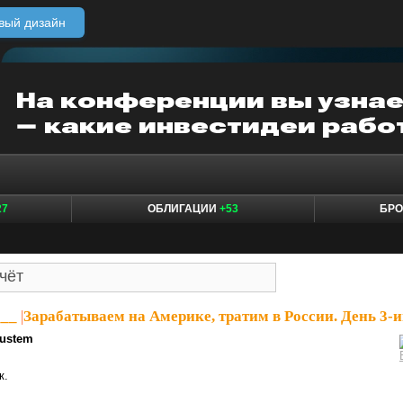
вый дизайн
27
ОБЛИГАЦИИ
+53
БР
___
|
Зарабатываем на Америке, тратим в России. День 3-и
ustem
к.