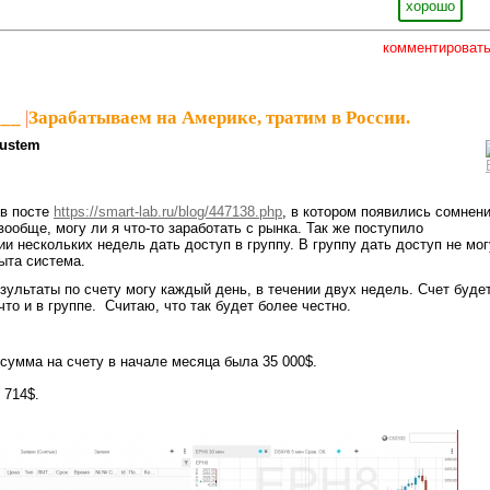
хорошо
комментироват
___
|
Зарабатываем на Америке, тратим в России.
ustem
в посте
https://smart-lab.ru/blog/447138.php
, в котором появились сомнен
ообще, могу ли я что-то заработать с рынка. Так же поступило
и нескольких недель дать доступ в группу. В группу дать доступ не мог
рыта система.
зультаты по счету могу каждый день, в течении двух недель. Счет буде
что и в группе. Считаю, что так будет более честно.
 сумма на счету в начале месяца была 35 000$.
 714$.