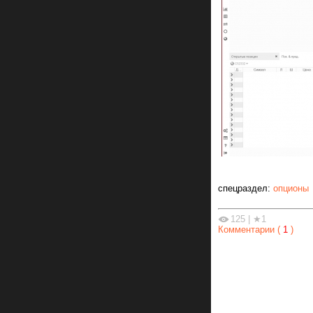
спецраздел:
опционы
125
|
★1
Комментарии (
1
)