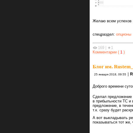
Желаю всем успехов в
спецраздел:
опционы
169
|
★1
Комментарии (
1
)
Блог им. Rustem
|
R
25 января 2018, 09:55
Доброго времени суто
Сделал предложение 
в прибыльности ТС и в
предложение, в течени
т.к. сразу будет раск
А вот выкладывать ре
показываться тот же, 