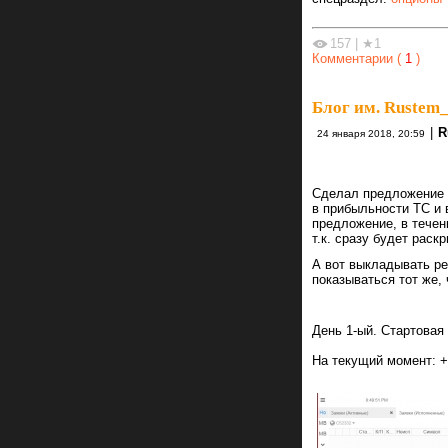
157
|
★1
Комментарии (
1
)
Блог им. Rustem
|
R
24 января 2018, 20:59
Сделал предложение 
в прибыльности ТС и в
предложение, в течени
т.к. сразу будет раск
А вот выкладывать ре
показываться тот же, 
День 1-ый. Стартовая
На текущий момент: +