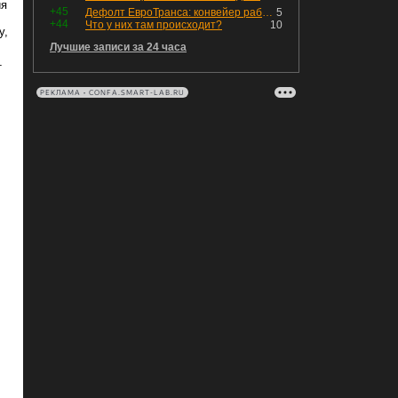
ия
+45
Дефолт ЕвроТранса: конвейер работает исправно
5
+44
Что у них там происходит?
10
у,
Лучшие записи за 24 часа
т
РЕКЛАМА • CONFA.SMART-LAB.RU