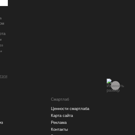
а
ром
юта
и
оз
ии
 тэги
Смартлаб
Ценности смартлаба
Карта сайта
из
Реклама
Контакты