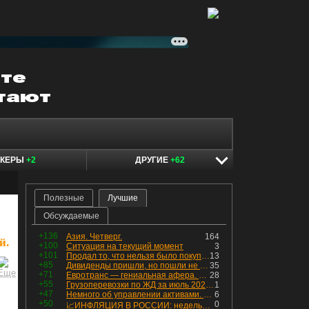
ОКЕРЫ
+2
ДРУГИЕ
+62
Полезные
Лучшие
Обсуждаемые
+136
Азия. Четверг.
164
й.
+100
Ситуация на текущий момент
3
+101
Продал то, что нельзя было покупать. Изменения в портфеле
13
+85
Дивиденды пришли, но пошли не туда
35
+71
Евротранс — гениальная афера. Собрал с инвесторов денег, выплатил дивидендов больше текущей капитализации и ушёл в дефолт
28
+55
Грузоперевозки по ЖД за июль 2026 г. — четвёртый месяц подряд роста, чёрные металлы на уровне прошлого года, а каменный уголь в плюсе.
1
+47
Немного об управлении активами. Для заинтересованных
6
+50
0
📈ИНФЛЯЦИЯ В РОССИИ: недельная дефляция, но в годовом выражении рост 😢