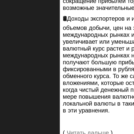
сокращение прибылей то
возможные значительные
🛢Доходы экспортеров и 
объемов добычи, цен на
международных рынках и
увеличивает или уменьша
валютный курс растет и 
международных рынках н
получают большую прибыл
фиксированными в рублях
обменного курса. То же 
вложениями, которые ос
когда чистый денежный 
мере повышения валютно
локальной валюты в таки
в эти уравнения.
(
Читать дальше
)