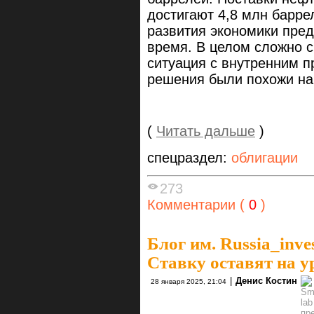
достигают 4,8 млн барре
развития экономики пред
время. В целом сложно с
ситуация с внутренним пр
решения были похожи на 
(
Читать дальше
)
спецраздел:
облигации
273
Комментарии (
0
)
Блог им. Russia_inve
Ставку оставят на ур
|
Денис Костин
28 января 2025, 21:04