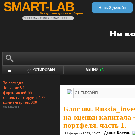
SMART-LAB
Новый дизайн
Мы делаем деньги на бирже
РЕКЛАМА • CONFA.SMART-LAB.RU
КОТИРОВКИ
АКЦИИ
+8
За сегодня
Топиков: 54
форум акций: 55
остальные форумы: 178
комментариев: 908
за месяц
Блог им. Russia_inve
на оценки капитала 
портфеля. часть 1.
|
Денис Костин
21 февраля 2025, 16:07