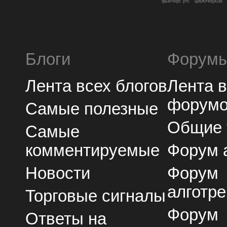
фьючерсы
фьючерс ртс
Блоги
Форум
Лента всех блогов
Лента 
форум
Самые полезные
Общие
Самые
комментируемые
Форум 
Новости
Форум
алготре
Торговые сигналы
Форум
Ответы на