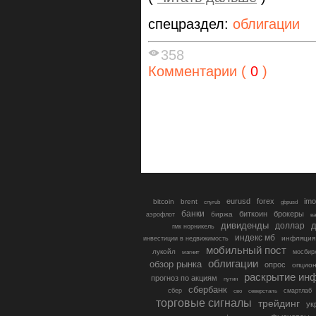
спецраздел:
облигации
358
Комментарии (
0
)
eurusd
forex
imo
bitcoin
brent
cnyrub
gbpusd
банки
биткоин
брокеры
биржа
аэрофлот
в
дивиденды
доллар
д
гмк норникель
индекс мб
инфляция
инвестиции в недвижимость
мобильный пост
лукойл
мосбир
магнит
облигации
обзор рынка
опрос
опцио
раскрытие ин
прогноз по акциям
путин
сбербанк
сбер
северсталь
смартлаб
сво
торговые сигналы
трейдинг
ук