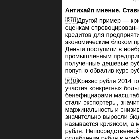
Антихайп мнение. Ставк
🇷🇺Другой пример — кри
оценкам спровоцированн
кредитов для предприят
экономическим блоком пр
Деньги поступили в нояб
промышленным предприят
полученные дешевые руб
попутно обвалив курс ру
🇷🇺Кризис рубля 2014 г
участия конкретных боль
бенефициарами масштабн
стали экспортеры, значи
маржинальность и снизив
значительно выросли бю
называется кризисом, а
рубля. Непосредственно
ослабления рубля в нояб