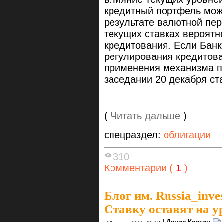
кредитный портфель може
результате валютной пер
текущих ставках вероятн
кредитования. Если Банк
регулирования кредитова
применения механизма п
заседании 20 декабря ст
(
Читать дальше
)
спецраздел:
облигации
310
Комментарии (
1
)
Блог им. Russia_inve
Ставку оставят на ур
|
Денис Костин