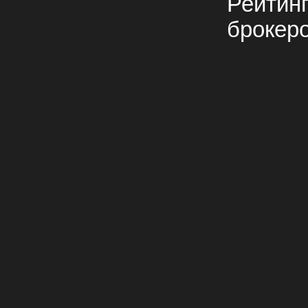
Рейтин
брокер