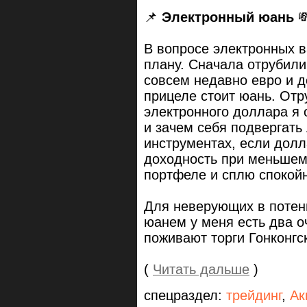
📌
Электронный юань

В вопросе электронных в
плану. Сначала отрубили
совсем недавно евро и 
прицеле стоит юань. Отру
электронного доллара я о
и зачем себя подвергать
инструментах, если дол
доходность при меньшем 
портфеле и сплю спокой
Для неверующих в потен
юанем у меня есть два о
поживают торги Гонконг
(
Читать дальше
)
спецраздел:
трейдинг
,
Ак