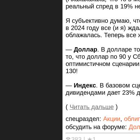
реальный спред в 19% н
Я субъективно думаю, чт
в 2024 году все (и я) жд
облажалась. Теперь все 
—
Доллар
. В долларе т
то, что доллар по 90 у 
оптимистичном сценарии
130!
—
Индекс
. В базовом сц
дивидендами дает 23% до
(
Читать дальше
)
спецраздел:
Акции
,
обли
обсудить на форуме:
Дол
383
|
★1