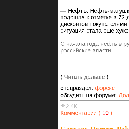
—
Нефть
. Нефть-матушк
подошла к отметке в 72 
дисконтов покупателями 
ситуация стала еще хуже
C начала года нефть в р
российские власти.
(
Читать дальше
)
спецраздел:
форекс
обсудить на форуме:
Дол
2.4К
Комментарии (
10
)
Блог им. Roman_Pal