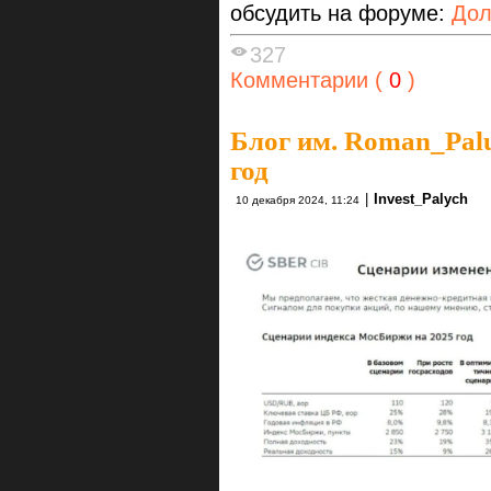
обсудить на форуме:
Дол
327
Комментарии (
0
)
Блог им. Roman_Pal
год
|
Invest_Palych
10 декабря 2024, 11:24