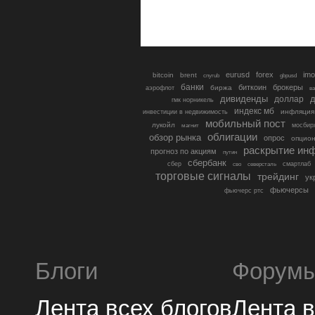
eurusd
forex
imo
bitcoin
brent
cnyrub
gbpusd
банки
биткоин
брокеры
биржа
аэрофлот
в
дивиденды
доллар
д
гмк норникель
индекс мб
инфляция
инвестиции в недвижимость
мобильный пост
лукойл
мосбир
магнит
облигации
обзор рынка
опрос
опцио
раскрытие ин
прогноз по акциям
путин
сбербанк
сбер
северсталь
смартлаб
сво
торговые сигналы
трейдинг
ук
фьючерсы
фьючерс ртс
Блоги
Форум
Лента всех блогов
Лента 