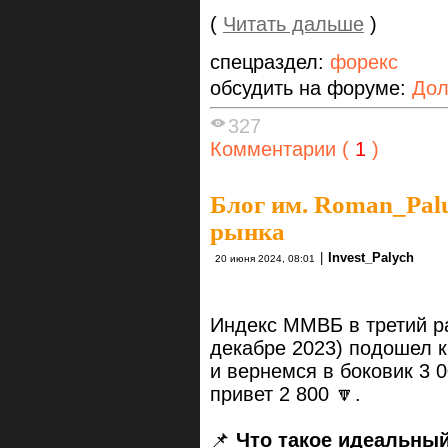
(
Читать дальше
)
спецраздел:
форекс
обсудить на форуме:
Дол
327
Комментарии (
1
)
Блог им. Roman_Pal
рынка
|
Invest_Palych
20 июня 2024, 08:01
Индекс ММВБ в третий раз
декабре 2023) подошел к
и вернемся в боковик 3 0
привет 2 800 🔽.
📌
Что такое идеальны