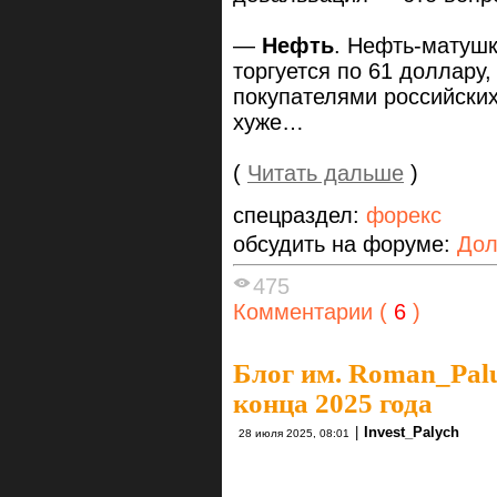
—
Нефть
. Нефть-матушк
торгуется по 61 доллару,
покупателями российских 
хуже…
(
Читать дальше
)
спецраздел:
форекс
обсудить на форуме:
Дол
475
Комментарии (
6
)
Блог им. Roman_Pal
конца 2025 года
|
Invest_Palych
28 июля 2025, 08:01