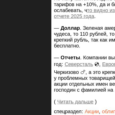
тарифов на +10%, да и 
ослабевать, ч
то видно и
отчете 2025 года
.
—
Доллар
. Зеленая аме
чудеса, то 110 рублей, т
крепкий рубль, так как и
бесплатно.
—
Отчеты
. Компании вы
год:
Северсталь
💿,
Евро
Черкизово 🍗, а это креп
у проблемных товарищей
акции отдельных имен в
господин с фамилией на 
(
Читать дальше
)
спецраздел:
Акции
,
обли