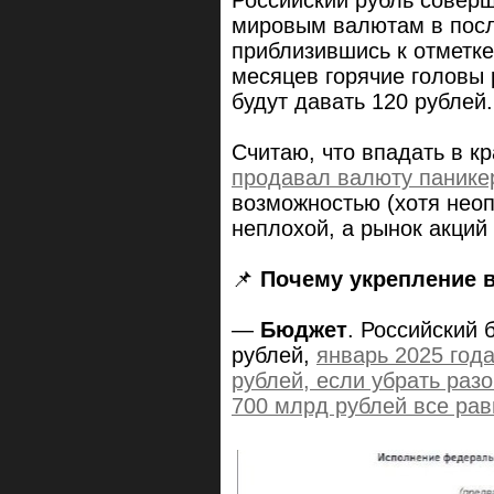
мировым валютам в пос
приблизившись к отметке
месяцев горячие головы 
будут давать 120 рублей.
Cчитаю, что впадать в к
продавал валюту панике
возможностью (хотя неоп
неплохой, а рынок акций 
📌
Почему укрепление 
—
Бюджет
. Российский 
рублей,
январь 2025 года
рублей, если убрать раз
700 млрд рублей все ра