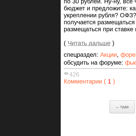
по 30 рублей. Ну-ну, вс
бюджет и предложите: ка
укреплении рубля? ОФЗ? 
получается размещаться 
размещаться при ставке
(
Читать дальше
)
спецраздел:
Акции
,
форе
обсудить на форуме:
фью
426
Комментарии (
1
)
← туда