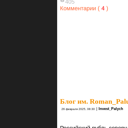
405
Комментарии (
4
)
Блог им. Roman_Pal
|
Invest_Palych
26 февраля 2025, 08:30
Российский рубль совер