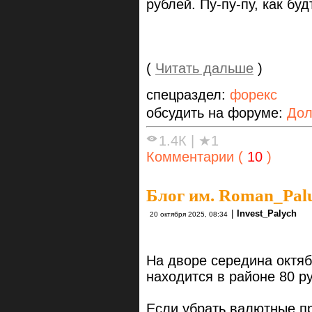
рублей. Пу-пу-пу, как бу
(
Читать дальше
)
спецраздел:
форекс
обсудить на форуме:
Дол
1.4К
|
★1
Комментарии (
10
)
Блог им. Roman_Pal
|
Invest_Palych
20 октября 2025, 08:34
На дворе середина октяб
находится в районе 80 р
Если убрать валютные п