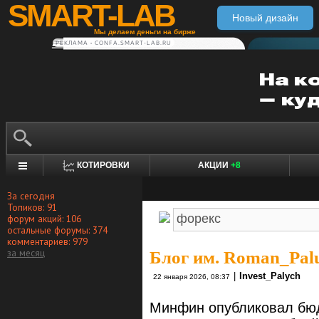
SMART-LAB
Новый дизайн
Мы делаем деньги на бирже
РЕКЛАМА • CONFA.SMART-LAB.RU
КОТИРОВКИ
АКЦИИ
+8
За сегодня
Топиков: 91
форум акций: 106
остальные форумы: 374
комментариев: 979
за месяц
Блог им. Roman_Pal
|
Invest_Palych
22 января 2026, 08:37
Минфин опубликовал бюд