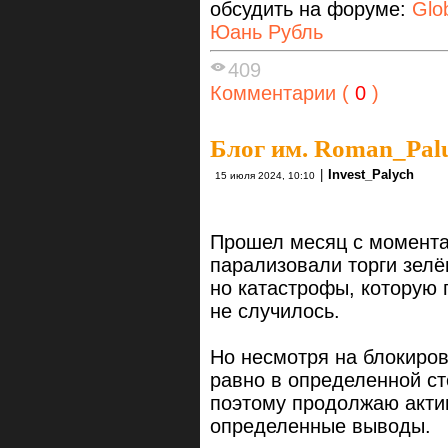
обсудить на форуме:
Glo
Юань Рубль
409
Комментарии (
0
)
Блог им. Roman_Pal
|
Invest_Palych
15 июля 2024, 10:10
Прошел месяц с момента
парализовали торги зелё
но катастрофы, которую 
не случилось.
Но несмотря на блокиров
равно в определенной ст
поэтому продолжаю актив
определенные выводы.