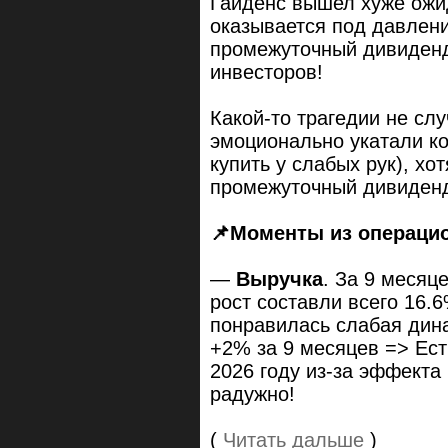
Гайденс вышел хуже ожид
оказывается под давлени
промежуточный дивиденд
инвесторов!
Какой-то трагедии не сл
эмоционально укатали ко
купить у слабых рук), хо
промежуточный дивиденд
📌
Моменты из операци
—
Выручка
. За 9 месяц
рост составли всего 16.
понравилась слабая дина
+2% за 9 месяцев => Ест
2026 году из-за эффекта
радужно!
(
Читать дальше
)