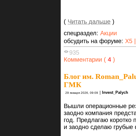
(
Читать дальше
)
спецраздел:
Акции
обсудить на форуме:
X5 
935
Комментарии (
4
)
Блог им. Roman_Pal
ГМК
|
Invest_Palych
29 января 2026, 09:09
Вышли операционные рез
заодно компания предст
год. Предлагаю коротко
и заодно сделаю грубые