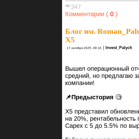
347
Комментарии (
0
)
Блог им. Roman_Pal
X5
|
Invest_Palych
17 октября 2025, 08:16
Вышел операционный отче
средний, но предлагаю з
компании!
📌
Предыстория
🧐
X5 представил обновленн
на 20%, рентабельность 
Capex с 5 до 5.5% по выр