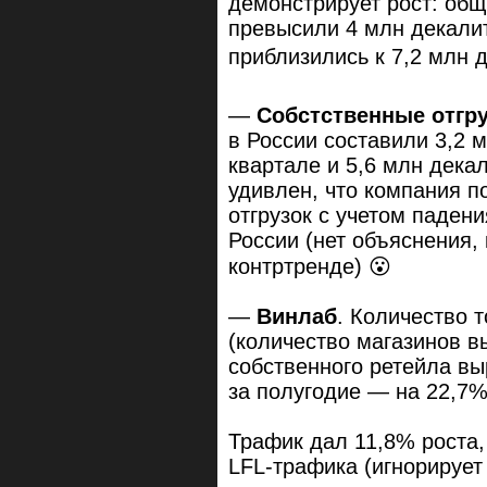
демонстрирует рост: общ
превысили 4 млн декалит
приблизились к 7,2 млн 
—
Cобстственные отгр
в России составили 3,2 
квартале и 5,6 млн декал
удивлен, что компания п
отгрузок с учетом паден
России (нет объяснения,
контртренде) 😮
—
Винлаб
. Количество т
(количество магазинов в
собственного ретейла вы
за полугодие — на 22,7%
Трафик дал 11,8% роста,
LFL-трафика (игнорирует