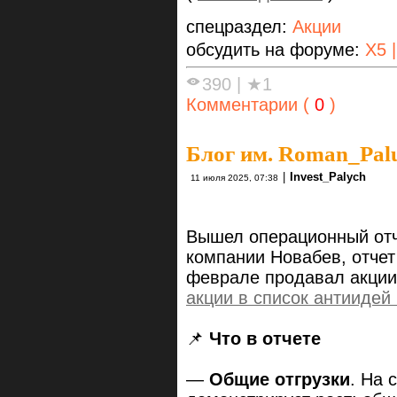
спецраздел:
Акции
обсудить на форуме:
X5 
390
|
★1
Комментарии (
0
)
Блог им. Roman_Pal
|
Invest_Palych
11 июля 2025, 07:38
Вышел операционный отче
компании Новабев, отче
феврале продавал акции 
акции в список антиидей 
📌
Что в отчете
—
Общие отгрузки
. На 