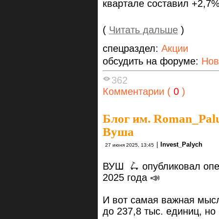
квартале составил +2,7%
(
Читать дальше
)
спецраздел:
Акции
обсудить на форуме:
Нов
362
Комментарии (
0
)
Блог им. Roman_Pal
Вуша
|
Invest_Palych
27 июня 2025, 13:45
ВУШ 🛴 опубликовал опе
2025 года 📣
И вот самая важная мыс
до 237,8 тыс. единиц, но