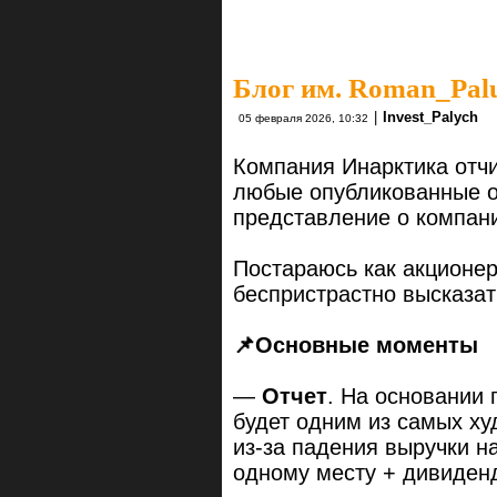
Блог им. Roman_Pal
|
Invest_Palych
05 февраля 2026, 10:32
Компания Инарктика отчи
любые опубликованные 
представление о компан
Постараюсь как акционер
беспристрастно высказат
📌
Основные
моменты
—
Отчет
. На основании 
будет одним из самых х
из-за падения выручки н
одному месту + дивиденд