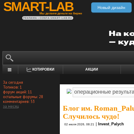
SMART-LAB
Новый дизайн
Мы делаем деньги на бирже
РЕКЛАМА • CONFA.SMART-LAB.RU
КОТИРОВКИ
АКЦИИ
За сегодня
Топиков: 1
форум акций: 11
остальные форумы: 28
комментариев: 53
за месяц
Блог им. Roman_Pal
Случилось чудо!
|
Invest_Palych
02 июля 2026, 08:21