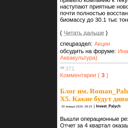
наступают приятные ново
почти полностью восстан
биомассу до 30.1 тыс тон
(
Читать дальше
)
спецраздел:
Акции
обсудить на форуме:
Ина
Аквакультура)
371
Комментарии (
3
)
Блог им. Roman_Pal
X5. Какие будут див
|
Invest_Palych
30 января 2026, 08:25
Вышли операционные резу
Отчет за 4 квартал оказ