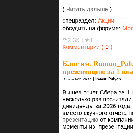
(
Читать дальше
)
спецраздел:
Акции
обсудить на форуме:
Мос
2.3К
|
★1
Комментарии (
0
)
Блог им. Roman_Pal
презентацию за 1 кв
|
Invest_Palych
14 мая 2026, 09:10
Вышел отчет Сбера за 1 
несколько раз посчитали
дивиденды за 2026 года,
вместо cкучного отчета 
презентацию
от компании
моменты из презентации