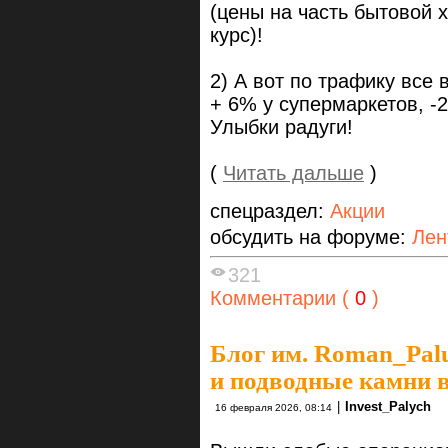
(цены на часть бытовой
курс)!
2) А вот по трафику все 
+ 6% у супермаркетов, -
Улыбки радуги!
(
Читать дальше
)
спецраздел:
Акции
обсудить на форуме:
Лен
321
Комментарии (
0
)
Блог им. Roman_Pal
и подводные камни
|
Invest_Palych
16 февраля 2026, 08:14