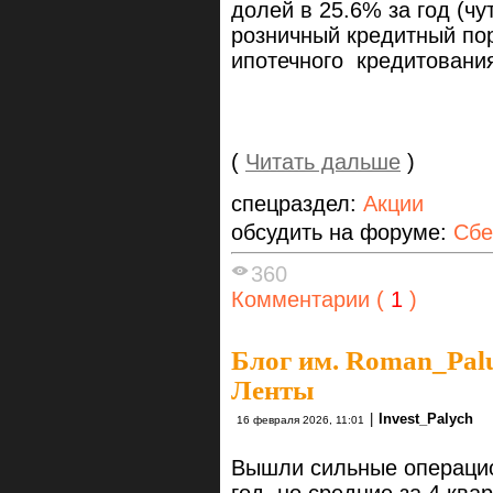
долей в 25.6% за год (чу
розничный кредитный пор
ипотечного кредитовани
(
Читать дальше
)
спецраздел:
Акции
обсудить на форуме:
Сбе
360
Комментарии (
1
)
Блог им. Roman_Pal
Ленты
|
Invest_Palych
16 февраля 2026, 11:01
Вышли сильные операцио
год, но cредние за 4 ква