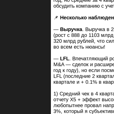
обсудить компанию с уче
📌
Несколько наблюде
—
Выручка
. Выручка в 
(рост с 888 до 1103 млрд
320 млрд рублей, что cи
во всем есть нюансы!
—
LFL
. Впечатляющий ро
M&A — сделок и расшире
год к году), но если пос
LFL (последние 2 кварта
квартале и + 0.1% в квар
1) Средний чек в 4 квар
отчету X5 + эффект высо
любопытнее провал напра
3%, который я субъектив