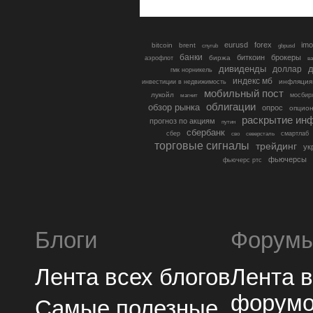
eurusd
forex
imo
bitcoin
brent
cnyrub
gbpusd
банки
биткоин
брокеры
биржа
аэрофлот
в
дивиденды
доллар
д
гмк норникель
индекс мб
инфляция
инвестиции в недвижимость
мобильный пост
лукойл
мосбир
магнит
облигации
обзор рынка
опрос
опцио
раскрытие ин
прогноз по акциям
путин
сбербанк
сбер
северсталь
смартлаб
сво
торговые сигналы
трейдинг
ук
фьючерсы
фьючерс ртс
Блоги
Форум
Лента всех блогов
Лента 
форум
Самые полезные