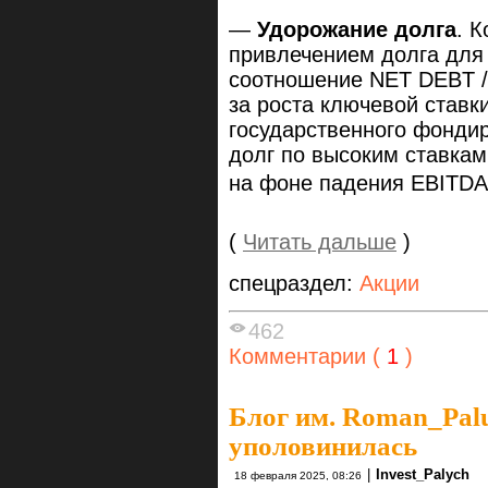
—
Удорожание долга
. 
привлечением долга для
cоотношение NET DEBT / 
за роста ключевой ставки
государственного фонди
долг по высоким ставкам
на фоне падения EBITDA 
(
Читать дальше
)
спецраздел:
Акции
462
Комментарии (
1
)
Блог им. Roman_Pal
уполовинилась
|
Invest_Palych
18 февраля 2025, 08:26