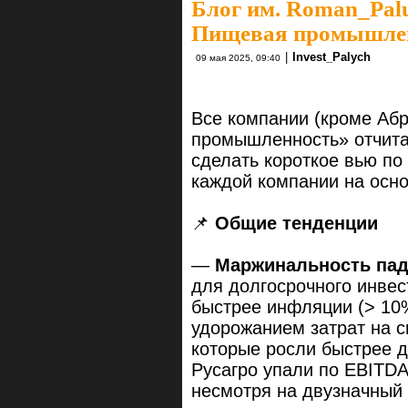
Блог им. Roman_Pal
Пищевая промышлен
|
Invest_Palych
09 мая 2025, 09:40
Все компании (кроме Аб
промышленность» отчита
сделать короткое вью по
каждой компании на осн
📌
Общие тенденции
—
Маржинальность пад
для долгосрочного инвест
быстрее инфляции (> 10%
удорожанием затрат на с
которые росли быстрее д
Русагро упали по EBITDA
несмотря на двузначный 