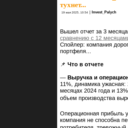
тухнет...
|
Invest_Palych
19 мая 2025, 10:54
Вышел отчет за 3 месяца 
сравнению с 12 месяцам
Спойлер: компания доро
портфеля...
📌
Что в отчете
—
Выручка и операцио
11%, динамика ужасная: 
месяцах 2024 года и 13%
объем производства выр
Операционная прибыль у
компания не способна п
потребителя, тревожный 