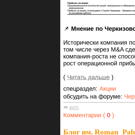
📌
Мнение по Черкизов
Исторически компания по
том числе через M&A сде
компания-роста не спосо
рост операционной при
(
Читать дальше
)
спецраздел:
Акции
обсудить на форуме:
Чер
465
Комментарии (
0
)
Блог им. Roman_Pal