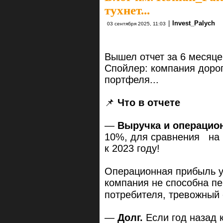
тухнет...
|
Invest_Palych
03 сентября 2025, 11:03
Вышел отчет за 6 месяце
Спойлер: компания доро
портфеля...
📌
Что в отчете
—
Выручка и операцио
10%, для сравнения на 
к 2023 году!
Операционная прибыль уп
компания не способна п
потребителя, тревожный
—
Долг.
Если год назад 