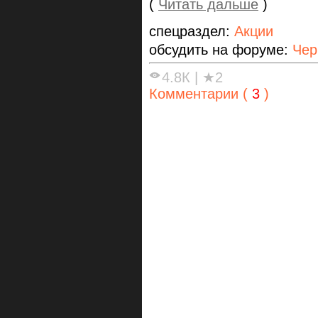
(
Читать дальше
)
спецраздел:
Акции
обсудить на форуме:
Чер
4.8К
|
★2
Комментарии (
3
)