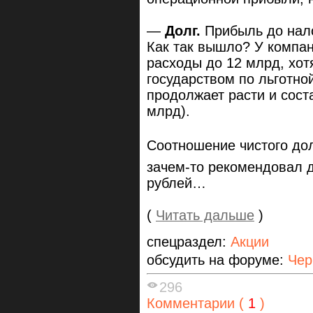
—
Долг.
Прибыль до нало
Как так вышло? У компан
расходы до 12 млрд, хот
государством по льготно
продолжает расти и сост
млрд).
Соотношение чистого дол
зачем-то рекомендовал д
рублей…
(
Читать дальше
)
спецраздел:
Акции
обсудить на форуме:
Чер
296
Комментарии (
1
)