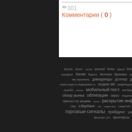
301
Комментарии (
0
)
eurusd
forex
imo
bitcoin
brent
cnyrub
gbpusd
банки
биткоин
брокеры
биржа
аэрофлот
в
дивиденды
доллар
д
гмк норникель
индекс мб
инфляция
инвестиции в недвижимость
мобильный пост
лукойл
мосбир
магнит
облигации
обзор рынка
опрос
опцио
раскрытие ин
прогноз по акциям
путин
сбербанк
сбер
северсталь
смартлаб
сво
торговые сигналы
трейдинг
ук
фьючерсы
фьючерс ртс