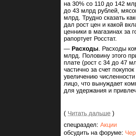
на 30% со 110 до 142 мл
до 43 млрд рублей, мясо
млрд. Трудно сказать ка
дал рост цен и какой вкл
ценники в магазинах за 
рапортует Росстат.
—
Расходы
. Расходы ко
млрд. Половину этого пр
плате (рост с 34 до 47 м
частично за счет покупок
увеличению численности
лицо, что вынуждает ком
для удержания и привлеч
(
Читать дальше
)
спецраздел:
Акции
обсудить на форуме:
Чер