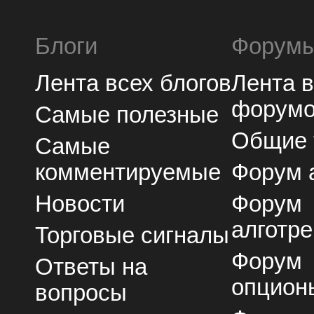
Блоги
Форум
Лента всех блогов
Лента 
форум
Самые полезные
Общие
Самые
комментируемые
Форум 
Новости
Форум
алготре
Торговые сигналы
Форум
Ответы на
опцион
вопросы