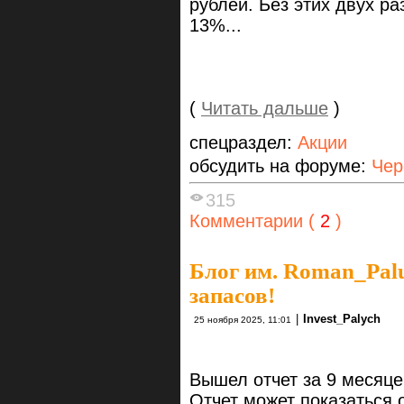
рублей. Без этих двух ра
13%...
(
Читать дальше
)
спецраздел:
Акции
обсудить на форуме:
Чер
315
Комментарии (
2
)
Блог им. Roman_Pal
запасов!
|
Invest_Palych
25 ноября 2025, 11:01
Вышел отчет за 9 месяце
Отчет может показаться 