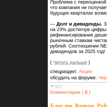
Проблема с переоценкой 
что компания не получае
будущих кварталах возм
—
Долг и дивиденды.
З
на 23% достигнув цифры 
рефинансирования дешев
рыночным ставкам чиста
рублей. Соотношение NET
дивидендов за 2025 год!
(
Читать дальше
)
спецраздел:
Акции
обсудить на форуме:
Чер
307
Комментарии (
0
)
Блог им. Roman_Pal