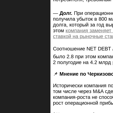
—
Долг.
При операционно
получила убыток в 800 м
долга, который за год в
этом
компания заменяет 
ставкой на рыночные ста
Соотношение NET DEBT / 
было 2.8 при этом компа
2 полугодие на 4.2 млр
📌
Мнение по Черкизов
Исторически компания по
том числе через M&A сде
компания-роста не спосо
рост операционной при