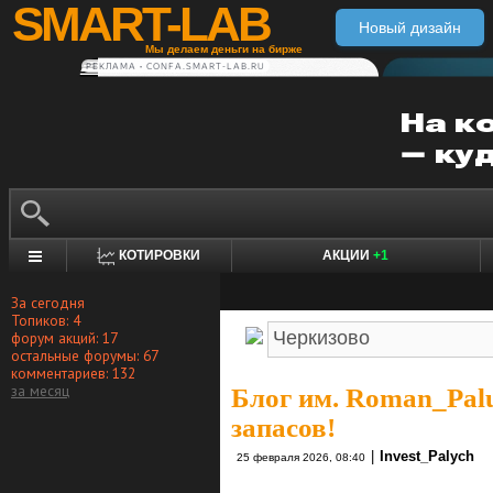
SMART-LAB
Новый дизайн
Мы делаем деньги на бирже
РЕКЛАМА • CONFA.SMART-LAB.RU
КОТИРОВКИ
АКЦИИ
+1
За сегодня
Топиков: 4
форум акций: 17
остальные форумы: 67
комментариев: 132
за месяц
Блог им. Roman_Pal
запасов!
|
Invest_Palych
25 февраля 2026, 08:40