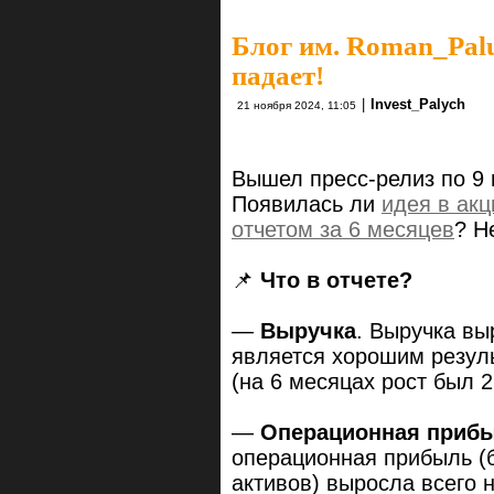
Блог им. Roman_Pal
падает!
|
Invest_Palych
21 ноября 2024, 11:05
Вышел пресс-релиз по 9 
Появилась ли
идея в ак
отчетом за 6 месяцев
? Н
📌
Что в отчете?
—
Выручка
. Выручка вы
является хорошим резуль
(на 6 месяцах рост был 
—
Операционная приб
операционная прибыль (б
активов) выросла всего