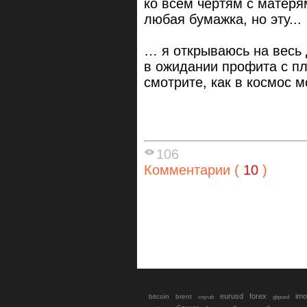
ко всем чертям с матеря
любая бумажка, но эту...
… я открываюсь на весь 
в ожидании профита с п
смотрите, как в космос м
106
Комментарии (
10
)
eurusd
forex
imo
bitcoin
brent
cnyrub
gbpusd