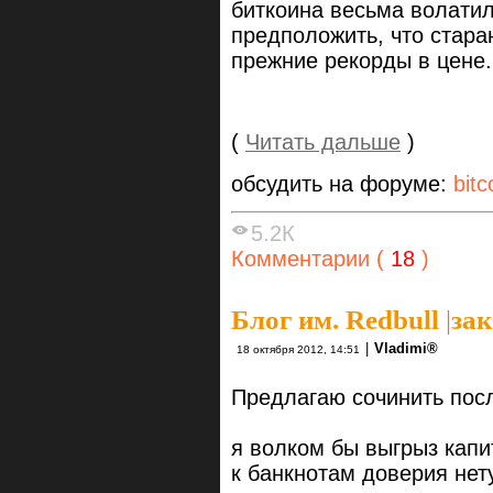
биткоина весьма волатил
предположить, что стара
прежние рекорды в цене.
(
Читать дальше
)
обсудить на форуме:
bitc
5.2К
Комментарии (
18
)
Блог им. Redbull
|
зак
|
Vlаdimi®
18 октября 2012, 14:51
Предлагаю сочинить пос
я волком бы выгрыз кап
к банкнотам доверия нет