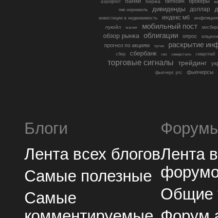
банки
биткоин
брокеры
биржа
аэрофлот
в
дивиденды
доллар
д
гмк норникель
индекс мб
инфляция
инвестиции в недвижимость
мобильный пост
лукойл
мосбир
магнит
облигации
обзор рынка
опрос
опцио
раскрытие ин
прогноз по акциям
путин
сбербанк
сбер
северсталь
смартлаб
сво
торговые сигналы
трейдинг
ук
фьючерсы
фьючерс ртс
Блоги
Форум
Лента всех блогов
Лента 
форум
Самые полезные
Общие
Самые
комментируемые
Форум 