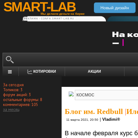
SMART-LAB
Новый дизайн
Мы делаем деньги на бирже
РЕКЛАМА • CONFA.SMART-LAB.RU
КОТИРОВКИ
АКЦИИ
За сегодня
Топиков: 3
форум акций: 3
остальные форумы: 8
комментариев: 105
за месяц
Блог им. Redbull
|
Ило
|
Vlаdimi®
11 марта 2021, 20:50
В начале февраля курс б