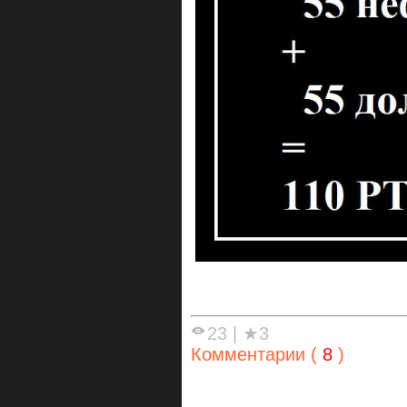
23
|
★3
Комментарии (
8
)