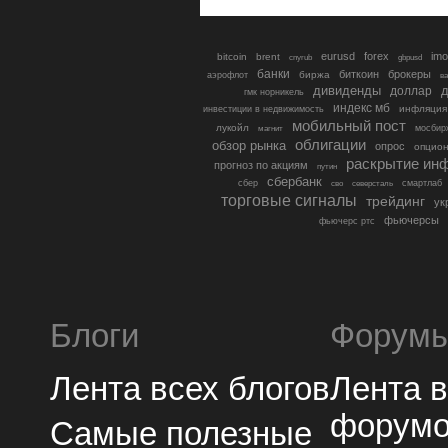
eurusd
forex
imo
bitcoin
brent
cnyrub
gbpusd
банки
биткоин
брокеры
биржа
аэрофлот
в
дивиденды
доллар
д
гмк норникель
индекс мб
инфляция
инвестиции в недвижимость
мобильный пост
лукойл
мосбир
магнит
облигации
обзор рынка
опрос
опцио
раскрытие ин
прогноз по акциям
путин
сбербанк
сбер
северсталь
смартлаб
сво
торговые сигналы
трейдинг
ук
фьючерсы
фьючерс ртс
Блоги
Форум
Лента всех блогов
Лента 
форум
Самые полезные