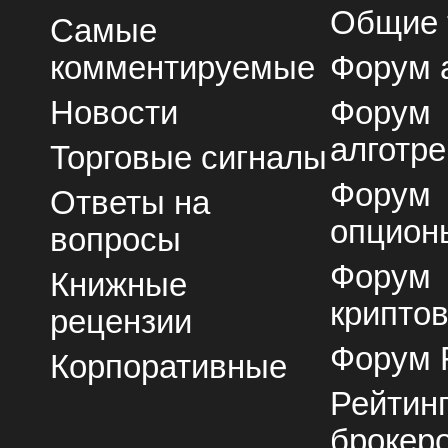
Общие
Самые
комментируемые
Форум 
Новости
Форум
алготре
Торговые сигналы
Форум
Ответы на
опцион
вопросы
Форум
Книжные
крипто
рецензии
Форум 
Корпоративные
Рейтин
брокер