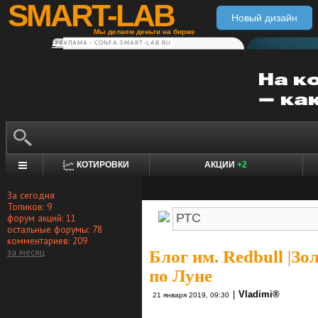
SMART-LAB
Новый дизайн
Мы делаем деньги на бирже
РЕКЛАМА • CONFA.SMART-LAB.RU
КОТИРОВКИ
АКЦИИ
+2
За сегодня
Топиков: 9
форум акций: 11
остальные форумы: 78
комментариев: 209
за месяц
Блог им. Redbull
|
Зол
по Луне
|
Vlаdimi®
21 января 2019, 09:30