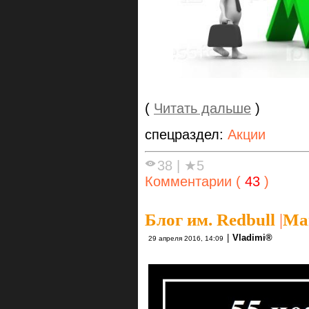
(
Читать дальше
)
спецраздел:
Акции
38
|
★5
Комментарии (
43
)
Блог им. Redbull
|
Ма
|
Vlаdimi®
29 апреля 2016, 14:09