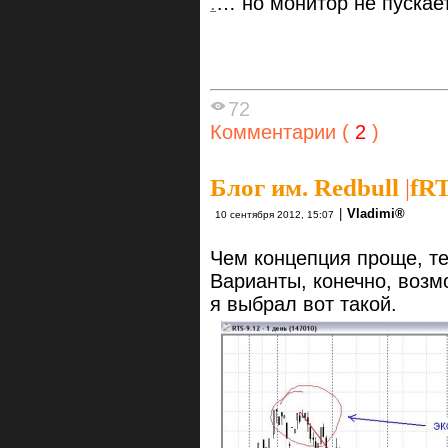
.
… но монитор не пускает
72
Комментарии (
2
)
Блог им. Redbull
|
fRT
|
Vlаdimi®
10 сентября 2012, 15:07
Чем концепция проще, т
Варианты, конечно, возм
я выбрал вот такой.