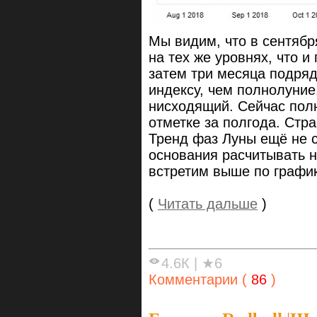
Мы видим, что в сентябр
на тех же уровнях, что 
затем три месяца подря
индексу, чем полнолуние
нисходящий. Сейчас пол
отметке за полгода. Стр
Тренд фаз Луны ещё не с
основания расчитывать н
встретим выше по график
(
Читать дальше
)
4.6К
|
★6
Комментарии (
86
)