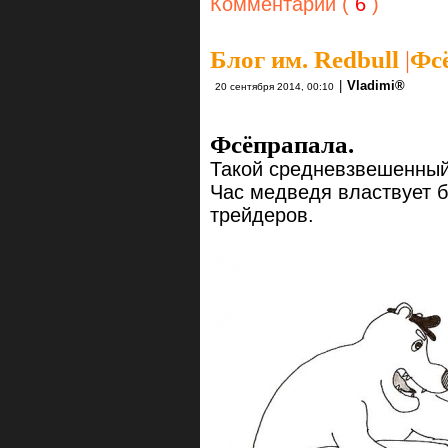
Комментарии (
6
)
Блог им. Redbull
|
Фс
|
Vlаdimi®
20 сентября 2014, 00:10
Фсёпрапала.
Такой средневзвешенный
Час медведя властвует б
трейдеров.