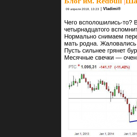
Блог им. Redbull
|
Ша
|
Vlаdimi®
09 апреля 2018, 13:23
Чего всполошились-то? 
четырнадцатого вспомнит
Нормально снимаем пере
мать родна. Жаловались
Пусть сильнее грянет бур
Месячные свечки — очен