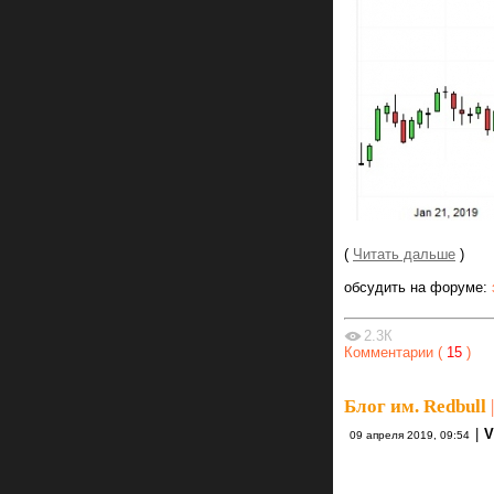
(
Читать дальше
)
обсудить на форуме:
2.3К
Комментарии (
15
)
Блог им. Redbull
|
|
V
09 апреля 2019, 09:54