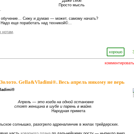
е себе.
сто мысль
.
т обучение… Сижу и думаю — может, самому начать?
 Надо еще поработать над техникой©...
о нотам
.
хорошо
комментироват
Золото. Gella&Vladimi®. Весь апрель никому не верь
lаdimi®
Апрель — это когда на одной остановке
на в шубе и парень в майке.
ная примета
льское солнышко, разогрело адреналинчик в жилах трейдерских.
рвую часть
коварного плана
по дальнейшему росту — нырнуло вниз.