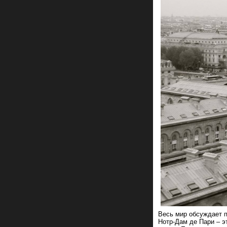
Весь мир обсуждает п
Нотр-Дам де Пари – э