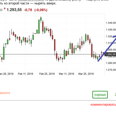
ть ко второй части — нырять вверх.
золото
хорошо
комментироват