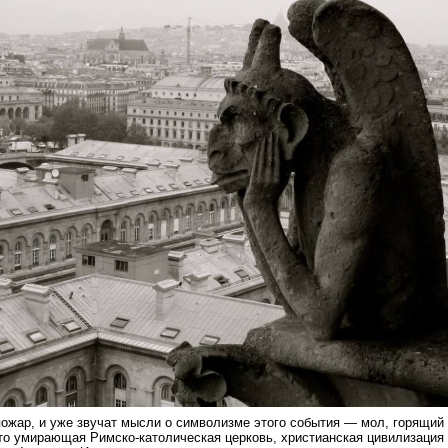
ожар, и уже звучат мысли о символизме этого события — мол, горящий
то умирающая Римско-католическая церковь, христианская цивилизация