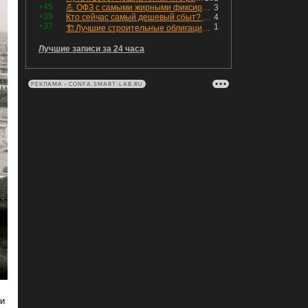
+45
💪 ОФЗ с самыми жирными фиксированными купонами
3
+39
Кто сейчас самый дешевый сбыт? Сводный пост по сбытовым компаниям по отчетам РСБУ за Q2 26г.
4
+37
1
🏗Лучшие строительные облигации первого эшелона
Лучшие записи за 24 часа
РЕКЛАМА • CONFA.SMART-LAB.RU
 и