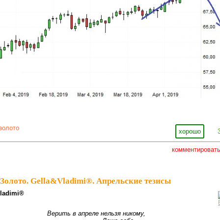
золото
хорошо
комментироват
Золото. Gella&Vladimi®. Апрельские тезисы
lаdimi®
Верить в апреле нельзя никому,