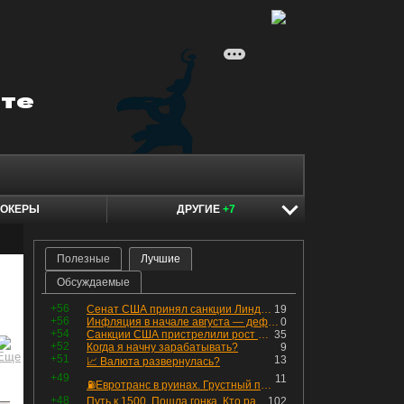
ОКЕРЫ
ДРУГИЕ
+7
Полезные
Лучшие
Обсуждаемые
+56
Сенат США принял санкции Линдси Грэма против России
19
+56
Инфляция в начале августа — дефляция из-за топлива и плодоовощной корзины, но услуги продолжают дорожать, а рубль начал ослабевать.
0
+54
Санкции США пристрелили рост акций в России
35
+52
Когда я начну зарабатывать?
9
+51
13
📈 Валюта развернулась?
+49
11
⛽️Евротранс в руинах. Грустный пост😶😞 Что изменилось в облигациях?
+48
Путь к 1500. Пошла гонка. Кто раньше продаст.
102