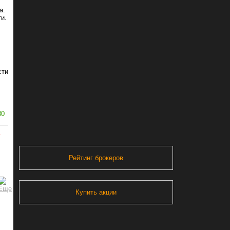
а.
ти.
сти
30
ь
Рейтинг брокеров
Купить акции