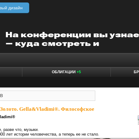
вый дизайн
ОБЛИГАЦИИ
+5
БР
Золото. Gella&Vladimi®. Философское
lаdimi®
, разве что, музыки.
00 лет истории человечества, а теперь ее не стало.