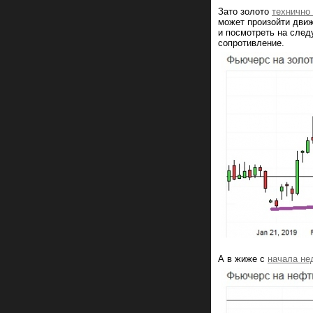
Зато золото
технично
может произойти движ
и посмотреть на след
сопротивление.
А в жиже с
начала не