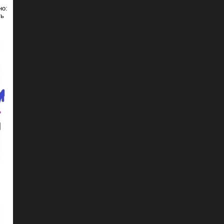
но:
ть