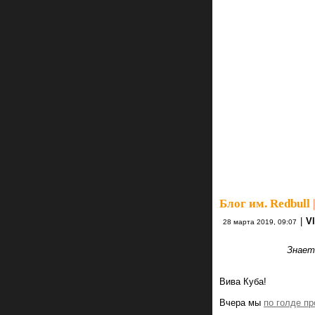
Блог им. Redbull
|
|
V
28 марта 2019, 09:07
Знает
Они просто уб
Миха
Вива Куба!
Вчера мы
по голде п