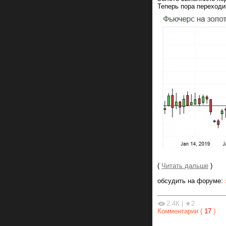
Теперь пора переходи
(
Читать дальше
)
обсудить на форуме:
2.4К
|
★2
Комментарии (
17
)