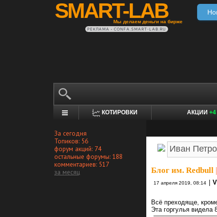
SMART-LAB
Но
Мы делаем деньги на бирже
РЕКЛАМА • CONFA.SMART-LAB.RU
КОТИРОВКИ
АКЦИИ
+4
За сегодня
Топиков: 56
форум акций: 74
остальные форумы: 188
комментариев: 517
Блог им. Redbull
|
за месяц
|
V
17 апреля 2019, 08:14
Всё преходяще, кроме
Эта горгулья видела 8