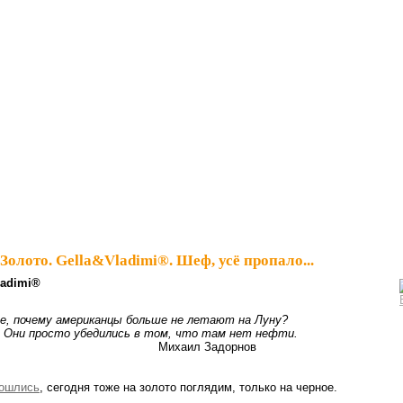
Золото. Gella&Vladimi®. Шеф, усё пропало...
lаdimi®
е, почему американцы больше не летают на Луну?
едились в том, что там нет нефти.
ил Задорнов
рошлись
, сегодня тоже на золото поглядим, только на черное.