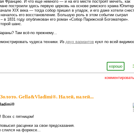
ая Францию. И что еще немного — и на его месте построят мечеть, как
тиане построили здесь первую церковь на основе римского храма Юпитер
начале XIX века — тогда собор пришел в упадок, и его даже хотели снес
х началось его восстановление. Большую роль в этом событии сыграл
 – в 1831 году опубликован его роман «Собор Парижской Богоматери».
второй шанс.
бараны? Там всё-по прежнему...
емонстрировать чудеса техники. Из
двух вариантов
кукл по всей видимо
хорошо
комментироват
Золото. Gella&Vladimi®. Налей, налей...
lаdimi®
! Всех с пятницом!
 повысил расценки за свои предсказания.
и слился на форексе...