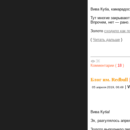
Даж
Про
Вива Куба, камарадос
Тут многие закрываю
Впрочем, нет — рано.
Золото
сходило как п
(
Читать дальше
)
3К
Комментарии (
18
)
Блог им. Redbull
|
|
V
05 апреля 2019, 06:49
стоят женщи
Народ
Вива Куба!
Эх, разгулялось апре
Золото выполнило пе