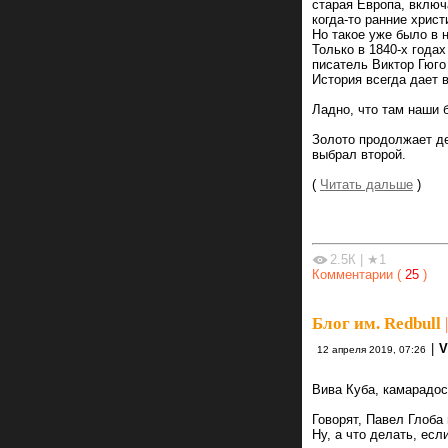
старая Европа, включ
когда-то ранние хрис
Но такое уже было в 
Только в 1840-х года
писатель Виктор Гюго
История всегда дает 
Ладно, что там наши 
Золото продолжает д
выбрал второй.
(
Читать дальше
)
2.5К
|
★1
Комментарии (
25
)
Блог им. Redbull
|
|
V
12 апреля 2019, 07:26
Вива Куба, камарадос
Говорят, Павел Глоба
Ну, а что делать, есл