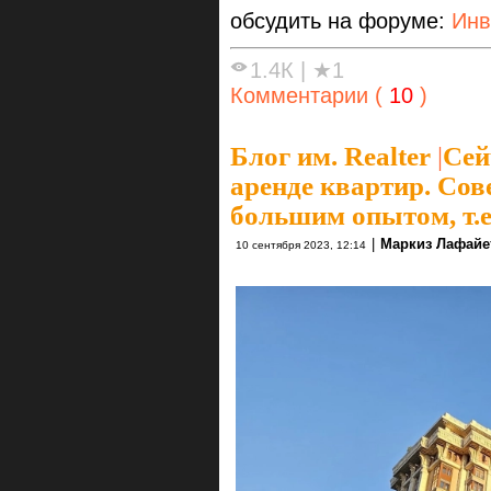
обсудить на форуме:
Инв
1.4К
|
★1
Комментарии (
10
)
Блог им. Realter
|
Сей
аренде квартир. Сов
большим опытом, т.е.
|
Маркиз Лафайе
10 сентября 2023, 12:14