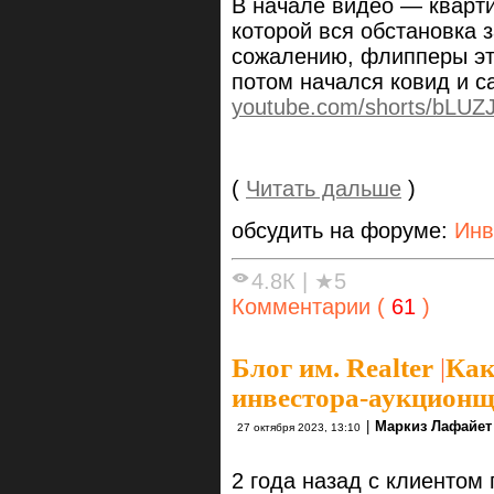
В начале видео — кварти
которой вся обстановка з
сожалению, флипперы это
потом начался ковид и с
youtube.com/shorts/bL
(
Читать дальше
)
обсудить на форуме:
Инв
4.8К
|
★5
Комментарии (
61
)
Блог им. Realter
|
Как
инвестора-аукционщ
|
Маркиз Лафайет
27 октября 2023, 13:10
2 года назад с клиентом