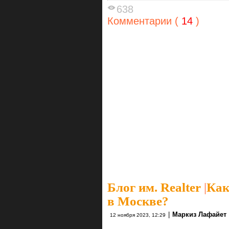
638
Комментарии (
14
)
Блог им. Realter
|
Как
в Москве?
|
Маркиз Лафайет
12 ноября 2023, 12:29