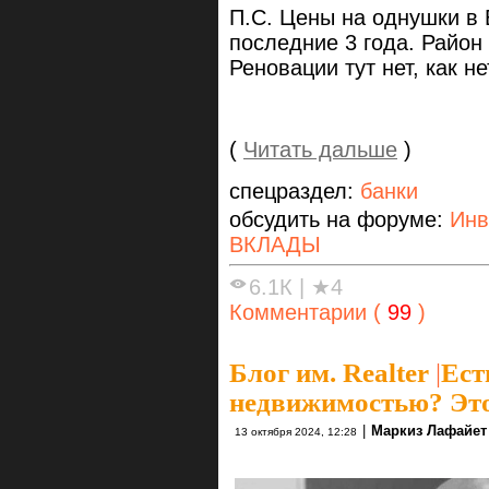
П.С. Цены на однушки в 
последние 3 года. Район 
Реновации тут нет, как н
(
Читать дальше
)
спецраздел:
банки
обсудить на форуме:
Инв
ВКЛАДЫ
6.1К
|
★4
Комментарии (
99
)
Блог им. Realter
|
Ест
недвижимостью? Это
|
Маркиз Лафайет
13 октября 2024, 12:28