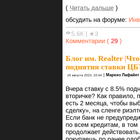
(
Читать дальше
)
обсудить на форуме:
Инв
5.6К
|
★3
Комментарии (
29
)
Блог им. Realter
|
Что
поднятия ставки ЦБ
|
Маркиз Лафайет
16 августа 2023, 10:44
Вчера ставку с 8.5% подн
вторичке? Как правило, 
есть 2 месяца, чтобы выб
сделку», на сленге риэлт
Если банк не предупреди
по всем кредитам, в том
продолжает действовать
покупаешь по ранее одоб