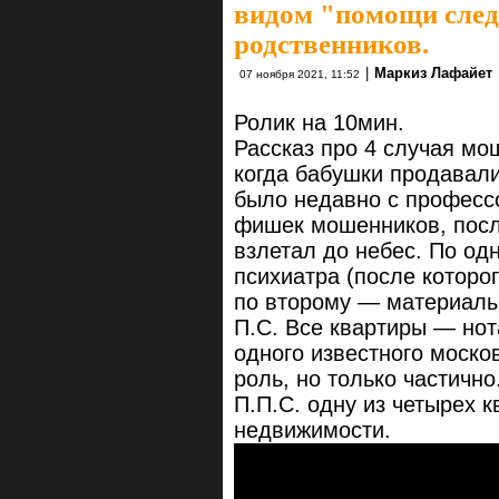
видом "помощи след
родственников.
|
Маркиз Лафайет
07 ноября 2021, 11:52
Ролик на 10мин.
Рассказ про 4 случая мо
когда бабушки продавали
было недавно с профессо
фишек мошенников, посл
взлетал до небес. По о
психиатра (после которог
по второму — материалы
П.С. Все квартиры — нот
одного известного моско
роль, но только частично
П.П.С. одну из четырех к
недвижимости.