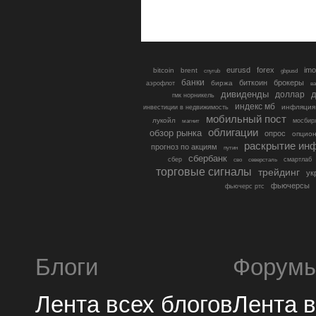
eurusd
forex
imo
bitcoin
brent
cnyrub
gbpusd
банки
биткоин
брокеры
биржа
аэрофлот
в
дивиденды
доллар
д
гмк норникель
индекс мб
инфляция
инвестиции в недвижимость
мобильный пост
лукойл
мосбир
магнит
облигации
обзор рынка
опрос
опцио
раскрытие ин
прогноз по акциям
путин
сбербанк
сбер
северсталь
смартлаб
сво
торговые сигналы
трейдинг
ук
фьючерсы
фьючерс ртс
Блоги
Форум
Лента всех блогов
Лента 