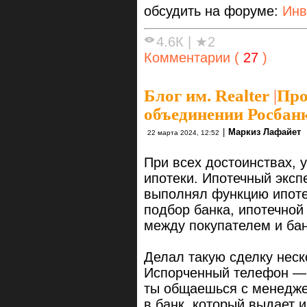
обсудить на форуме:
Инв
4.6К
|
★2
Комментарии (
27
)
Блог им. Realter
|
Про
объединении Росбанк
|
Маркиз Лафайет
22 марта 2024, 12:52
При всех достоинствах, 
ипотеки. Ипотечный эксп
выполнял функцию ипотеч
подбор банка, ипотечно
между покупателем и ба
Делал такую сделку неск
Испорченный телефон — 
ты общаешься с менедже
в банк, который выдает и