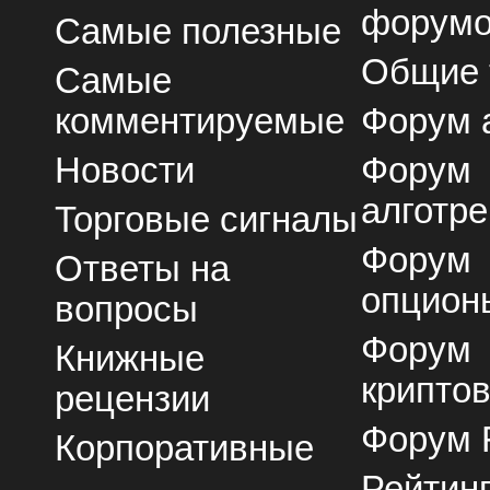
форум
Самые полезные
Общие
Самые
комментируемые
Форум 
Новости
Форум
алготре
Торговые сигналы
Форум
Ответы на
опцион
вопросы
Форум
Книжные
крипто
рецензии
Форум 
Корпоративные
Рейтин