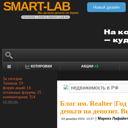
SMART-LAB
Новый дизайн
Мы делаем деньги на бирже
РЕКЛАМА • CONFA.SMART-LAB.RU
КОТИРОВКИ
АКЦИИ
+3
За сегодня
Топиков: 19
форум акций: 14
остальные форумы: 25
комментариев: 314
за месяц
Блог им. Realter
|
Год
деньги на депозит. 
|
Маркиз Лафайет
03 декабря 2024, 13:57