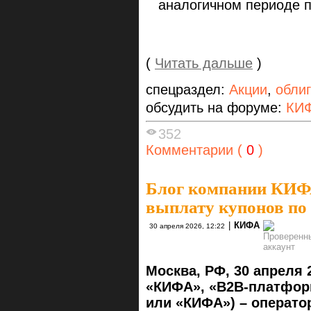
аналогичном периоде п
(
Читать дальше
)
спецраздел:
Акции
,
обли
обсудить на форуме:
КИФ
352
Комментарии (
0
)
Блог компании КИ
выплату купонов по
|
КИФА
30 апреля 2026, 12:22
Москва, РФ, 30 апреля 
«КИФА», «B2B-платфор
или «КИФА») – операт