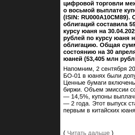
цифровой торговли меж
о восьмой выплате куп
(ISIN: RU000A10CM89).
облигаций составила 59
курсу юаня на 30.04.2026
рублей по курсу юаня на
облигацию. Общая сум
состоянию на 30 апреля
юаней (53,405 млн рубл
Напомним, 2 сентября 2
БО-01 в юанях были доп
Ценные бумаги включены 
биржи. Объем эмиссии со
— 14,5%, купоны выплач
— 2 года. Этот выпуск с
первым в китайских юаня
(
Читать дальше
)