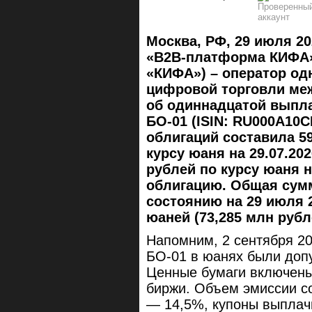
Москва, РФ, 29 июля 20
«B2B-платформа КИФА»
«КИФА») – оператор о
цифровой торговли меж
об одиннадцатой выпла
БО-01 (ISIN: RU000A10
облигаций составила 59
курсу юаня на 29.07.2026
рублей по курсу юаня на
облигацию. Общая сум
состоянию на 29 июля 2
юаней (73,285 млн рубл
Напомним, 2 сентября 2
БО-01 в юанях были доп
Ценные бумаги включены 
биржи. Объем эмиссии со
— 14,5%, купоны выплач