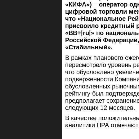
«КИФА») – оператор о
цифровой торговли меж
что
«Национальное Рейт
присвоило кредитный 
«BB+|ru|» по национал
Российской Федерации,
«Стабильный».
В рамках планового еже
пересмотрело уровень р
что обусловлено увеличе
подверженности Компани
обусловленных рыночным
рейтингу был подтвержде
предполагает сохранение
следующих 12 месяцев.
В качестве положительны
аналитики НРА отмечают