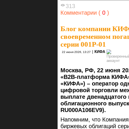
313
Комментарии (
0
)
Блог компании КИ
своевременном пога
серии 001Р-01
|
КИФА
22 июня 2026, 13:27
Москва, РФ, 22 июня 20
«B2B-платформа КИФА»
«КИФА») – оператор о
цифровой торговли меж
выплате двенадцатого 
облигационного выпуска
RU000A106EV9).
Напомним, что Компания
биржевых облигаций сери