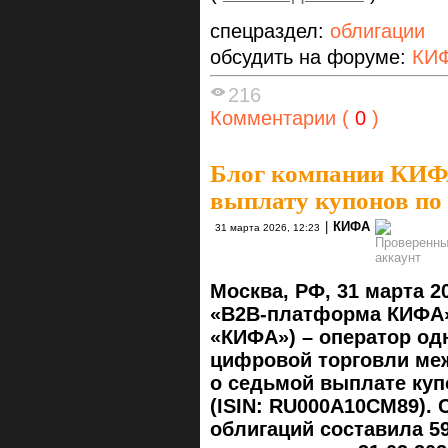
спецраздел:
облигации
обсудить на форуме:
КИФ
216
Комментарии (
0
)
Блог компании КИ
выплату купонов по
|
КИФА
31 марта 2026, 12:23
Москва, РФ, 31 марта 2
«B2B-платформа КИФА»
«КИФА») – оператор о
цифровой торговли меж
о седьмой выплате куп
(ISIN: RU000A10CM89).
облигаций составила 59