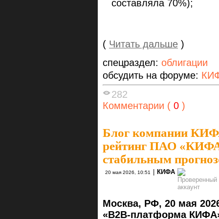
составляла 70%);
(
Читать дальше
)
спецраздел:
облигации
обсудить на форуме:
КИФ
282
Комментарии (
0
)
Блог компании КИ
рейтинг ПАО «КИФА»
стабильным прогно
|
КИФА
20 мая 2026, 10:51
Москва, РФ,
20
мая
202
«B2B-платформа КИФА»