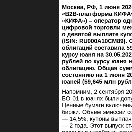
Москва, РФ, 1 июня 202
«B2B-платформа КИФА»
«КИФА») – оператор о
цифровой торговли меж
о девятой выплате куп
(ISIN: RU000A10CM89).
облигаций составила 59
курсу юаня на 30.05.2026
рублей по курсу юаня на
облигацию. Общая сум
состоянию на 1 июня 20
юаней (59,645 млн руб
Напомним, 2 сентября 2
БО-01 в юанях были доп
Ценные бумаги включены 
биржи. Объем эмиссии со
— 14,5%, купоны выплач
— 2 года. Этот выпуск с