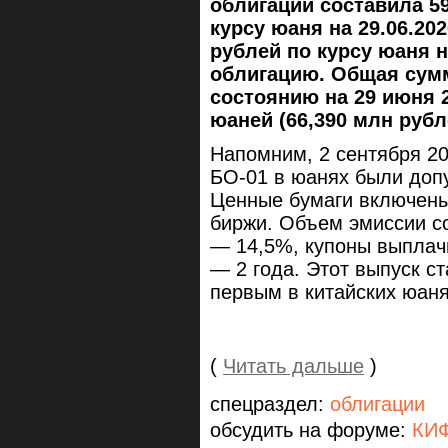
облигаций составила 59
курсу юаня на 29.06.2026
рублей по курсу юаня на
облигацию. Общая сум
состоянию на 29 июня 2
юаней (66,390 млн рубл
Напомним, 2 сентября 2
БО-01 в юанях были доп
Ценные бумаги включены 
биржи. Объем эмиссии со
— 14,5%, купоны выплач
— 2 года. Этот выпуск с
первым в китайских юаня
(
Читать дальше
)
спецраздел:
облигации
обсудить на форуме:
КИФ