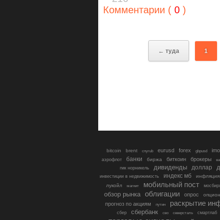
Комментарии (
0
)
← туда
1
eurusd
forex
imo
bitcoin
brent
cnyrub
gbpusd
банки
биткоин
брокеры
биржа
аэрофлот
в
дивиденды
доллар
д
гмк норникель
индекс мб
инфляция
инвестиции в недвижимость
мобильный пост
лукойл
мосбир
магнит
облигации
обзор рынка
опрос
опцио
раскрытие ин
прогноз по акциям
путин
сбербанк
сбер
северсталь
смартлаб
сво