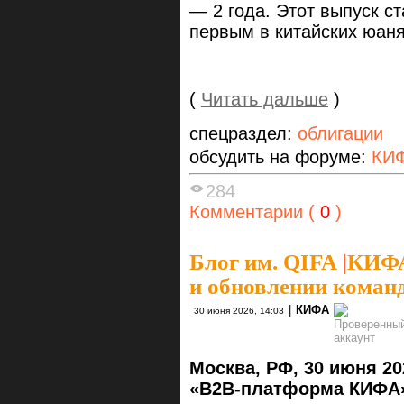
— 2 года. Этот выпуск с
первым в китайских юаня
(
Читать дальше
)
спецраздел:
облигации
обсудить на форуме:
КИФ
284
Комментарии (
0
)
Блог им. QIFA
|
КИФА 
и обновлении коман
|
КИФА
30 июня 2026, 14:03
Москва, РФ, 30 июня 20
«B2B-платформа КИФА»