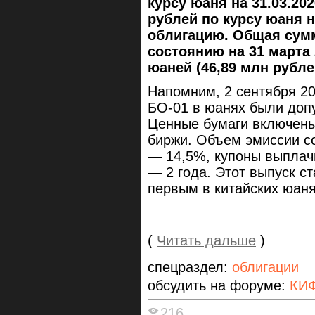
курсу юаня на 31.03.2026
рублей по курсу юаня на
облигацию. Общая сум
состоянию на 31 марта 
юаней (46,89 млн рубл
Напомним, 2 сентября 2
БО-01 в юанях были доп
Ценные бумаги включены 
биржи. Объем эмиссии со
— 14,5%, купоны выплач
— 2 года. Этот выпуск с
первым в китайских юаня
(
Читать дальше
)
спецраздел:
облигации
обсудить на форуме:
КИФ
216