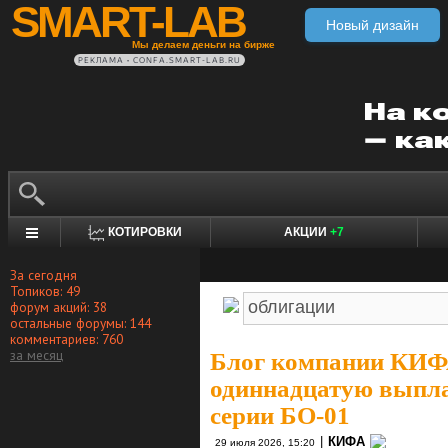
SMART-LAB
Новый дизайн
Мы делаем деньги на бирже
РЕКЛАМА • CONFA.SMART-LAB.RU
КОТИРОВКИ
АКЦИИ
+7
За сегодня
Топиков: 49
форум акций: 38
остальные форумы: 144
комментариев: 760
за месяц
Блог компании КИ
одиннадцатую выпла
серии БО-01
|
КИФА
29 июля 2026, 15:20