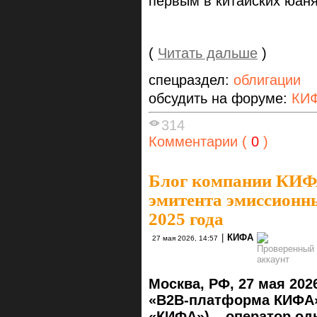
первым в китайских юаня
(
Читать дальше
)
спецраздел:
облигации
обсудить на форуме:
КИФ
314
Комментарии (
0
)
Блог компании КИ
эмитента эмиссионны
2025 года
|
КИФА
27 мая 2026, 14:57
Москва, РФ, 27
мая
202
«B2B-платформа КИФА»
«КИФА») – оператор о