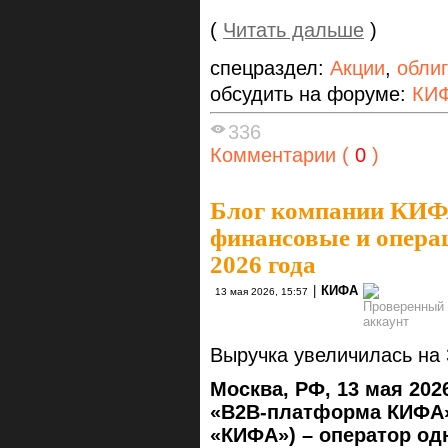
(
Читать дальше
)
спецраздел:
Акции
,
обли
обсудить на форуме:
КИФ
336
Комментарии (
0
)
Блог компании КИ
финансовые и операц
2026 года
|
КИФА
13 мая 2026, 15:57
Выручка увеличилась на 
Москва, РФ, 13 мая 202
«B2B-платформа КИФА»
«КИФА») – оператор о