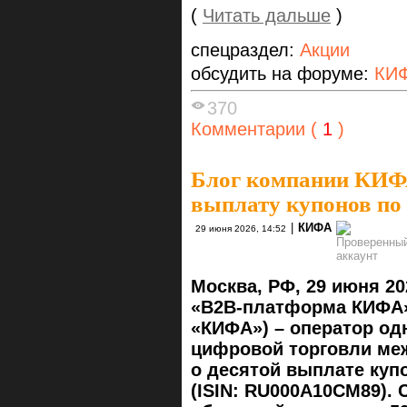
(
Читать дальше
)
спецраздел:
Акции
обсудить на форуме:
КИ
370
Комментарии (
1
)
Блог компании КИ
выплату купонов по
|
КИФА
29 июня 2026, 14:52
Москва, РФ, 29 июня 20
«B2B-платформа КИФА»
«КИФА») – оператор о
цифровой торговли меж
о десятой выплате куп
(ISIN: RU000A10CM89).