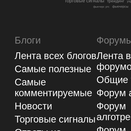
торговые сигналы
трейдинг
ук
фьючерсы
фьючерс ртс
Блоги
Форум
Лента всех блогов
Лента 
форум
Самые полезные
Общие
Самые
комментируемые
Форум 
Новости
Форум
алготре
Торговые сигналы
Форум