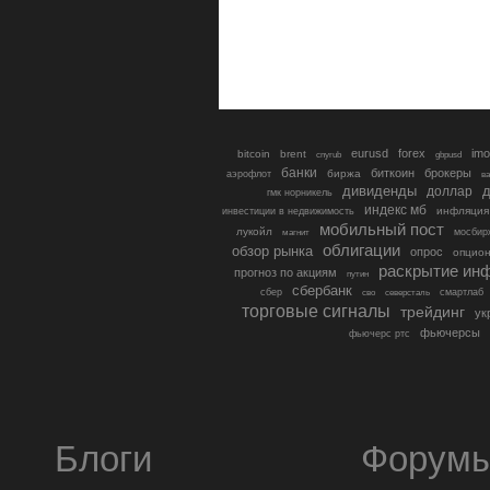
eurusd
forex
imo
bitcoin
brent
cnyrub
gbpusd
банки
биткоин
брокеры
биржа
аэрофлот
в
дивиденды
доллар
д
гмк норникель
индекс мб
инфляция
инвестиции в недвижимость
мобильный пост
лукойл
мосбир
магнит
облигации
обзор рынка
опрос
опцио
раскрытие ин
прогноз по акциям
путин
сбербанк
сбер
северсталь
смартлаб
сво
торговые сигналы
трейдинг
ук
фьючерсы
фьючерс ртс
Блоги
Форум