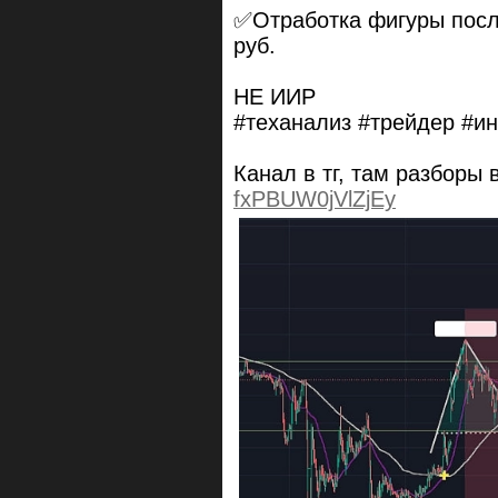
✅Отработка фигуры посл
руб.
НЕ ИИР
#теханализ #трейдер #и
Канал в тг, там разборы
fxPBUW0jVlZjEy