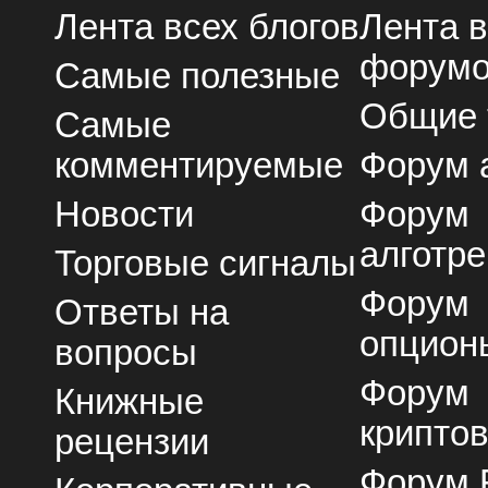
Лента всех блогов
Лента 
форум
Самые полезные
Общие
Самые
комментируемые
Форум 
Новости
Форум
алготре
Торговые сигналы
Форум
Ответы на
опцион
вопросы
Форум
Книжные
крипто
рецензии
Форум 