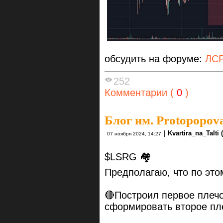
обсудить на форуме:
ЛСР
252
Комментарии (
0
)
Блог им. Protopopova
|
Kvartira_na_TaIti
07 ноября 2024, 14:27
$LSRG 🏘️
Предполагаю, что по это
🔴Построил первое плечо
сформировать второе пл