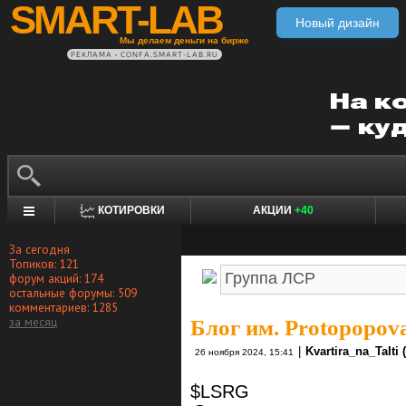
SMART-LAB
Новый дизайн
Мы делаем деньги на бирже
РЕКЛАМА • CONFA.SMART-LAB.RU
КОТИРОВКИ
АКЦИИ
+40
За сегодня
Топиков: 121
форум акций: 174
остальные форумы: 509
комментариев: 1285
за месяц
Блог им. Protopopova
|
Kvartira_na_TaIti
26 ноября 2024, 15:41
$LSRG