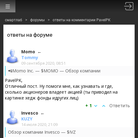
смартлаб
>
форумы
>
ответы на комментарии PavelPK
ответы на форуме
Momo
Tommy
09 сентября 2020, 08:51
📲Momo Inc. — $MOMO — Обзор компании
Momo Inc. управляет мобильной социально-развлекательной
PavelPK,
Авто-репост. Читать в блоге
>>>
Отличный пост. Ну помоги мне, как узнавать и где,
сколько акционеров владеет акцией (ты приводил на
картинке хедж фонды идругих лиц)
+ 1
Ответить
Invesco
KUZY
14 июля 2020, 21:09
Обзор компании Invesco — $IVZ