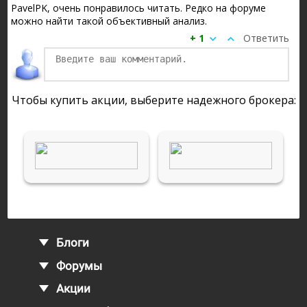
Invesco — американская инвестиционная компания, входящая
PavelPK, очень понравилось читать. Редко на форуме
Фирма предоставляет свои услуги розничным клиентам, инс
можно найти такой объективный анализ.
Авто-репост. Читать в блоге
>>>
+ 1
Ответить
Чтобы купить акции, выберите надежного брокера:
Блоги
Форумы
Акции