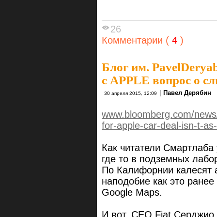
26
Комментарии (
4
)
Блог им. PavelDerya
с APPLE вопрос о с
|
Павел Дерябин
30 апреля 2015, 12:09
www.bloomberg.com/news/ar
for-apple-car-deal-isn-t-as
Как читатели Смартлаба
где то в подземных лабо
По Калифорнии калесят 
наподобие как это ранее
Google Maps.
И вот, CEO Fiat Серджио