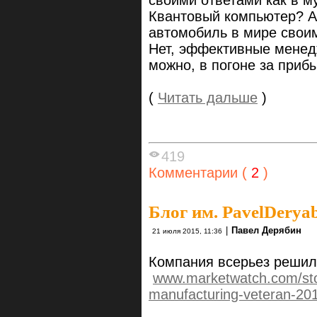
своими ответами как в м
Квантовый компьютер? A
автомобиль в мире свои
Нет, эффективные менед
можно, в погоне за приб
(
Читать дальше
)
419
Комментарии (
2
)
Блог им. PavelDerya
|
Павел Дерябин
21 июля 2015, 11:36
Компания всерьез решил
www.marketwatch.com/stor
manufacturing-veteran-20