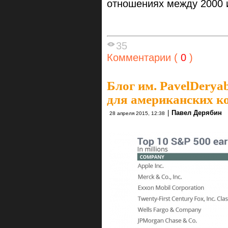
отношениях между 2000 
35
Комментарии (
0
)
Блог им. PavelDerya
для американских к
|
Павел Дерябин
28 апреля 2015, 12:38