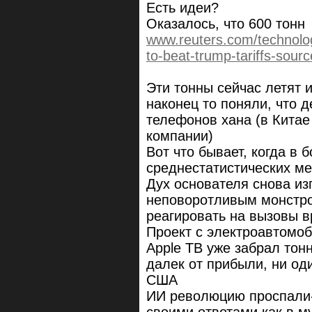
Есть идеи?
Оказалось, что 600 тонн
www.reuters.com/technology
to-beat-trump-tariffs-sour
Эти тонны сейчас летят 
наконец то поняли, что 
телефонов хана (в Кита
компании)
Вот что бывает, когда в
среднестатистических м
Дух основателя снова из
неповоротливым монстро
реагировать на вызовы 
Проект с электроавтомо
Apple ТВ уже забрал тон
далек от прибыли, ни од
США
ИИ революцию проспали-т