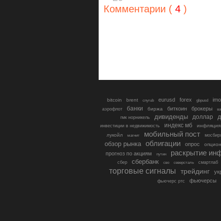
Комментарии (
4
)
eurusd
forex
imo
bitcoin
brent
cnyrub
gbpusd
банки
биткоин
брокеры
биржа
аэрофлот
в
дивиденды
доллар
д
гмк норникель
индекс мб
инфляция
инвестиции в недвижимость
мобильный пост
лукойл
мосбир
магнит
облигации
обзор рынка
опрос
опцио
раскрытие ин
прогноз по акциям
путин
сбербанк
сбер
северсталь
смартлаб
сво
торговые сигналы
трейдинг
ук
фьючерсы
фьючерс ртс