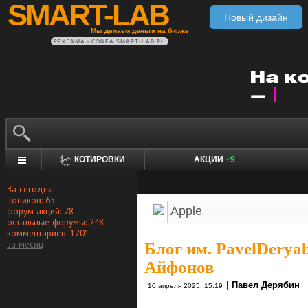
SMART-LAB
Новый дизайн
Мы делаем деньги на бирже
РЕКЛАМА • CONFA.SMART-LAB.RU
КОТИРОВКИ
АКЦИИ
+9
За сегодня
Топиков: 65
форум акций: 78
остальные форумы: 248
комментариев: 1201
за месяц
Блог им. PavelDerya
Айфонов
|
Павел Дерябин
10 апреля 2025, 15:19