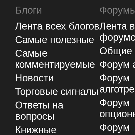
Блоги
Форум
Лента всех блогов
Лента 
форум
Самые полезные
Общие
Самые
комментируемые
Форум 
Новости
Форум
алготре
Торговые сигналы
Форум
Ответы на
опцион
вопросы
Форум
Книжные