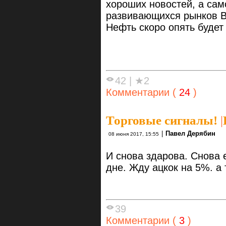
хороших новостей, а сам
развивающихся рынков В
Нефть скоро опять будет
42
|
★2
Комментарии (
24
)
Торговые сигналы!
|
|
Павел Дерябин
08 июня 2017, 15:55
И снова здарова. Снова 
дне. Жду ацкок на 5%. а
39
Комментарии (
3
)