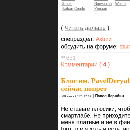
Greek
Norwegian
Welsh
Haitian Creole
Persian
(
Читать дальше
)
спецраздел:
Акции
обсудить на форуме:
фью
631
Комментарии (
4
)
Блог им. PavelDerya
сейчас попрет
|
Павел Дерябин
08 июня 2017, 17:07
Не ставьте плюсики, что
смартлабе. Не приходите
меня платные и не в фин
toro. где я хоть и есть, но