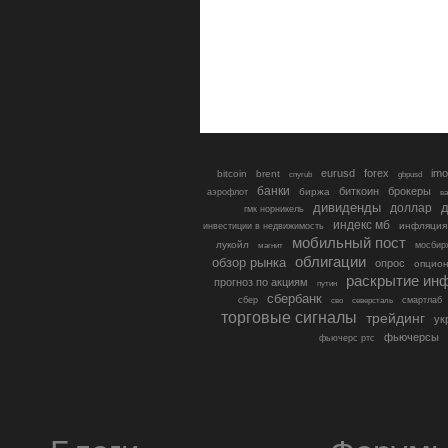
eurusd
forex
imo
bitcoin
brent
cnyrub
gbpusd
банки
биткоин
брокеры
биржа
аэрофлот
в
дивиденды
доллар
д
гмк норникель
индекс мб
инфляция
инвестиции в недвижимость
мобильный пост
лукойл
мосбир
магнит
облигации
обзор рынка
опрос
опцио
раскрытие ин
прогноз по акциям
путин
сбербанк
сбер
северсталь
смартлаб
сво
торговые сигналы
трейдинг
ук
фьючерсы
фьючерс ртс