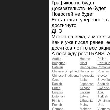
Графиков не будет
Доказательств не будет
Новостей не будет
Есть только уверенность
достигнуто
ДНО
Может на века, а может 
Как я уже писал ранее, 
десятков лет то все акци
А пока жду рост
TRANSLA
Arabic
Hebrew
Polish
Bulgarian
Hindi
Portugu
Catalan
Hmong Daw
Romania
Chinese Simplified
Hungarian
Russian
Chinese Traditional
Indonesian
Slovak
Czech
Italian
Slovenia
Danish
Japanese
Spanish
Dutch
Klingon
Swedish
English
Korean
Thai
Estonian
Latvian
Turkish
Finnish
Lithuanian
Ukrainia
French
Malay
Urdu
German
Maltese
Vietnam