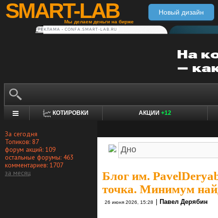
SMART-LAB
Новый дизайн
Мы делаем деньги на бирже
РЕКЛАМА • CONFA.SMART-LAB.RU
КОТИРОВКИ
АКЦИИ
+12
За сегодня
Топиков: 87
форум акций: 109
остальные форумы: 463
комментариев: 1707
за месяц
Блог им. PavelDerya
точка. Минимум най
|
Павел Дерябин
26 июня 2026, 15:28