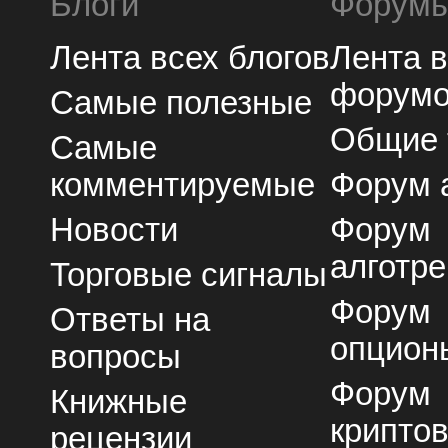
Блоги
Форум
Лента всех блогов
Лента 
форум
Самые полезные
Общие
Самые
комментируемые
Форум 
Новости
Форум
алготре
Торговые сигналы
Форум
Ответы на
опцион
вопросы
Форум
Книжные
крипто
рецензии