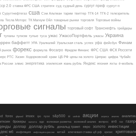
сср 2.0
сургут преф
ставка ФРС США
стратеги
суд
судный день
сургут-п
сша
з
Суругтнефтегаз
Сэм Альтман
тарим
твиттер
ТГК-14
ТГК-2
телезритель
ла
Тесла Моторс
ТК Магнум Ойл
товарные рынки
торговля
Торговые войны
орговые сигналы
торговый софт
Транснефть
трейдеры
г
Украина
ужас
УжасоПортфель
тупаны
тупизм
тупые
туса
ужасы
оррен баффетт
Финам
уфа
УРА
Уралкалий
Уральская сталь
успех
фейсбук
форекс
Фосагро
ФРС США
ФСК Россети
 рынок
формула
Фридом Финанс
ерс РТС
Хазин
Ходорковский
храм
ЦБ РФ
цены на золото
Ципрас
цифра
Чубайс
энергетика
Яндекс
а России
элвис
эпилепсия
юань рубль
япония
яхты
ё-мобиль
акции
s&p500
sd
forex
imoex
аналитик
si
gbpusd
ipo
nyse
usdrub
алроса
анализ
газп
иткоин
брокеры
втб
вопрос
валюта
вдо
волновая разметка
волновой анализ
газ
денды
золото
инвестиции
доллар
доллар рубль
дональд трамп
евро
криптовал
декс мб
инфляция
китай
ключевая ставка цб рф
кризис
инфляция в россии