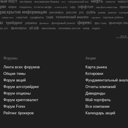
ный пост
нефть
новост
московская биржа
мосбиржа
мтс
натуральный газ
новатэк
ции
оффтоп
опрос
прогн
опционы
отчеты мсфо
офз
портфель инвестора
отчеты рсбу
раскрытие информации
рубль
роснефть
россия
ртс
рынок
санкц
рынки
сша
технический анализ
сущфакты
торговые роботы
северсталь
смартлаб
торговля
лы
трейдинг
форекс
украина
фьючерс mix
фондовый рынок
фрс сша
финансы
цб рф
фьючерсы
экономика
рс ртс
экономика россии
юмор
яндекс
....все
Форумы
Акции
Лента всех форумов
Карта рынка
Общие темы
Котировки
Форум акций
Фундаментальный анал
Форум алготрейдинг
Отчеты компаний
Форум опционы
Дивиденды
Форум криптовалют
Мой портфель
Форум Forex
Все компании
Рейтинг брокеров
Календарь акций