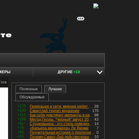
КЕРЫ
ДРУГИЕ
+10
Тэги
Полезные
Лучшие
Обсуждаемые
+175
Генерация и сети: мнение ребят из индустрии
28
+140
Смартлаб терпит крушение
170
+114
Как себя чувствуют мигранты в раю, в который они так стремились
98
+106
Метод Геллы. "Черный" август 2026 - быть или не быть?
43
+81
Струковщина - это стиль поведения, известный всем в секторе золотодобычи.
14
+76
«Карьера менеджера» Ли Якокки
7
+65
Поучительная история о прогнозировании
0
+55
Почему Смарт-Лаб действительно протух
10