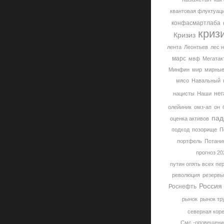
квантовая флуктуац
конфасмартлаба
криз
Кризиз
лента
Леонтьев
лес 
марс
мвф
Мегатак
Минфин
мир
мирные
мясо
Навальный
нег
нацисты
Наши
олейиник
омз-ап
он
пад
оценка активов
подход
позорище
П
портфель
Потани
прогноз 20
путин опять всех пе
революция
резервы
Россия
Роснефть
рынок
рынок тр
северная кор
Смс -оповещени