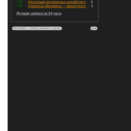
+55
Несколько интересных инсайтов по "Озону"
6
+48
Аукционы Минфина — министерство всё ещё не придумало "лекарство" для рынка ОФЗ. Ликвидности банкам не хватает это по РЕПО аукционам!
3
Лучшие записи за 24 часа
РЕКЛАМА • CONFA.SMART-LAB.RU