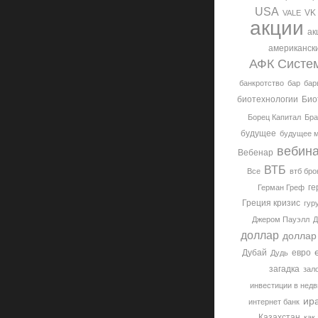
USA
VK
VALE
акции
ак
американск
АФК Систе
банкротство
бар
бар
биотехнологии
Био
Борец Капитал
Бра
будущее
будущее 
вебин
Вебенар
ВТБ
Все
втб бро
ге
Герман Греф
Греция кризис
гур
Джером Пауэлл
Д
доллар
доллар
Дубай
евро
Дудь
загадка
зал
инвестиции в нед
ир
интернет банк
Казахстан
как