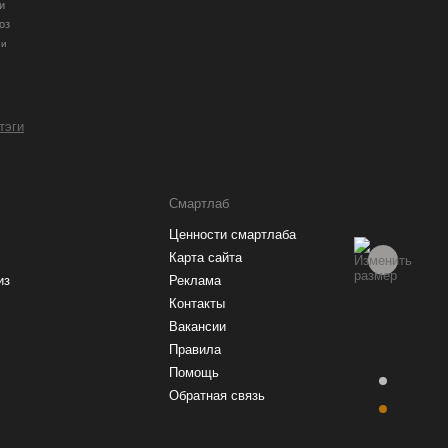
и
оз
ии
 тэги
Смартлаб
Ценности смартлаба
Карта сайта
из
Реклама
Контакты
Вакансии
Правила
Помощь
Обратная связь