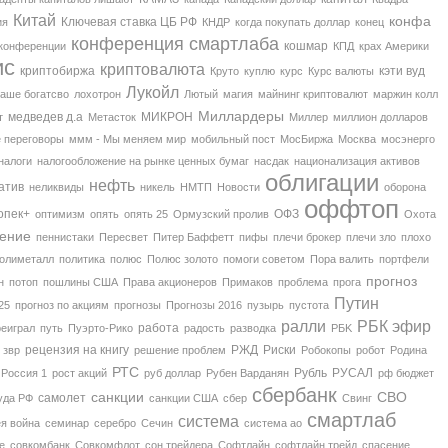
Китай
конфа
Ключевая ставка ЦБ РФ
ия
КНДР
когда покупать доллар
конец
конференция смартлаба
кошмар
конференции
КПД
крах Америки
ис
криптовалюта
криптобиржа
кэти вуд
Круто
куплю
курс
Курс валюты
Лукойл
наше богатсво
лохотрон
Лютый
магия
майнинг криптовалют
маржин колл
Миллардеры
медведев д.а
МИКРОН
т
Метасток
Миллер
миллион долларов
 переговоры
ммм - Мы меняем мир
мобильный пост
МосБиржа
Москва
мосэнерго
налоги
налогообложение на рынке ценных бумаг
насдак
национализация активов
облигации
нефть
атив
неликвиды
никель
НМТП
Новости
оборона
оффтоп
опек+
ОФЗ
оптимизм
опять
опять 25
Ормузский пролив
Охота
ение
пеннистаки
Пересвет
Питер Баффетт
пифы
плечи брокер
плечи зло
плохо
олиметалл
политика
полюс
Полюс золото
помоги советом
Пора валить
портфели
прогноз
н
потоп
пошлины США
Права акционеров
Примаков
проблема
прога
Путин
25
прогноз по акциям
прогнозы
Прогнозы 2016
пузырь
пустота
ралли
РБК эфир
работа
реиграл
путь
Пуэрто-Рико
радость
разводка
РБK
рецензия на книгу
РЖД
Риски
 звр
решение проблем
Робокопы
робот
Родина
РТС
Рубль
РУСАЛ
Россия 1
рост акций
руб доллар
Рубен Варданян
рф бюджет
сбербанк
санкции
СВО
самолет
уда РФ
санкции США
сбер
Свинг
смартлаб
система
ея война
семинар
серебро
Сечин
система ао
е
совкомбанк
Совкомфлот
сон трейдера
Софтлайн
софтлайн трейд
спасение