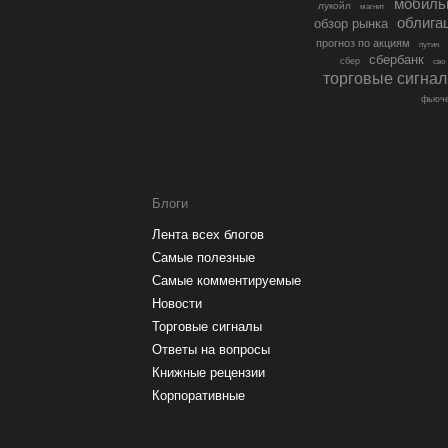
мобиль
лукойл
магнит
облига
обзор рынка
прогноз по акциям
путин
сбербанк
сбер
сво
торговые сигна
фьюче
Блоги
Лента всех блогов
Самые полезные
Самые комментируемые
Новости
Торговые сигналы
Ответы на вопросы
Книжные рецензии
Корпоративные