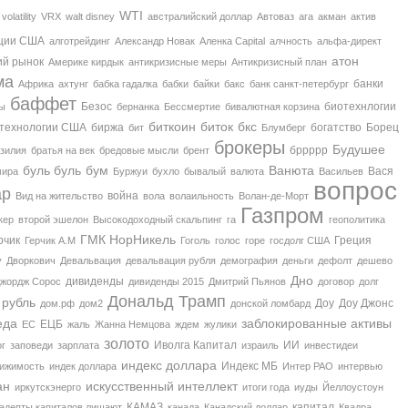
WTI
volatility
VRX
walt disney
австралийский доллар
Автоваз
ага
акман
актив
ции США
алготрейдинг
Александр Новак
Аленка Capital
алчность
альфа-директ
атон
ий рынок
Америке кирдык
антикризисные меры
Антикризисный план
ма
банки
Африка
ахтунг
бабка гадалка
бабки
байки
бакс
банк санкт-петербург
баффет
Безос
биотехнлогии
ы
бернанка
Бессмертие
бивалютная корзина
биткоин
биток
бкс
технологии США
биржа
богатство
Борец
бит
Блумберг
брокеры
Будушее
бррррр
зилия
братья на век
бредовые мысли
брент
буль буль
бум
Ванюта
Вася
мира
Буржуи
бухло
бывалый
валюта
Васильев
вопрос
ар
война
Вид на жительство
вола
волаильность
Волан-де-Морт
Газпром
кер
второй эшелон
Высокодоходный скальпинг
га
геополитика
ГМК НорНикель
рчик
Греция
Герчик А.М
Гоголь
голос
горе
госдолг США
у
Дворкович
Девальвация
девальвация рубля
демография
деньги
дефолт
дешево
Дно
дивиденды
жордж Сорос
дивиденды 2015
Дмитрий Пьянов
договор
долг
Дональд Трамп
 рубль
Доу
Доу Джонс
дом.рф
дом2
донской ломбард
еда
заблокированные активы
ЕЦБ
ЕС
жаль
Жанна Немцова
ждем
жулики
золото
Иволга Капитал
ИИ
ог
заповеди
зарплата
израиль
инвестидеи
индекс доллара
Индекс МБ
вижимость
индек доллара
Интер РАО
интервью
ан
искусственный интеллект
иркутскэнерго
итоги года
иуды
Йеллоустоун
КАМАЗ
капитал
 адепты капиталов лишают
канада
Канадский доллар
Квадра