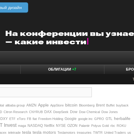
вый дизайн
ОБЛИГАЦИИ
+7
БРО
Apple
bitcoin
AMZN
Brent
tal
alibaba group
AppStore
Bloomberg
Buffet
buyback
DAX
Dow
D
Citron Research
CNYRUB
DeepSeek
Dow Chemical
Dow Jones
herbalife
DXY
Google
GTL
ETF
eToro
FB
fiat
Freedom Holding
google inc
GPRO
IT Invest
NASDAQ
Netflix
NYSE
OZON
maga
Palantir
Polyus Gold
rbc
ROKU
tesla
tesla motors
acex
teletrade
Teslamotors
treasuries
TWTR
United Traders
us