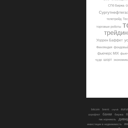
с
СПб Биржа
Сургутнефтега
телетрейд
Тес
т
торговые роботы
трейдин
у
Уоррен Баффет
Финляндия
фондовый
фьючерс MIX
фьюч
шорт
чудо
экономик
euru
bitcoin
brent
cnyrub
банки
б
биржа
аэрофлот
диви
гмк норникель
ин
инвестиции в недвижимость