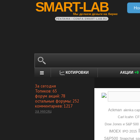
SMART-LAB
Но
Мы делаем деньги на бирже
РЕКЛАМА • CONFA.SMART-LAB.RU
КОТИРОВКИ
АКЦИИ
+9
За сегодня
Топиков: 65
форум акций: 78
остальные форумы: 252
комментариев: 1217
Ackman
за месяц
alenka capi
Carl Icahn
CF
Dow Jones и S&P 500
IMOEX
IPO 2015
S&P500
Snapchat
sp