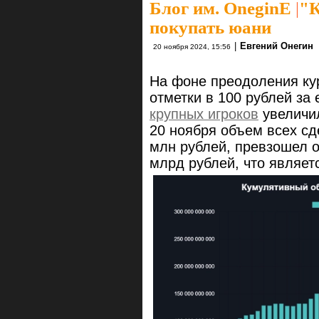
Блог им. OneginE
|
"К
покупать юани
|
Евгений Онегин
20 ноября 2024, 15:56
На фоне преодоления ку
отметки в 100 рублей за
крупных игроков
увеличил
20 ноября объем всех сд
млн рублей, превзошел о
млрд рублей, что являет