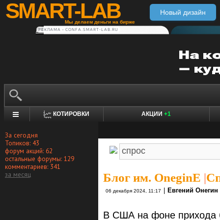
SMART-LAB
Новый дизайн
Мы делаем деньги на бирже
РЕКЛАМА • CONFA.SMART-LAB.RU
КОТИРОВКИ
АКЦИИ
+1
За сегодня
Топиков: 43
форум акций: 62
остальные форумы: 129
комментариев: 341
за месяц
Блог им. OneginE
|
Сп
|
Евгений Онегин
06 декабря 2024, 11:17
В США на фоне прихода 