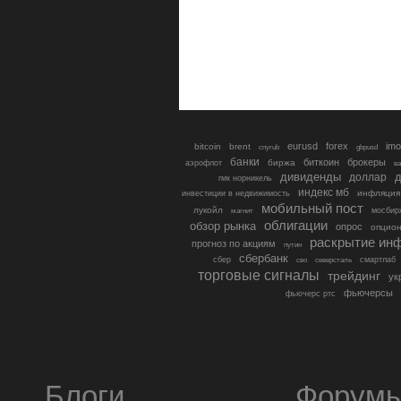
eurusd
forex
imo
bitcoin
brent
cnyrub
gbpusd
банки
биткоин
брокеры
биржа
аэрофлот
в
дивиденды
доллар
д
гмк норникель
индекс мб
инфляция
инвестиции в недвижимость
мобильный пост
лукойл
мосбир
магнит
облигации
обзор рынка
опрос
опцио
раскрытие ин
прогноз по акциям
путин
сбербанк
сбер
северсталь
смартлаб
сво
торговые сигналы
трейдинг
ук
фьючерсы
фьючерс ртс
Блоги
Форум