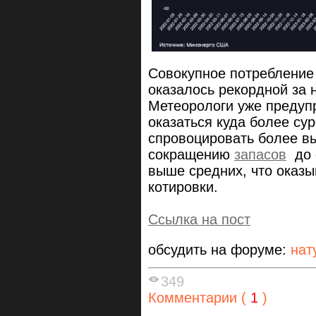
Совокупное потребление
оказалось рекордной за 
Метеорологи уже предуп
оказаться куда более су
спровоцировать более выс
сокращению
запасов
до с
выше средних, что оказ
котировки.
Ссылка на пост
обсудить на форуме:
нат
349
Комментарии (
1
)