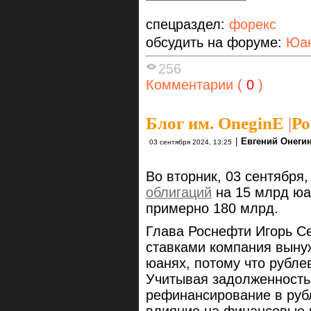
спецраздел:
форекс
обсудить на форуме:
Юан
256
Комментарии (
0
)
Блог им. OneginE
|
Ро
|
Евгений Онеги
03 сентября 2024, 13:25
Во вторник, 03 сентября
облигаций
на 15 млрд юа
примерно 180 млрд.
Глава Роснефти Игорь Се
ставками компания выну
юанях, потому что рубле
Учитывая задолженность
рефинансирование в руб