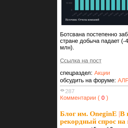
Ботсвана постепенно заб
стране добыча падает (-4
млн).
Ссылка на пост
спецраздел:
Акции
обсудить на форуме:
АЛ
287
Комментарии (
0
)
Блог им. OneginE
|
В 
рекордный спрос на