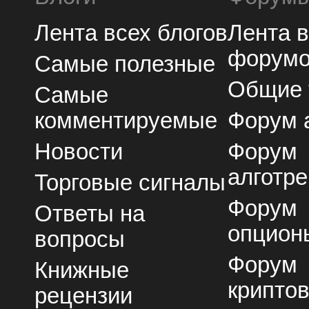
Лента всех блогов
Лента 
форум
Самые полезные
Общие
Самые
комментируемые
Форум 
Новости
Форум
алготре
Торговые сигналы
Форум
Ответы на
опцион
вопросы
Форум
Книжные
крипто
рецензии