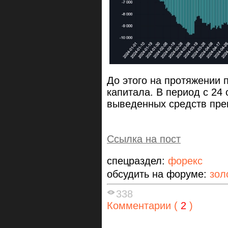
До этого на протяжении 
капитала. В период с 24
выведенных средств пре
Ссылка на пост
спецраздел:
форекс
обсудить на форуме:
зол
338
Комментарии (
2
)