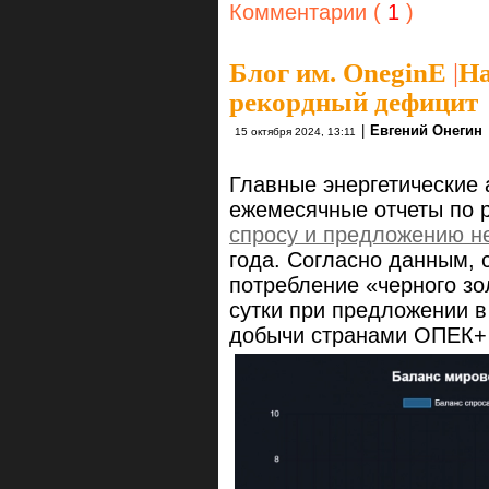
Комментарии (
1
)
Блог им. OneginE
|
На
рекордный дефицит
|
Евгений Онегин
15 октября 2024, 13:11
Главные энергетические 
ежемесячные отчеты по 
спросу и предложению н
года. Согласно данным, 
потребление «черного зо
сутки при предложении в
добычи странами ОПЕК+ о