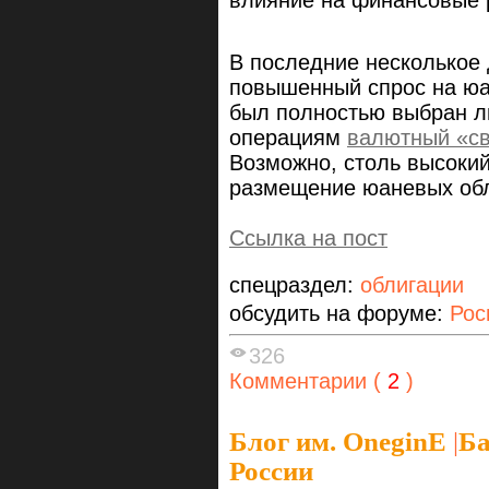
влияние на финансовые 
В последние несколькое
повышенный спрос на юан
был полностью выбран л
операциям
валютный «с
Возможно, столь высокий 
размещение юаневых обл
Ссылка на пост
спецраздел:
облигации
обсудить на форуме:
Рос
326
Комментарии (
2
)
Блог им. OneginE
|
Ба
России