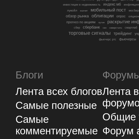
индекс мб
инфляция
инвестиции в недвижимость
мобильный пост
лукойл
мосбир
магнит
облигации
обзор рынка
опрос
опцио
раскрытие ин
прогноз по акциям
путин
сбербанк
сбер
северсталь
смартлаб
сво
торговые сигналы
трейдинг
ук
фьючерсы
фьючерс ртс
Блоги
Форум
Лента всех блогов
Лента 
форум
Самые полезные
Общие
Самые
комментируемые
Форум 