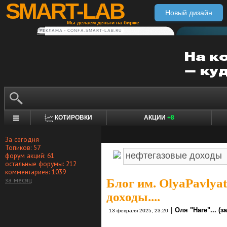
SMART-LAB
Новый дизайн
Мы делаем деньги на бирже
РЕКЛАМА • CONFA.SMART-LAB.RU
КОТИРОВКИ
АКЦИИ
+8
За сегодня
Топиков: 57
форум акций: 61
остальные форумы: 212
комментариев: 1039
за месяц
Блог им. OlyaPavlya
доходы....
|
Оля "Hare"... (за
13 февраля 2025, 23:20