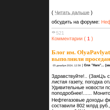
(
Читать дальше
)
обсудить на форуме:
Неф
521
Комментарии (
1
)
Блог им. OlyaPavlya
выполнили проседани
|
Оля "Hare"... (зая
05 декабря 2024, 12:58
Здравствуйте!.. (ЗаяЦъ с
листая газету, погодка о
Удивительные новости по
поподробнее!...... Мони
Нефтегазовые доходы фе
составили 802 млрд руб.,