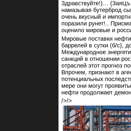
Здравствуйте!)… (ЗаяЦъ 
намазывая бутерброд сы
очень вкусный и импорт
поразили рунет!.. Присм
оценило мировые и росси
Мировые поставки нефти 
баррелей в сутки (б/с), д
Международное энергети
санкций в отношении рос
отраслей этот прогноз по
Впрочем, признают в аге
потенциальных последств
мере они могут проявить
нефти продолжает демонс
/>/>