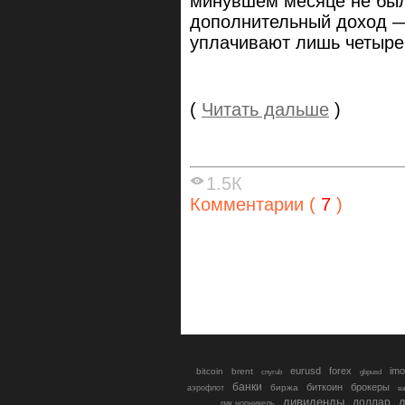
минувшем месяце не был
дополнительный доход —
уплачивают лишь четыре 
(
Читать дальше
)
1.5К
Комментарии (
7
)
eurusd
forex
imo
bitcoin
brent
cnyrub
gbpusd
банки
биткоин
брокеры
биржа
аэрофлот
в
дивиденды
доллар
д
гмк норникель