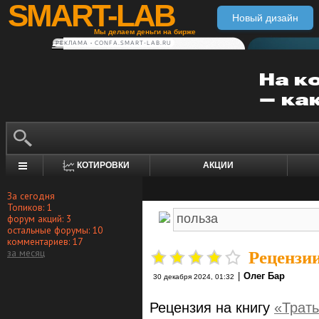
SMART-LAB
Новый дизайн
Мы делаем деньги на бирже
РЕКЛАМА • CONFA.SMART-LAB.RU
КОТИРОВКИ
АКЦИИ
За сегодня
Топиков: 1
форум акций: 3
остальные форумы: 10
комментариев: 17
за месяц
Рецензии
|
Олег Бар
30 декабря 2024, 01:32
Рецензия на книгу
«Трат