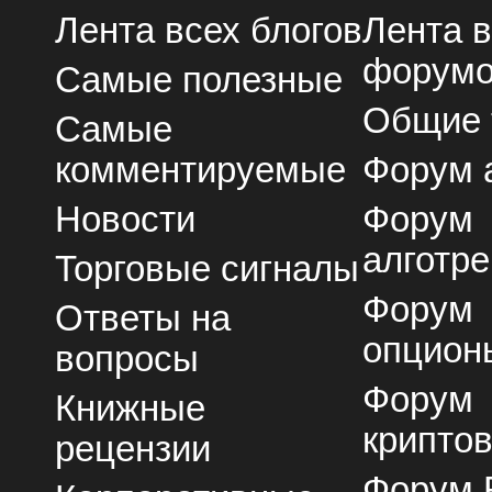
Лента всех блогов
Лента 
форум
Самые полезные
Общие
Самые
комментируемые
Форум 
Новости
Форум
алготре
Торговые сигналы
Форум
Ответы на
опцион
вопросы
Форум
Книжные
крипто
рецензии
Форум 