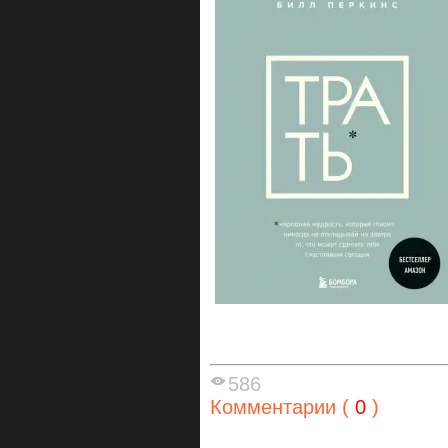
586
Комментарии (
0
)