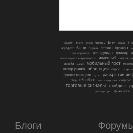
eurusd
forex
imo
bitcoin
brent
cnyrub
gbpusd
банки
биткоин
брокеры
биржа
аэрофлот
в
дивиденды
доллар
д
гмк норникель
индекс мб
инфляция
инвестиции в недвижимость
мобильный пост
лукойл
мосбир
магнит
облигации
обзор рынка
опрос
опцио
раскрытие ин
прогноз по акциям
путин
сбербанк
сбер
северсталь
смартлаб
сво
торговые сигналы
трейдинг
ук
фьючерсы
фьючерс ртс
Блоги
Форум