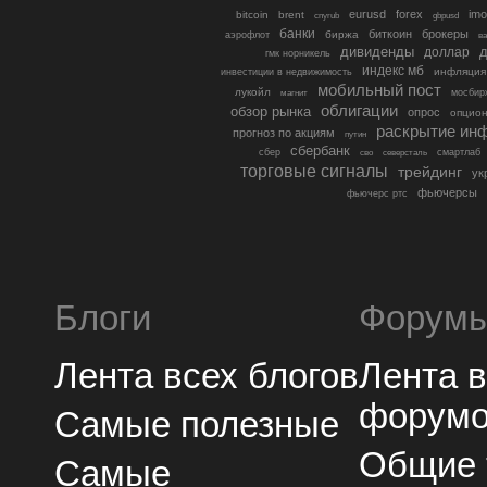
eurusd
forex
imo
bitcoin
brent
cnyrub
gbpusd
банки
биткоин
брокеры
биржа
аэрофлот
в
дивиденды
доллар
д
гмк норникель
индекс мб
инфляция
инвестиции в недвижимость
мобильный пост
лукойл
мосбир
магнит
облигации
обзор рынка
опрос
опцио
раскрытие ин
прогноз по акциям
путин
сбербанк
сбер
северсталь
смартлаб
сво
торговые сигналы
трейдинг
ук
фьючерсы
фьючерс ртс
Блоги
Форум
Лента всех блогов
Лента 
форум
Самые полезные
Общие
Самые