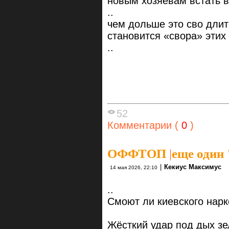
новым хозяевам встать в
..
чем дольше это сво длит
становится «свора» этих 
..
52
Комментарии (
0
)
ОФФТОП
|
еще один 
|
Кекиус Максимус
14 мая 2026, 22:10
..
Смоют ли киевского нарк
Жёсткий удар под дых з