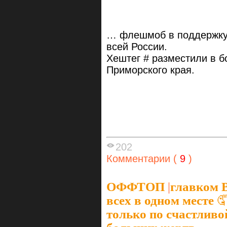
… флешмоб в поддержку 
всей России.
Хештег # разместили в б
Приморского края.
202
Комментарии (
9
)
ОФФТОП
|
главком 
всех в одном месте 
только по счастливо