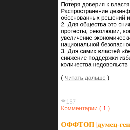
Потеря доверия к власт
Распространение дезинф
обоснованных решений и 
2. Для общества это сн
протесты, революции, к
увеличение экономически
национальной безопасно
3. Для самих властей «б
снижение поддержки изби
количества недовольств 
(
Читать дальше
)
157
Комментарии (
1
)
ОФФТОП
|
думец-ге