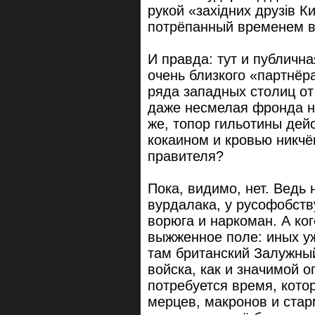
рукой «західних друзів К
потрёпанный временем в
И правда: тут и публична
очень близкого «партнёра
ряда западных столиц о
даже несмелая фронда н
же, топор гильотины дей
кокаином и кровью никчё
правителя?
Пока, видимо, нет. Ведь 
вурдалака, у русофобств
ворюга и наркоман. А ког
выжженное поле: иных уж 
там британский Залужный
войска, как и значимой о
потребуется время, кото
мерцев, макронов и стар