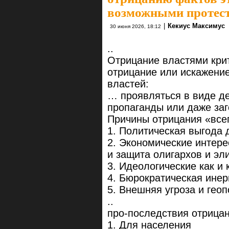
возможными протест
|
Кекиус Максимус
30 июня 2026, 18:12
..
Отрицание властями крит
отрицание или искажение
властей:
… проявляться в виде д
пропаганды или даже за
Причины отрицания «всег
1. Политическая выгода 
2. Экономические интер
и защита олигархов и эли
3. Идеологические как и
4. Бюрократическая инер
5. Внешняя угроза и гео
..
про-последствия отрицан
1. Для населения