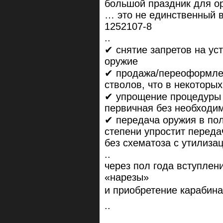
большой праздник для о
… это не единственный 
1252107-8
..
✔ снятие запретов на ус
оружие
✔ продажа/переоформле
стволов, что в некоторых
✔ упрощение процедуры 
первичная без необходим
✔ передача оружия в пол
степени упростит переда
без схематоза с утилизац
..
через пол года вступлен
«нарезы»
и приобретение карабина
..