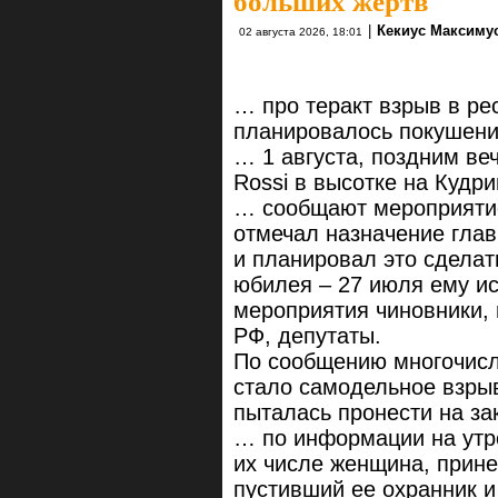
больших жертв
|
Кекиус Максиму
02 августа 2026, 18:01
… про теракт взрыв в ре
планировалось покушени
… 1 августа, поздним ве
Rossi в высотке на Куд
… сообщают мероприяти
отмечал назначение глав
и планировал это сдела
юбилея – 27 июля ему ис
мероприятия чиновники,
РФ, депутаты.
По сообщению многочисл
стало самодельное взры
пыталась пронести на за
… по информации на утро
их числе женщина, прине
пустивший ее охранник и