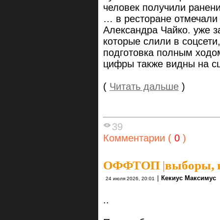
человек получили ранени
… в ресторане отмечали
Александра Чайко. уже з
которые слили в соцсети
подготовка полным ходом
цифры также видны на с
(
Читать дальше
)
39
Комментарии (
0
)
ОФФТОП
|
выборы, 
|
Кекиус Максимус
24 июля 2026, 20:01
..