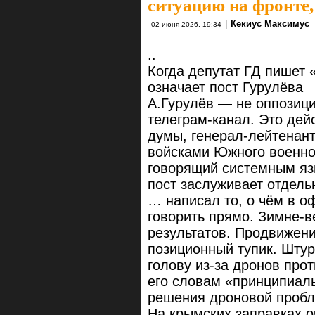
ситуацию на фронте,
|
Кекиус Максимус
02 июня 2026, 19:34
..
Когда депутат ГД пишет «
означает пост Гурулёва
А.Гурулёв — не оппозиц
телеграм-канал. Это дей
думы, генерал-лейтенан
войсками Южного военног
говорящий системным яз
пост заслуживает отдель
… написал то, о чём в о
говорить прямо. Зимне-
результатов. Продвижени
позиционный тупик. Штур
голову из-за дронов про
его словам «принципиаль
решения дроновой пробл
На крымских заправках о