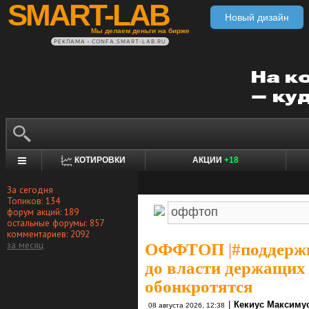
SMART-LAB
Новый дизайн
Мы делаем деньги на бирже
РЕКЛАМА • CONFA.SMART-LAB.RU
КОТИРОВКИ
АКЦИИ
+18
За сегодня
Топиков: 134
форум акций: 189
остальные форумы: 857
комментариев: 2092
за месяц
ОФФТОП
|
#поддержи
до власти держащих 
обонкротятся
|
Кекиус Максиму
08 августа 2026, 12:38