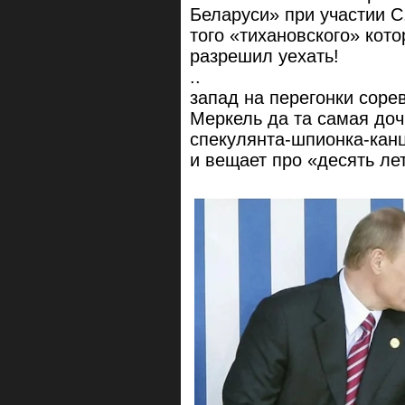
Беларуси» при участии С
того «тихановского» кот
разрешил уехать!
..
запад на перегонки соре
Меркель да та самая до
спекулянта-шпионка-канц
и вещает про «десять ле