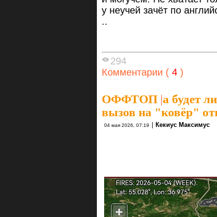
у неучей зачёт по англий
..
294
Комментарии (
4
)
ОФФТОП
|
а будет л
вызов на "ковёр" от
|
Кекиус Максимус
04 мая 2026, 07:19