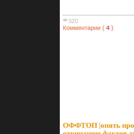
320
Комментарии (
4
)
ОФФТОП
|
опять про
отрицанию фактов эт