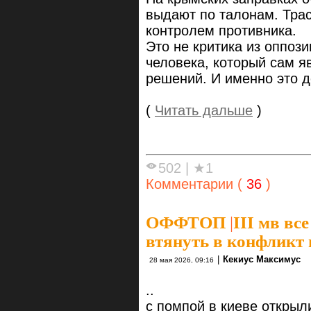
выдают по талонам. Тра
контролем противника.
Это не критика из оппози
человека, который сам я
решений. И именно это д
(
Читать дальше
)
502
|
★1
Комментарии (
36
)
ОФФТОП
|
III мв вс
втянуть в конфликт 
|
Кекиус Максимус
28 мая 2026, 09:16
..
с помпой в киеве открыл