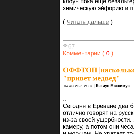
клоун пока ещё безальте
химическую эйфорию и п
(
Читать дальше
)
67
Комментарии (
0
)
ОФФТОП
|
насколько
"привет медвед"
|
Кекиус Максимус
04 мая 2026, 21:36
..
Сегодня в Ереване два 
отлично говорят на русс
из-за своей ущербности.
камеру, а потом они чес
и могучем. Не хватает т