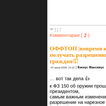
117
Комментарии (
2
)
ОФФТОП
|
вовремя к
получать разрешени
граждан🤦
|
Кекиус Максимус
07 июля 2026, 13:10
… вот так дела 👍
к ФЗ 150 об оружии прош
президентом,
самым важным изменение
разрешение на нарезное