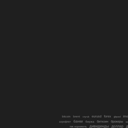
eurusd
forex
imo
bitcoin
brent
cnyrub
gbpusd
банки
биткоин
брокеры
биржа
аэрофлот
в
дивиденды
доллар
д
гмк норникель