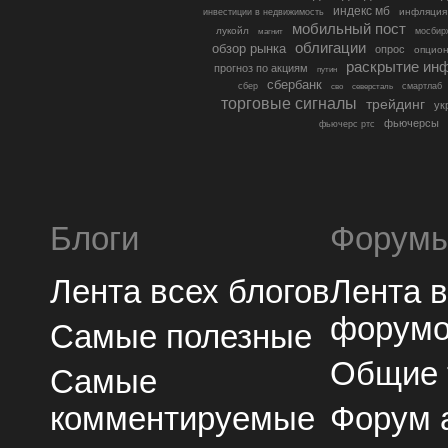
индекс мб
инфляция
инвестиции в недвижимость
мобильный пост
лукойл
мосбир
магнит
облигации
обзор рынка
опрос
опцио
раскрытие ин
прогноз по акциям
путин
сбербанк
сбер
северсталь
смартлаб
сво
торговые сигналы
трейдинг
ук
фьючерсы
фьючерс ртс
Блоги
Форум
Лента всех блогов
Лента 
форум
Самые полезные
Общие
Самые
комментируемые
Форум 