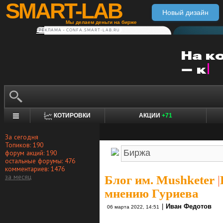
SMART-LAB
Новый дизайн
Мы делаем деньги на бирже
РЕКЛАМА • CONFA.SMART-LAB.RU
КОТИРОВКИ
АКЦИИ
+71
За сегодня
Топиков: 190
форум акций: 190
остальные форумы: 476
комментариев: 1476
за месяц
Блог им. Mushketer
|
мнению Гуриева
|
Иван Федотов
06 марта 2022, 14:51