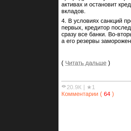
активах и остановит кре
вкладов.
4. В условиях санкций п
первых, кредитор послед
сразу все банки. Во-вто
а его резервы заморожен
(
Читать дальше
)
20.9К
|
★1
Комментарии (
64
)