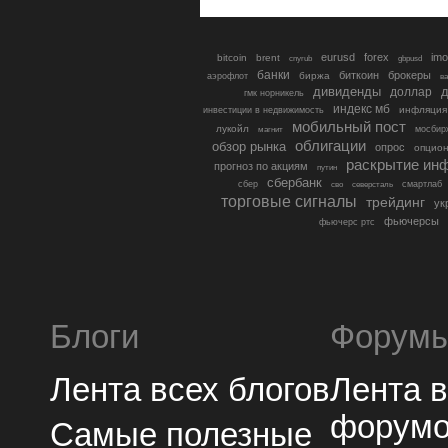
eurusd
forex
imo
bitcoin
brent
cnyrub
gbpusd
банки
биткоин
брокеры
биржа
аэрофлот
в
дивиденды
доллар
д
гмк норникель
индекс мб
инфляция
инвестиции в недвижимость
мобильный пост
лукойл
мосбир
магнит
облигации
обзор рынка
опрос
опцио
раскрытие ин
прогноз по акциям
путин
сбербанк
сбер
северсталь
смартлаб
сво
торговые сигналы
трейдинг
ук
фьючерсы
фьючерс ртс
Блоги
Форум
Лента всех блогов
Лента 
форум
Самые полезные