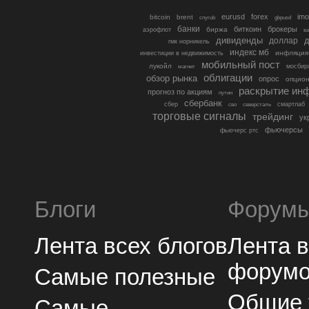
eurusd
forex
imo
bitcoin
brent
cnyrub
gbpusd
банки
биткоин
брокеры
биржа
аэрофлот
в
дивиденды
доллар
д
гмк норникель
индекс мб
инфляция
инвестиции в недвижимость
мобильный пост
лукойл
мосбир
магнит
облигации
обзор рынка
опрос
опцио
раскрытие ин
прогноз по акциям
путин
сбербанк
сбер
северсталь
смартлаб
сво
торговые сигналы
трейдинг
ук
фьючерсы
фьючерс ртс
Блоги
Форум
Лента всех блогов
Лента 
форум
Самые полезные
Общие
Самые