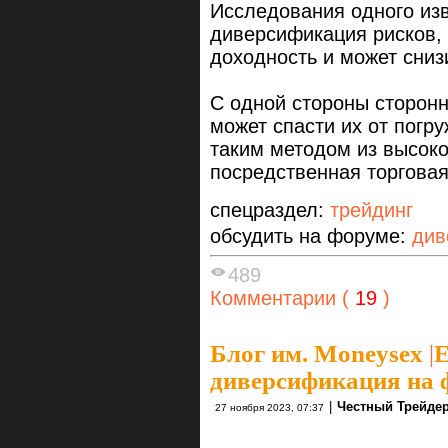
Исследования одного изв
диверсификация рисков, 
доходность и может сниз
С одной стороны сторонн
может спасти их от погру
таким методом из высок
посредственная торгова
спецраздел:
трейдинг
обсудить на форуме:
див
489
Комментарии (
19
)
Блог им. Moneysex
|
Е
диверсификация на 
|
Честный Трейде
27 ноября 2023, 07:37