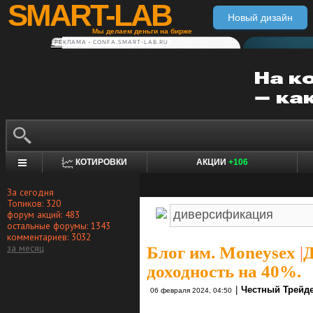
SMART-LAB
Новый дизайн
Мы делаем деньги на бирже
РЕКЛАМА • CONFA.SMART-LAB.RU
КОТИРОВКИ
АКЦИИ
+106
За сегодня
Топиков: 320
форум акций: 483
остальные форумы: 1343
комментариев: 3032
за месяц
Блог им. Moneysex
|
Д
доходность на 40%.
|
Честный Трейд
06 февраля 2024, 04:50