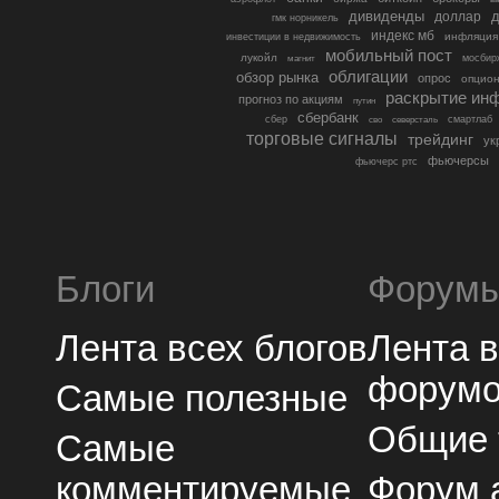
дивиденды
доллар
д
гмк норникель
индекс мб
инфляция
инвестиции в недвижимость
мобильный пост
лукойл
мосбир
магнит
облигации
обзор рынка
опрос
опцио
раскрытие ин
прогноз по акциям
путин
сбербанк
сбер
северсталь
смартлаб
сво
торговые сигналы
трейдинг
ук
фьючерсы
фьючерс ртс
Блоги
Форум
Лента всех блогов
Лента 
форум
Самые полезные
Общие
Самые
комментируемые
Форум 