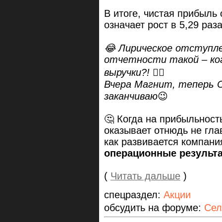
В итоге, чистая прибыль 
означает рост в 5,29 раза
😂 Лирическое отступле
отчетности такой – ко
выручки?! 🤷‍♀️
Вчера Магнит, теперь 
заканчиваю
😉
🤔 Когда на прибыльност
оказывает отнюдь не гла
как развивается компани
операционные результа
(
Читать дальше
)
спецраздел:
Акции
обсудить на форуме:
Сел