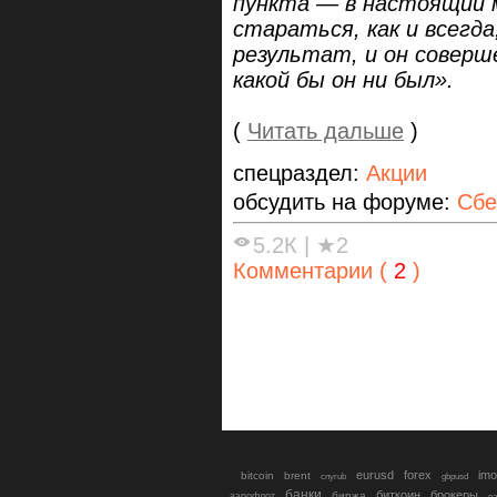
пункта — в настоящий 
стараться, как и всегд
результат, и он соверш
какой бы он ни был».
(
Читать дальше
)
спецраздел:
Акции
обсудить на форуме:
Сбе
5.2К
|
★2
Комментарии (
2
)
eurusd
forex
imo
bitcoin
brent
cnyrub
gbpusd
банки
биткоин
брокеры
биржа
аэрофлот
в