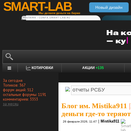
SMART-LAB
Новый дизайн
Мы делаем деньги на бирже
РЕКЛАМА • CONFA.SMART-LAB.RU
КОТИРОВКИ
АКЦИИ
+135
За сегодня
Топиков: 367
форум акций: 512
остальные форумы: 1191
комментариев: 3353
за месяц
Блог им. Mistika911
|
деньги где-то теряю
|
Mistika911
26 февраля 2026, 11:47