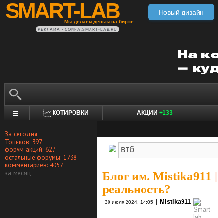
SMART-LAB
Новый дизайн
Мы делаем деньги на бирже
РЕКЛАМА • CONFA.SMART-LAB.RU
КОТИРОВКИ
АКЦИИ
+133
За сегодня
Топиков: 397
форум акций: 627
остальные форумы: 1738
комментариев: 4057
за месяц
Блог им. Mistika911
|
реальность?
|
Mistika911
30 июля 2024, 14:05