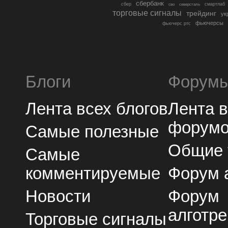
сбербанк
сбер
северсталь
смартлаб
сво
торговые сигналы
трейдинг
ук
фьючерсы
фьючерс ртс
Блоги
Форум
Лента всех блогов
Лента 
форум
Самые полезные
Общие
Самые
комментируемые
Форум 
Новости
Форум
алготре
Торговые сигналы