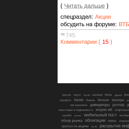
(
Читать дальше
)
спецраздел:
Акции
обсудить на форуме:
ВТ
745
Комментарии (
15
)
eurusd
forex
imo
bitcoin
brent
cnyrub
gbpusd
банки
биткоин
брокеры
биржа
аэрофлот
в
дивиденды
доллар
д
гмк норникель
индекс мб
инфляция
инвестиции в недвижимость
мобильный пост
лукойл
мосбир
магнит
облигации
обзор рынка
опрос
опцио
раскрытие ин
прогноз по акциям
путин