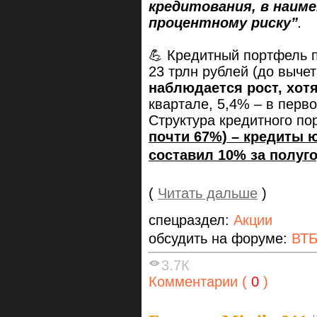
кредитования, в наим
процентному риску”
.
💪 Кредитный портфель п
23 трлн рублей (до выче
наблюдается рост, хот
квартале, 5,4% – в перв
Структура кредитного по
почти 67%) – кредиты ю
составил 10% за полуго
(
Читать дальше
)
спецраздел:
Акции
обсудить на форуме:
ВТ
3.7К
Комментарии (
0
)