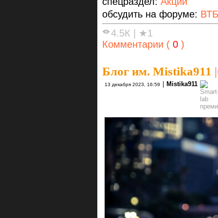
спецраздел:
Акции
обсудить на форуме:
ВТ
4.5К
|
★1
Комментарии (
0
)
Блог им. Mistika911
|
|
Mistika911
13 декабря 2023, 16:59