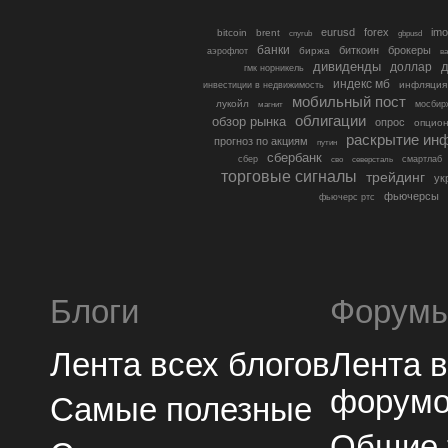
eurusd
forex
imo
bitcoin
brent
cnyrub
gbpusd
банки
биткоин
брокеры
биржа
аэрофлот
в
дивиденды
доллар
д
гмк норникель
индекс мб
инфляция
инвестиции в недвижимость
мобильный пост
лукойл
мосбир
магнит
облигации
обзор рынка
опрос
опцио
раскрытие ин
прогноз по акциям
путин
сбербанк
сбер
северсталь
смартлаб
сво
торговые сигналы
трейдинг
ук
фьючерсы
фьючерс ртс
Блоги
Форум
Лента всех блогов
Лента 
форум
Самые полезные
Общие