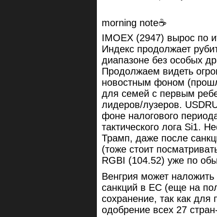
morning note☕️
IMOEX (2947) вырос по и
Индекс продолжает руби
диапазоне без особых др
Продолжаем видеть огро
новостным фоном (прошл
для семей с первым ребе
лидеров/лузеров. USDRU
фоне налогового периода,
тактического лога Si1. 
Трамп, даже после санкц
(тоже стоит посматривать 
RGBI (104.52) уже по об
Венгрия может наложить 
санкций в ЕС (еще на пол
сохранение, так как для
одобрение всех 27 стран-