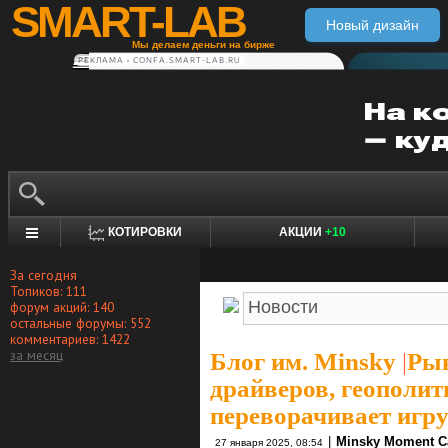
SMART-LAB
Новый дизайн
Мы делаем деньги на бирже
РЕКЛАМА • CONFA.SMART-LAB.RU
КОТИРОВКИ
АКЦИИ
+10
За сегодня
Топиков: 111
форум акций: 140
остальные форумы: 552
комментариев: 1422
за месяц
Блог им. Minsky
|
Рын
драйверов, геополити
переворачивает игр
|
Minsky Moment Ca
27 января 2025, 08:54