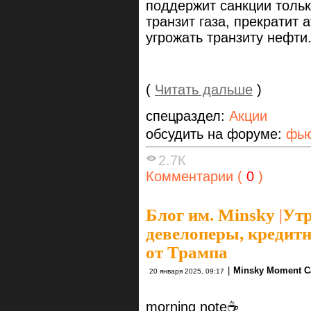
поддержит санкции тольк
транзит газа, прекратит 
угрожать транзиту нефти
(
Читать дальше
)
спецраздел:
Акции
обсудить на форуме:
фью
2.7К
Комментарии (
0
)
Блог им. Minsky
|
Утр
девелоперы, кредитн
от Трампа
|
Minsky Moment Ca
20 января 2025, 09:17
morning note☕️