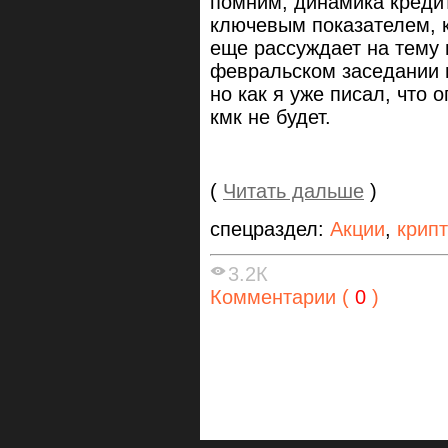
помним, динамика кредит
ключевым показателем, к
еще рассуждает на тему
февральском заседании в
но как я уже писал, что
кмк не будет.
(
Читать дальше
)
спецраздел:
Акции
,
крип
3.2К
Комментарии (
0
)