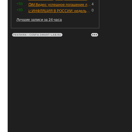
+50
4
📺М.Видео: успешное погашение любимого флоатера
+50
0
📈ИНФЛЯЦИЯ В РОССИИ: недельная дефляция, но в годовом выражении рост 😢
Лучшие записи за 24 часа
РЕКЛАМА • CONFA.SMART-LAB.RU