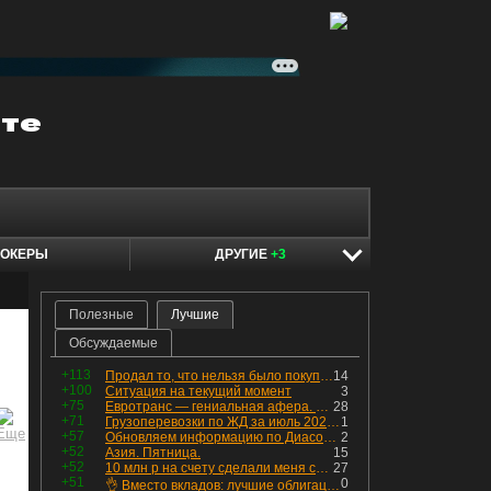
ОКЕРЫ
ДРУГИЕ
+3
Полезные
Лучшие
Обсуждаемые
+113
Продал то, что нельзя было покупать. Изменения в портфеле
14
+100
Ситуация на текущий момент
3
+75
Евротранс — гениальная афера. Собрал с инвесторов денег, выплатил дивидендов больше текущей капитализации и ушёл в дефолт
28
+71
Грузоперевозки по ЖД за июль 2026 г. — четвёртый месяц подряд роста, чёрные металлы на уровне прошлого года, а каменный уголь в плюсе.
1
+57
Обновляем информацию по Диасофту: дивиденды и выкуп
2
+52
Азия. Пятница.
15
+52
10 млн р на счету сделали меня счастливым? Ожидание vs Реальность!
27
+51
0
👌 Вместо вкладов: лучшие облигации — только супер надёжные