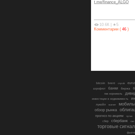
t.me/finance_ALGO
10.6К
|
★5
Комментарии (
46
)
euru
bitcoin
brent
cnyrub
банки
б
биржа
аэрофлот
диви
гмк норникель
ин
инвестиции в недвижимость
мобиль
лукойл
магнит
облига
обзор рынка
прогноз по акциям
путин
сбербанк
сбер
сво
торговые сигна
фьюче