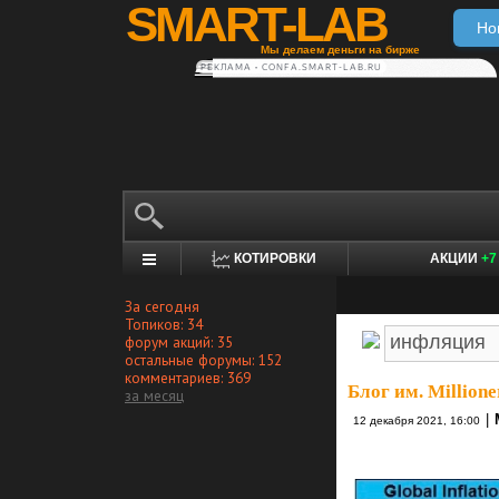
SMART-LAB
Но
Мы делаем деньги на бирже
РЕКЛАМА • CONFA.SMART-LAB.RU
КОТИРОВКИ
АКЦИИ
+7
За сегодня
Топиков: 34
форум акций: 35
остальные форумы: 152
комментариев: 369
Блог им. Million
за месяц
|
12 декабря 2021, 16:00