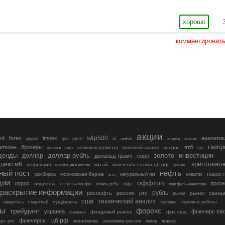
хорошо
комментироват
акции
s&p500
sd
forex
imoex
аналитик
si
gbpusd
ipo
nyse
usdrub
алроса
анализ
газп
иткоин
брокеры
втб
вопрос
валюта
вдо
волновая разметка
волновой анализ
газ
денды
золото
инвестиции
доллар
доллар рубль
дональд трамп
евро
криптовал
декс мб
инфляция
китай
ключевая ставка цб рф
кризис
инфляция в россии
ный пост
нефть
новост
московская биржа
мосбиржа
мтс
натуральный газ
новатэк
ции
оффтоп
опрос
прогн
опционы
отчеты мсфо
офз
портфель инвестора
отчеты рсбу
раскрытие информации
рубль
роснефть
россия
ртс
рынок
санкц
рынки
сша
технический анализ
сущфакты
торговые роботы
северсталь
смартлаб
торговля
лы
трейдинг
форекс
украина
фьючерс mix
фондовый рынок
фрс сша
финансы
цб рф
фьючерсы
экономика
рс ртс
экономика россии
юмор
яндекс