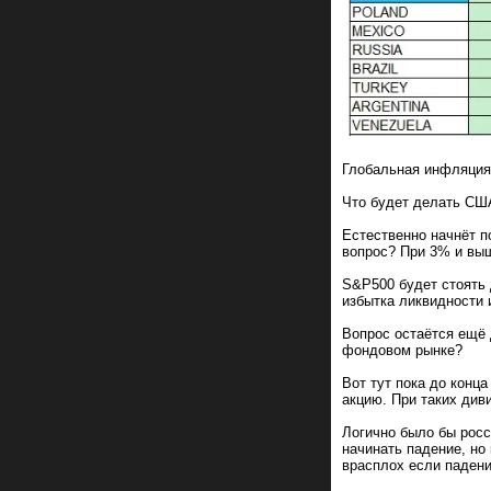
Глобальная инфляция
Что будет делать СШ
Естественно начнёт по
вопрос? При 3% и выш
S&P500 будет стоять 
избытка ликвидности 
Вопрос остаётся ещё 
фондовом рынке?
Вот тут пока до конц
акцию. При таких див
Логично было бы росс
начинать падение, но 
врасплох если падени