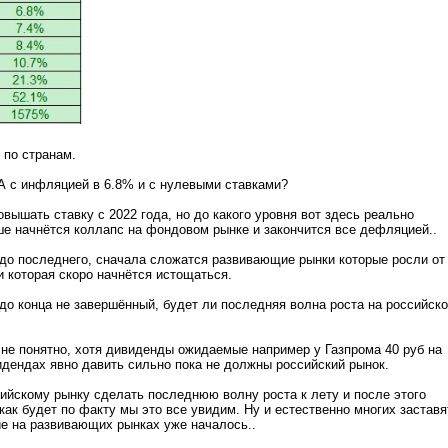
 по странам.
А с инфляцией в 6.8% и с нулевыми ставками?
вышать ставку с 2022 года, но до какого уровня вот здесь реально
е начнётся коллапс на фондовом рынке и закончится все дефляцией..
до последнего, сначала сложатся развивающие рынки которые росли от
и которая скоро начнётся истощаться.
до конца не завершённый, будет ли последняя волна роста на российск
а не понятно, хотя дивиденды ожидаемые например у Газпрома 40 руб на
идендах явно давить сильно пока не должны российский рынок.
ийскому рынку сделать последнюю волну роста к лету и после этого
как будет по факту мы это все увидим. Ну и естественно многих заставя
е на развивающих рынках уже началось..