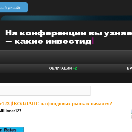
вый дизайн
ОБЛИГАЦИИ
+2
БР
er123
|
❗️КОЛЛАПС на фондовых рынках начался?
Millioner123