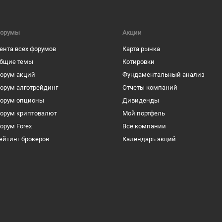
орумы
Акции
ента всех форумов
Карта рынка
бщие темы
Котировки
орум акций
Фундаментальный анализ
орум алготрейдинг
Отчеты компаний
орум опционы
Дивиденды
орум криптовалют
Мой портфель
орум Forex
Все компании
ейтинг брокеров
Календарь акций