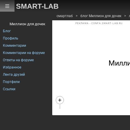
SMART-LAB
смартлаб
>
блог Миллион для дочек
>
Миллион для дочек
РЕКЛАМА • CONFA.SMART-LAB.RU
Блог
Профиль
Комментарии
Комментарии на форуме
Ответы на форуме
Милли
Избранное
Лента друзей
Портфели
Ссылки