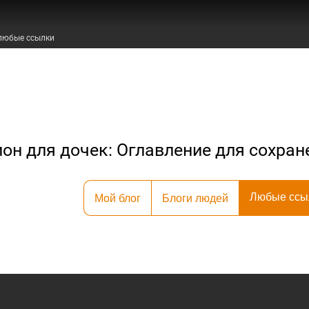
любые ссылки
он для дочек: Оглавление для сохра
Любые ссы
Мой блог
Блоги людей