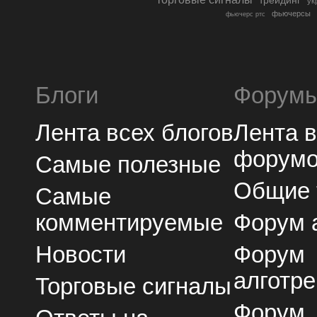
трейдинг
ук
фьючерсы
фьючерс ртс
Блоги
Форум
Лента всех блогов
Лента 
форум
Самые полезные
Общие
Самые
комментируемые
Форум 
Новости
Форум
алготре
Торговые сигналы
Форум