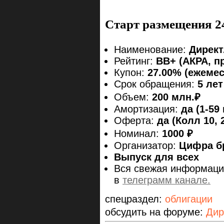
Старт размещения 2
Наименование:
Директ
Рейтинг:
ВВ+ (АКРА, п
Купон:
27.00% (ежеме
Срок обращения:
5 лет
Объем:
200 млн.₽
Амортизация:
да (1-59
Оферта:
да (Колл 10, 2
Номинал:
1000 ₽
Организатор:
Цифра б
Выпуск для всех
Вся свежая информаци
в
телеграмм канале.
спецраздел:
облигации
обсудить на форуме:
Дир