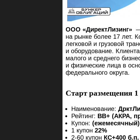
ООО «ДиректЛизинг»
— 
на рынке более 17 лет. 
легковой и грузовой тран
и оборудование. Клиент
малого и среднего бизн
и физические лица в осн
федерального округа.
Старт размещения 1 
Наименование:
ДрктЛи
Рейтинг:
ВВ+ (АКРА, п
Купон:
(ежемесячный)
1 купон
22%
2-60 купон
КС+400 б.п.