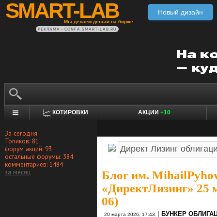
SMART-LAB
Новый дизайн
Мы делаем деньги на бирже
РЕКЛАМА • CONFA.SMART-LAB.RU
КОТИРОВКИ
АКЦИИ
+10
За сегодня
Топиков: 81
форум акций: 93
остальные форумы: 384
комментариев: 1484
за месяц
Блог им. MihailPyho
«ДиректЛизинг» 25 м
06)
|
БУНКЕР ОБЛИГА
20 марта 2026, 17:43