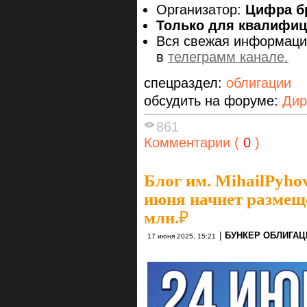
Организатор:
Цифра б
Только для квалифи
Вся свежая информаци
в
телеграмм канале.
спецраздел:
облигации
обсудить на форуме:
Дир
861
Комментарии (
0
)
Блог им. MihailPyho
июня начнет размещ
млн.₽
|
БУНКЕР ОБЛИГАЦ
17 июня 2025, 15:21