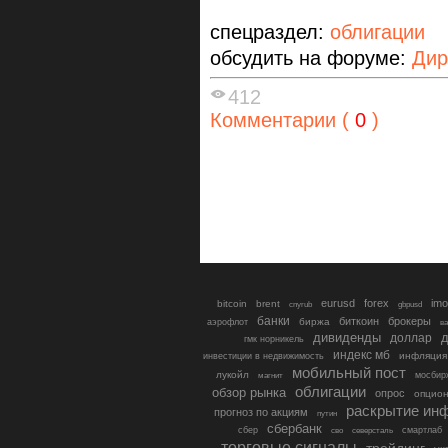
спецраздел:
облигации
обсудить на форуме:
Дир
412
Комментарии (
0
)
eurusd
forex
imo
bitcoin
brent
cnyrub
gbpusd
банки
биткоин
брокеры
биржа
аэрофлот
в
дивиденды
доллар
д
гмк норникель
индекс мб
инфляция
инвестиции в недвижимость
мобильный пост
лукойл
мосбир
магнит
облигации
обзор рынка
опрос
опцио
раскрытие ин
прогноз по акциям
путин
сбербанк
сбер
северсталь
смартлаб
сво
торговые сигналы