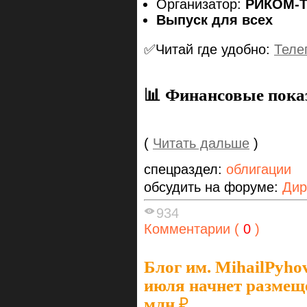
Организатор:
РИКОМ-Т
Выпуск для всех
✅Читай где удобно:
Теле
📊 Финансовые пока
(
Читать дальше
)
спецраздел:
облигации
обсудить на форуме:
Дир
934
Комментарии (
0
)
Блог им. MihailPyho
июля начнет размещ
млн.₽