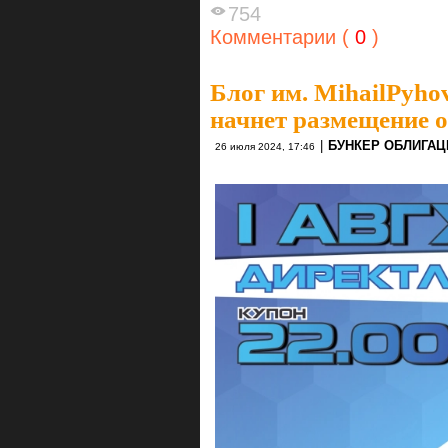
754
Комментарии (
0
)
Блог им. MihailPyho
начнет размещение 
|
БУНКЕР ОБЛИГАЦ
26 июля 2024, 17:46