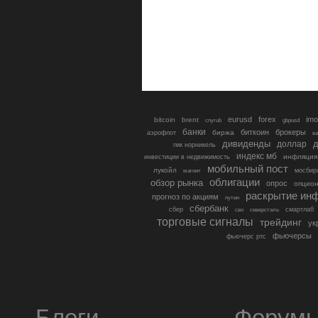
eurusd
forex
imo
bitcoin
brent
cnyrub
gbpusd
банки
биткоин
брокеры
биржа
аэрофлот
в
дивиденды
доллар
д
гмк норникель
индекс мб
инфляция
инвестиции в недвижимость
мобильный пост
лукойл
мосбир
магнит
облигации
обзор рынка
опрос
опцио
раскрытие ин
прогноз по акциям
путин
сбербанк
сбер
северсталь
смартлаб
сво
торговые сигналы
трейдинг
ук
фьючерсы
фьючерс ртс
Блоги
Форум