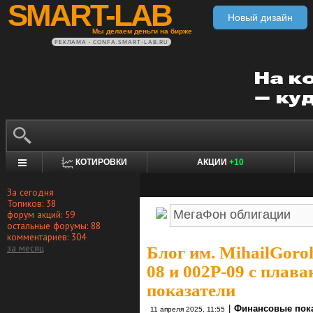
SMART-LAB
Новый дизайн
Мы делаем деньги на бирже
РЕКЛАМА • CONFA.SMART-LAB.RU
КОТИРОВКИ
АКЦИИ
+10
За сегодня
Топиков: 38
форум акций: 59
остальные форумы: 88
комментариев: 304
за месяц
Блог им. MihailGoro
08 и 002P-09 c пла
показатели
|
Финансовые пок
11 апреля 2025, 11:55