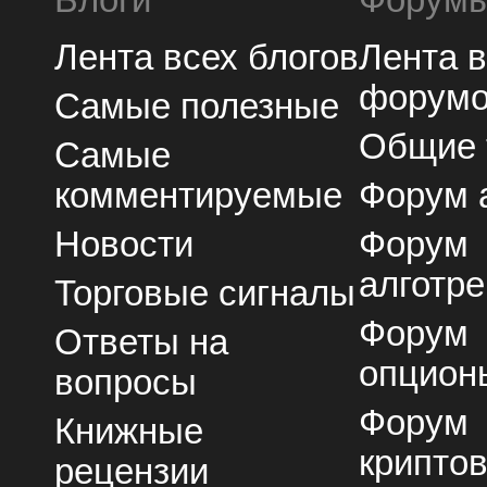
Лента всех блогов
Лента 
форум
Самые полезные
Общие
Самые
комментируемые
Форум 
Новости
Форум
алготре
Торговые сигналы
Форум
Ответы на
опцион
вопросы
Форум
Книжные
крипто
рецензии