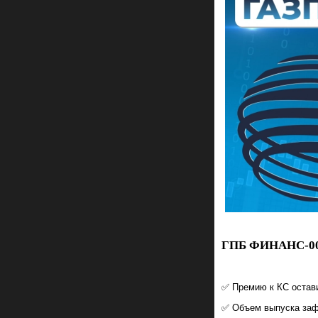
ГПБ ФИНАНС-00
✅ Премию к КС остав
✅ Объем выпуска заф