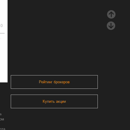
0
ь
Рейтинг брокеров
Купить акции
а
ром
юта