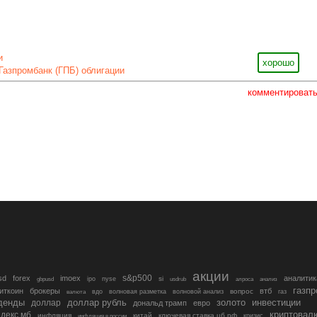
и
хорошо
Газпромбанк (ГПБ) облигации
комментироват
акции
s&p500
sd
forex
imoex
аналитик
si
gbpusd
ipo
nyse
usdrub
алроса
анализ
газп
иткоин
брокеры
втб
вопрос
валюта
вдо
волновая разметка
волновой анализ
газ
денды
золото
инвестиции
доллар
доллар рубль
дональд трамп
евро
криптовал
декс мб
инфляция
китай
ключевая ставка цб рф
кризис
инфляция в россии