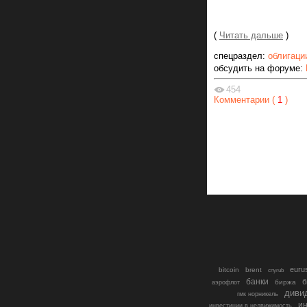
(
Читать дальше
)
спецраздел:
облигаци
обсудить на форуме:
454
Комментарии (
1
)
euru
bitcoin
brent
cnyrub
банки
б
биржа
аэрофлот
диви
гмк норникель
ин
инвестиции в недвижимость