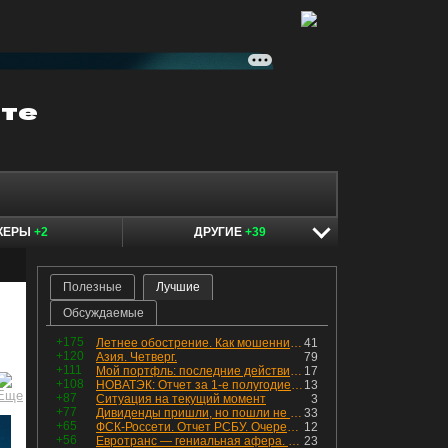
КЕРЫ
+2
ДРУГИЕ
+39
Полезные
Лучшие
Обсуждаемые
+175
Летнее обострение. Как мошенники пытаются подсунуть кнопку "БАБЛО" девушкам
41
+120
Азия. Четверг.
79
+111
Мой портфль: последние действия и текущая структура. Краткий комментарий по всем позициям
17
+108
НОВАТЭК: Отчет за 1-е полугодие 2026 - прибыль продолжает падать, но лучшее впереди, если не прилетит
13
+87
Ситуация на текущий момент
3
+77
Дивиденды пришли, но пошли не туда
33
+65
ФСК-Россети. Отчет РСБУ. Очередная допка - бомбовые новости в эфире
12
+56
Евротранс — гениальная афера. Собрал с инвесторов денег, выплатил дивидендов больше текущей капитализации и ушёл в дефолт
23