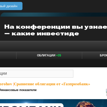
вый дизайн
ОБЛИГАЦИИ
+35
БРО
orohov
|
Сравнение облигации от «Газпромбанк»
Финансовые показатели