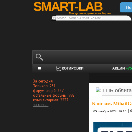
SMART-LAB
Но
Мы делаем деньги на бирже
РЕКЛАМА • CONFA.SMART-LAB.RU
КОТИРОВКИ
АКЦИИ
+75
За сегодня
Топиков: 231
форум акций: 357
остальные форумы: 992
комментариев: 2237
Блог им. MihailG
за месяц
|
05 октября 2024, 16:10