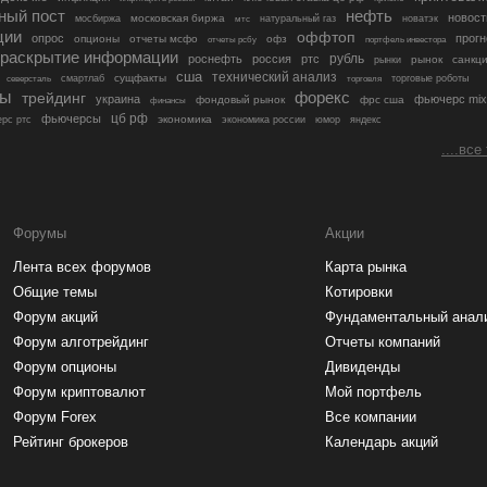
ный пост
нефть
новост
московская биржа
мосбиржа
мтс
натуральный газ
новатэк
ции
оффтоп
опрос
прогн
опционы
отчеты мсфо
офз
портфель инвестора
отчеты рсбу
раскрытие информации
рубль
роснефть
россия
ртс
рынок
санкц
рынки
сша
технический анализ
сущфакты
торговые роботы
северсталь
смартлаб
торговля
лы
трейдинг
форекс
украина
фьючерс mix
фондовый рынок
фрс сша
финансы
цб рф
фьючерсы
экономика
рс ртс
экономика россии
юмор
яндекс
....все
Форумы
Акции
Лента всех форумов
Карта рынка
Общие темы
Котировки
Форум акций
Фундаментальный анал
Форум алготрейдинг
Отчеты компаний
Форум опционы
Дивиденды
Форум криптовалют
Мой портфель
Форум Forex
Все компании
Рейтинг брокеров
Календарь акций