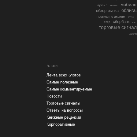
мобиль
лукойл
магнит
облига
обзор рынка
прогноз по акциям
путин
сбербанк
сбер
сво
торговые сигна
фьюче
Блоги
Лента всех блогов
Самые полезные
Самые комментируемые
Новости
Торговые сигналы
Ответы на вопросы
Книжные рецензии
Корпоративные