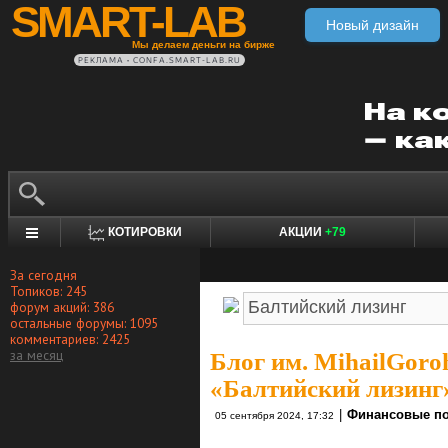
SMART-LAB
Новый дизайн
Мы делаем деньги на бирже
РЕКЛАМА • CONFA.SMART-LAB.RU
КОТИРОВКИ
АКЦИИ
+79
За сегодня
Топиков: 245
форум акций: 386
остальные форумы: 1095
комментариев: 2425
за месяц
Блог им. MihailGoro
«Балтийский лизинг»
|
Финансовые по
05 сентября 2024, 17:32