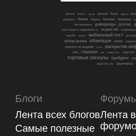
eurusd
forex
imo
bitcoin
brent
cnyrub
gbpusd
банки
биткоин
брокеры
биржа
аэрофлот
в
дивиденды
доллар
д
гмк норникель
индекс мб
инфляция
инвестиции в недвижимость
мобильный пост
лукойл
мосбир
магнит
облигации
обзор рынка
опрос
опцио
раскрытие ин
прогноз по акциям
путин
сбербанк
сбер
северсталь
смартлаб
сво
торговые сигналы
трейдинг
ук
фьючерсы
фьючерс ртс
Блоги
Форум
Лента всех блогов
Лента 
форум
Самые полезные