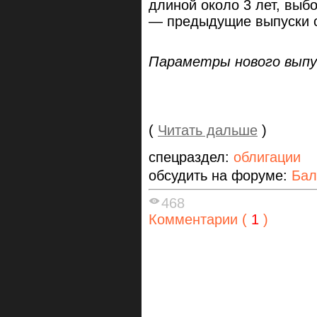
длиной около 3 лет, выб
— предыдущие выпуски о
Параметры нового выпус
(
Читать дальше
)
спецраздел:
облигации
обсудить на форуме:
Бал
468
Комментарии (
1
)