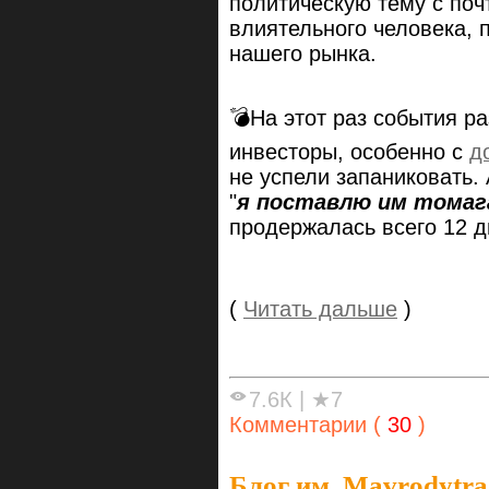
политическую тему с по
влиятельного человека,
нашего рынка.
💣На этот раз события р
инвесторы, особенно с
д
не успели запаниковать. 
"
я поставлю им томаг
продержалась всего 12 д
(
Читать дальше
)
7.6К
|
★7
Комментарии (
30
)
Блог им. Mavrodytra