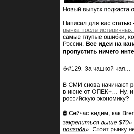
Новый выпуск подкаста 
Написал для вас статью 
рынка после истеричных
самые глупые ошибки, к
России.
Все идеи на ка
пропустить ничего инте
☕#129. За чашкой чая...
В СМИ снова начинают р
в июне от ОПЕК+… Ну, и 
российскую экономику?
🛢️ Сейчас видим, как Bre
закрепиться выше $70
» 
полгода
». Стоит рынку н