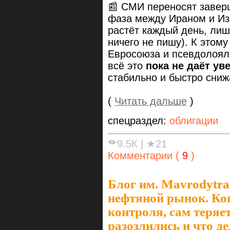
📰 СМИ переносят заверш
фаза между Ираном и Изр
растёт каждый день, лиш
ничего не пишу). К этом
Евросоюза и псевдолоял
всё это
пока не даёт ув
стабильно и быстро сниж
(
Читать дальше
)
спецраздел:
облигации
9.5К
|
★21
Комментарии (
9
)
Блог им. Mavrodytra
нефтяной рынок. Ког
контроля, сам теряе
разозлились и что д