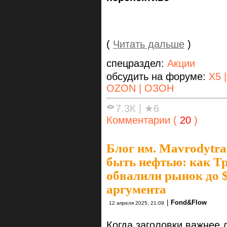
(
Читать дальше
)
спецраздел:
Акции
обсудить на форуме:
X5 
OZON | ОЗОН
7.3К
|
★6
Комментарии (
20
)
Блог им. Mavrodytra
быть нефтью: как Т
обвалили рынок до $
аргумента
|
Fond&Flow
12 апреля 2025, 21:09
Когда заголовки важнее 