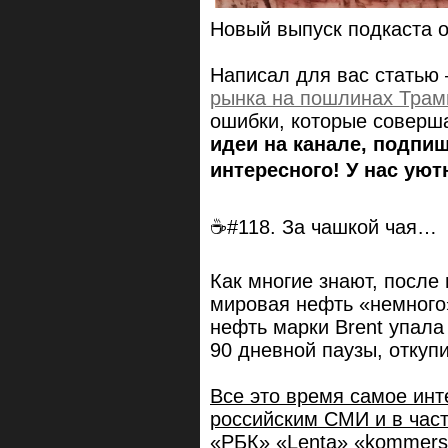
Новый выпуск подкаста 
Написал для вас статью 
рынка на пошлинах Трам
ошибки, которые соверша
идеи на канале, подпи
интересного! У нас уют
☕#118. За чашкой чая…
Как многие знают, посл
мировая нефть «немного
нефть марки Brent упала
90 дневной паузы, откуп
Все это время самое ин
российским СМИ и в час
«РБК» «Lenta» «kommersa