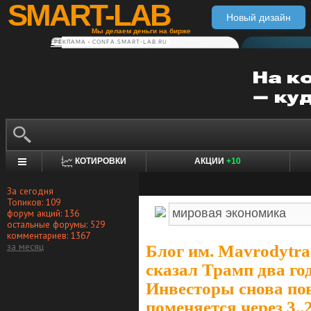
SMART-LAB
Новый дизайн
Мы делаем деньги на бирже
РЕКЛАМА • CONFA.SMART-LAB.RU
КОТИРОВКИ
АКЦИИ
+10
За сегодня
Топиков: 109
форум акций: 136
остальные форумы: 529
комментариев: 1367
за месяц
Блог им. Mavrodytra
сказал Трамп два год
Инвесторы снова по
поменяется через 3..2