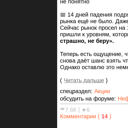
не понятно
📅 14 дней падения подря
рынка ещё не было. Даже
Сейчас рынок просел на
пришли к уровням, котор
страшно, не беру».
Теперь есть ощущение, 
снова даёт шанс взять ч
Однако оставлю это нем
(
Читать дальше
)
спецраздел:
Акции
обсудить на форуме:
Неф
7.6К
|
★6
Комментарии (
14
)