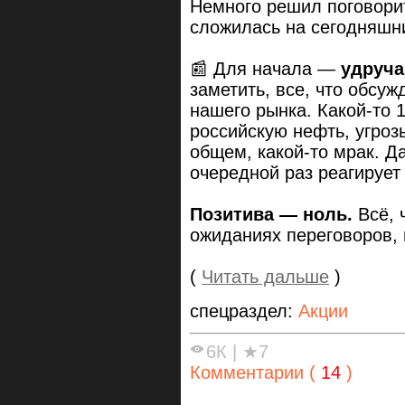
Немного решил поговорит
сложилась на сегодняшн
📰 Для начала —
удруча
заметить, все, что обсуж
нашего рынка. Какой-то 
российскую нефть, угро
общем, какой-то мрак. Да
очередной раз реагирует
Позитива — ноль.
Всё, 
ожиданиях переговоров, 
(
Читать дальше
)
спецраздел:
Акции
6К
|
★7
Комментарии (
14
)