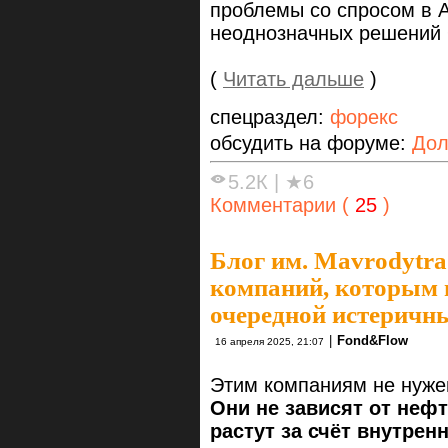
проблемы со спросом в А
неоднозначных решений
(
Читать дальше
)
спецраздел:
форекс
обсудить на форуме:
Дол
5.2К
|
★6
Комментарии (
25
)
Блог им. Mavrodytra
компаний, которым 
очередной истеричн
|
Fond&Flow
16 апреля 2025, 21:07
Этим компаниям не нужен
Они не зависят от нефт
растут за счёт внутрен