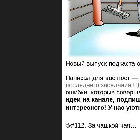
Новый выпуск подкаста 
Написал для вас пост — 
последнего заседания Ц
ошибки, которые соверша
идеи на канале, подпи
интересного! У нас уют
☕#112. За чашкой чая…