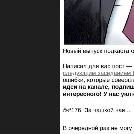
Новый выпуск подкаста о
Написал для вас пост — 
следующим заседанием
ошибки, которые соверша
идеи на канале, подпи
интересного! У нас ую
☕#176. За чашкой чая...
В очередной раз не могу