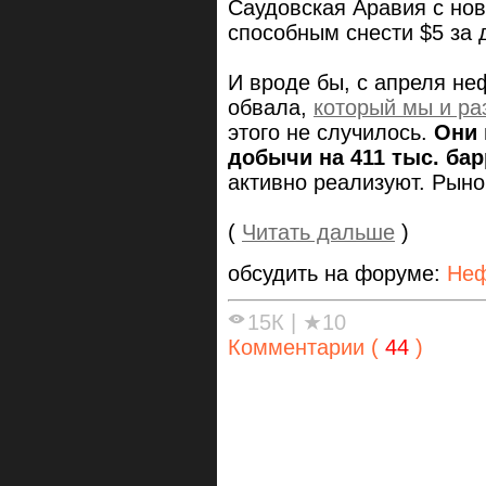
Саудовская Аравия с нов
способным снести $5 за 
И вроде бы, с апреля не
обвала,
который мы и ра
этого не случилось.
Они 
добычи на 411 тыс. бар
активно реализуют. Рын
(
Читать дальше
)
обсудить на форуме:
Неф
15К
|
★10
Комментарии (
44
)