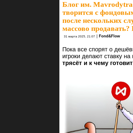
Блог им. Mavrodytra
творится с фондовы
после нескольких сл
массово продавать? 
|
Fond&Flow
31 марта 2025, 21:07
Пока все спорят о дешёв
игроки делают ставку на
трясёт и к чему готови