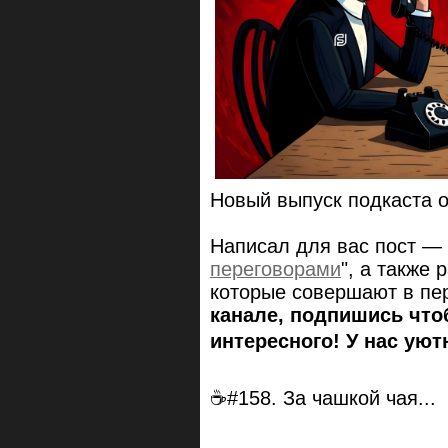
Новый выпуск подкаста 
Написал для вас пост — 
переговорами
", а также
которые совершают в пер
канале, подпишись что
интересного! У нас уют
☕#158. За чашкой чая...