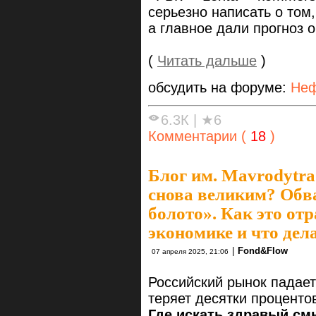
серьезно написать о том,
а главное дали прогноз о
(
Читать дальше
)
обсудить на форуме:
Неф
6.3К
|
★6
Комментарии (
18
)
Блог им. Mavrodytra
снова великим? Обв
болото». Как это от
экономике и что дел
|
Fond&Flow
07 апреля 2025, 21:06
Российский рынок падает
теряет десятки проценто
Где искать здравый см