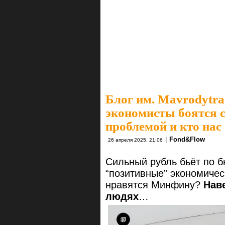
Блог им. Mavrodytra
экономисты боятся с
проблемой и кто нас
|
Fond&Flow
26 апреля 2025, 21:06
Сильный рубль бьёт по б
“позитивные” экономичес
нравятся Минфину?
Нав
людях
…