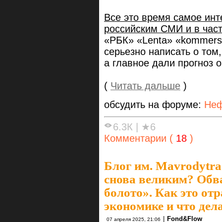
Все это время самое ин
российским СМИ и в час
«РБК» «Lenta» «kommersa
серьезно написать о том,
а главное дали прогноз о
(
Читать дальше
)
обсудить на форуме:
Неф
6.3К
|
★6
Комментарии (
18
)
Блог им. Mavrodytra
снова великим? Обв
болото». Как это от
экономике и что дел
|
Fond&Flow
07 апреля 2025, 21:06