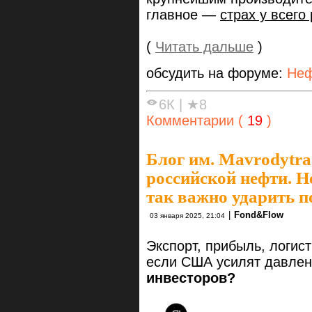
главное —
страх у всего
(
Читать дальше
)
обсудить на форуме:
Неф
6К
|
★8
Комментарии (
19
)
Блог им. Mavrodytra
российской нефти. Не
так важно ударить 
|
Fond&Flow
03 января 2025, 21:04
Экспорт, прибыль, логис
если США усилят давле
инвесторов?