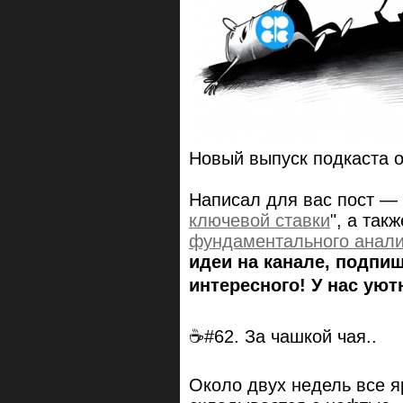
Новый выпуск подкаста 
Написал для вас пост — 
ключевой ставки
", а так
фундаментального анализ
идеи на канале, подпи
интересного! У нас уют
☕#62. За чашкой чая..
Около двух недель все я