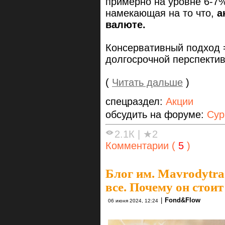
примерно на уровне 6-7
намекающая на то что,
а
валюте.
Консервативный подход 
долгосрочной перспекти
(
Читать дальше
)
спецраздел:
Акции
обсудить на форуме:
Сур
2.1К
|
★2
Комментарии (
5
)
Блог им. Mavrodytra
все. Почему он стоит
|
Fond&Flow
06 июня 2024, 12:24