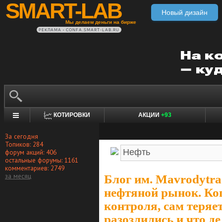
SMART-LAB
Новый дизайн
Мы делаем деньги на бирже
РЕКЛАМА • CONFA.SMART-LAB.RU
КОТИРОВКИ
АКЦИИ
+93
За сегодня
Топиков: 284
форум акций: 406
остальные форумы: 1161
комментариев: 2749
за месяц
Блог им. Mavrodytra
нефтяной рынок. Ког
контроля, сам теряе
разозлились и что д