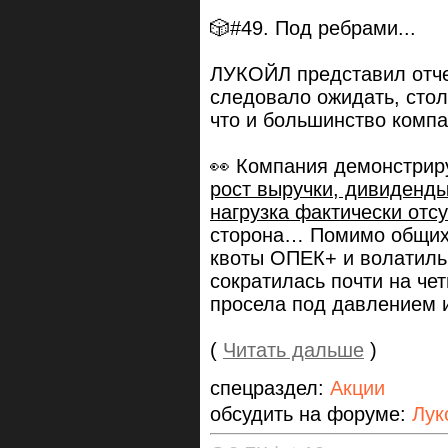
🎲#49. Под ребрами...
ЛУКОЙЛ представил отчет
следовало ожидать, сто
что и большинство компа
👀 Компания демонстриру
рост выручки, дивиденды
нагрузка фактически отсу
сторона… Помимо общих 
квоты ОПЕК+ и волатильн
сократилась почти на чет
просела под давлением и
(
Читать дальше
)
спецраздел:
Акции
обсудить на форуме:
Лук