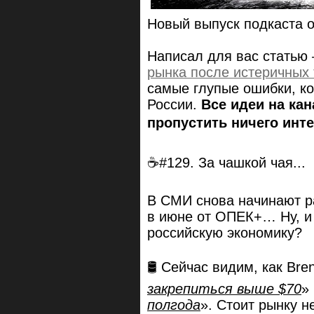
Новый выпуск подкаста 
Написал для вас статью 
рынка после истеричных
самые глупые ошибки, к
России.
Все идеи на ка
пропустить ничего инте
☕#129. За чашкой чая...
В СМИ снова начинают р
в июне от ОПЕК+… Ну, и 
российскую экономику?
🛢️ Сейчас видим, как Bre
закрепиться выше $70
» 
полгода
». Стоит рынку н