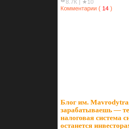
8.7К
|
★10
Комментарии (
14
)
Блог им. Mavrodytra
зарабатываешь — те
налоговая система с
останется инвестора