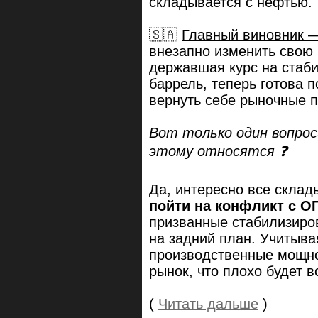
складывается с нефтью.
🇸🇦
Главный виновник —
внезапно изменить свою
державшая курс на стаби
баррель, теперь готова 
вернуть себе рыночные п
Вот только один вопрос
этому относятся ❓
Да, интересно все склад
пойти на конфликт с О
призванные стабилизиров
на задний план. Учитыва
производственные мощно
рынок, что плохо будет 
(
Читать дальше
)