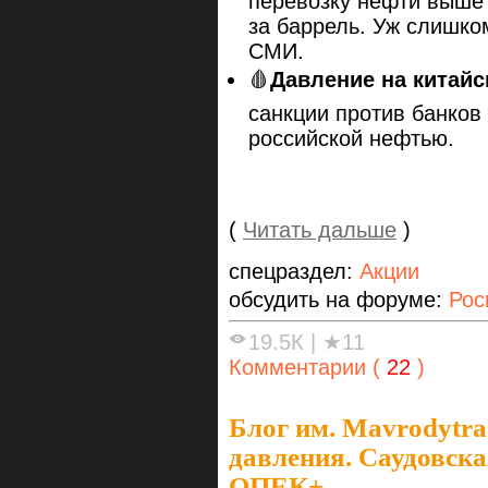
перевозку нефти выше 
за баррель. Уж слишком
СМИ.
🩸
Давление на китайс
санкции против банков
российской нефтью.
(
Читать дальше
)
спецраздел:
Акции
обсудить на форуме:
Рос
19.5К
|
★11
Комментарии (
22
)
Блог им. Mavrodytra
давления. Саудовск
ОПЕК+