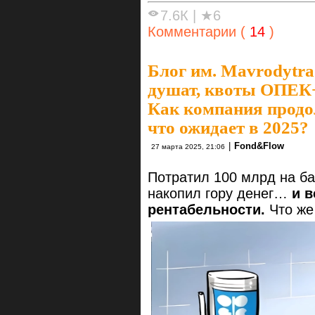
7.6К
|
★6
Комментарии (
14
)
Блог им. Mavrodytra
душат, квоты ОПЕК+
Как компания продо
что ожидает в 2025?
|
Fond&Flow
27 марта 2025, 21:06
Потратил 100 млрд на б
накопил гору денег…
и 
рентабельности.
Что же