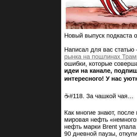
Новый выпуск подкаста 
Написал для вас статью 
рынка на пошлинах Трам
ошибки, которые соверша
идеи на канале, подпи
интересного! У нас уют
☕#118. За чашкой чая…
Как многие знают, посл
мировая нефть «немного
нефть марки Brent упала
90 дневной паузы, откуп