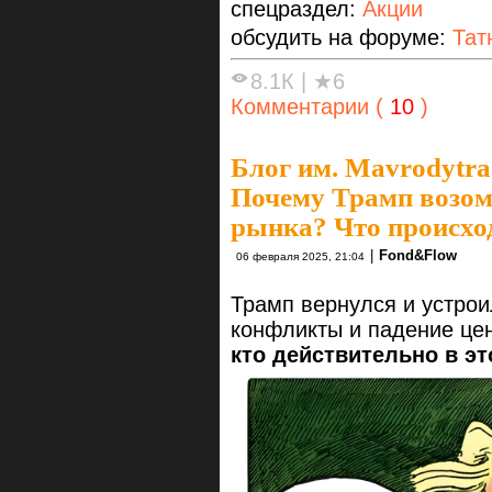
спецраздел:
Акции
обсудить на форуме:
Тат
8.1К
|
★6
Комментарии (
10
)
Блог им. Mavrodytra
Почему Трамп возом
рынка? Что происхо
|
Fond&Flow
06 февраля 2025, 21:04
Трамп вернулся и устрои
конфликты и падение це
кто действительно в э