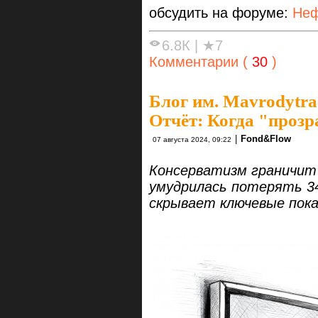
обсудить на форуме:
Неф
6.8К
|
★7
Комментарии (
30
)
Блог им. Mavrodytra
Отчёт: Когда "прозр
|
Fond&Flow
07 августа 2024, 09:22
Консерватизм граничит 
умудрилась потерять 34
скрывает ключевые пок