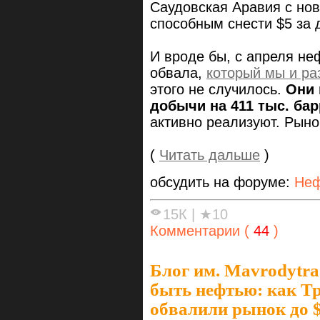
Саудовская Аравия с нов
способным снести $5 за 
И вроде бы, с апреля не
обвала,
который мы и ра
этого не случилось.
Они 
добычи на 411 тыс. бар
активно реализуют. Рын
(
Читать дальше
)
обсудить на форуме:
Неф
15К
|
★10
Комментарии (
44
)
Блог им. Mavrodytra
быть нефтью: как Т
обвалили рынок до $