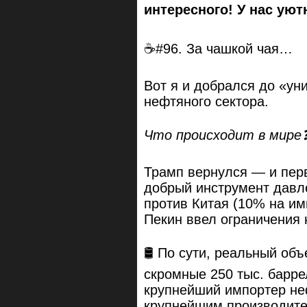
интересного! У нас уют
☕#96. За чашкой чая…
Вот я и добрался до «ун
нефтяного сектора.
Что происходит в мире
Трамп вернулся — и пер
добрый инструмент давл
против Китая (10% на им
Пекин ввел ограничения 
🛢️ По сути, реальный о
скромные 250 тыс. баррел
крупнейший импортер неф
крупнейшим производите