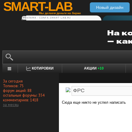
SMART-LAB
Новый дизайн
Мы делаем деньги на бирже
РЕКЛАМА • CONFA.SMART-LAB.RU
КОТИРОВКИ
АКЦИИ
+10
За сегодня
Топиков: 75
форум акций: 88
остальные форумы: 354
комментариев: 1418
Сюда еще никто не успел написать
за месяц