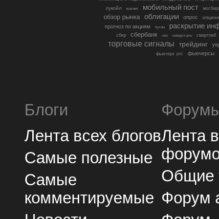
мобильный пост
лукойл
мосбир
магнит
облигации
обзор рынка
опрос
опцио
раскрытие ин
прогноз по акциям
путин
сбербанк
сбер
северсталь
смартлаб
сво
торговые сигналы
трейдинг
ук
фьючерсы
фьючерс ртс
Блоги
Форум
Лента всех блогов
Лента 
форум
Самые полезные
Общие
Самые
комментируемые
Форум 