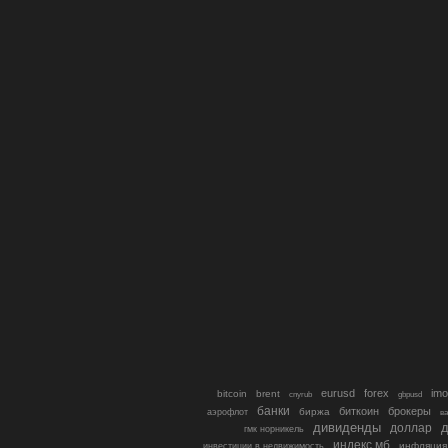
eurusd
forex
imo
bitcoin
brent
cnyrub
gbpusd
банки
биткоин
брокеры
биржа
аэрофлот
в
дивиденды
доллар
д
гмк норникель
индекс мб
инфляция
инвестиции в недвижимость