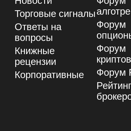
Новости
Форум
алготре
Торговые сигналы
Форум
Ответы на
опцион
вопросы
Форум
Книжные
крипто
рецензии
Форум 
Корпоративные
Рейтин
брокер