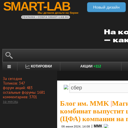
SMART-LAB
Новый дизайн
Мы делаем деньги на бирже
РЕКЛАМА • CONFA.SMART-LAB.RU
КОТИРОВКИ
АКЦИИ
+112
За сегодня
Топиков: 347
форум акций: 483
остальные форумы: 1681
комментариев: 3701
за месяц
Блог им. MMK
|
Магн
комбинат выпустит
(ЦФА) компании на 
|
ММК
06 июня 2024, 14:08