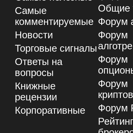
Общие
Самые
комментируемые
Форум 
Новости
Форум
алготре
Торговые сигналы
Форум
Ответы на
опцион
вопросы
Форум
Книжные
крипто
рецензии
Форум 
Корпоративные
Рейтин
брокер