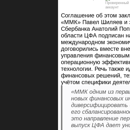
Соглашение об этом зак
«ММК» Павел Шиляев и з
Сбербанка Анатолий Попо
области ЦФА подписан н
международном экономи
договорились вместе вн
управления финансовыми
операционную эффективн
технологии. Речь также 
финансовых решений, те
учётом специфики деят
«ММК одним из перв
новых финансовых и
диверсифицировать 
его сбалансированн
это направление пер
выпуск ЦФА дает ун