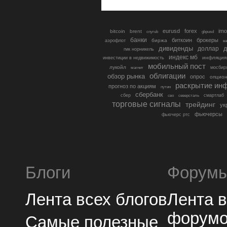
eurusd
forex
imo
bitcoin
brent
cnyrub
gbpusd
банки
биткоин
брокеры
биржа
аэрофлот
в
дивиденды
доллар
д
гмк норникель
индекс мб
инфляция
инвестиции в недвижимость
мобильный пост
лукойл
мосбир
магнит
облигации
обзор рынка
опрос
опцио
раскрытие ин
прогноз по акциям
путин
сбербанк
сбер
северсталь
смартлаб
сво
торговые сигналы
трейдинг
ук
фьючерсы
фьючерс ртс
Блоги
Форум
Лента всех блогов
Лента 
форум
Самые полезные