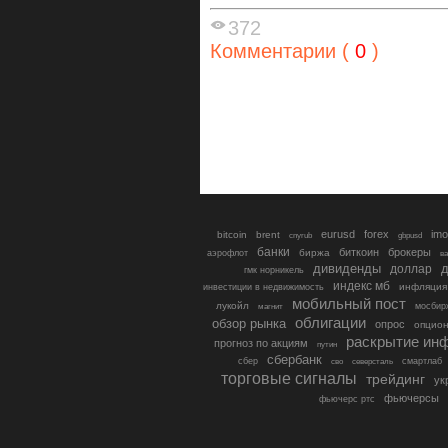
372
Комментарии (
0
)
eurusd
forex
imo
bitcoin
brent
cnyrub
gbpusd
банки
биткоин
брокеры
биржа
аэрофлот
в
дивиденды
доллар
д
гмк норникель
индекс мб
инфляция
инвестиции в недвижимость
мобильный пост
лукойл
мосбир
магнит
облигации
обзор рынка
опрос
опцио
раскрытие ин
прогноз по акциям
путин
сбербанк
сбер
северсталь
смартлаб
сво
торговые сигналы
трейдинг
ук
фьючерсы
фьючерс ртс