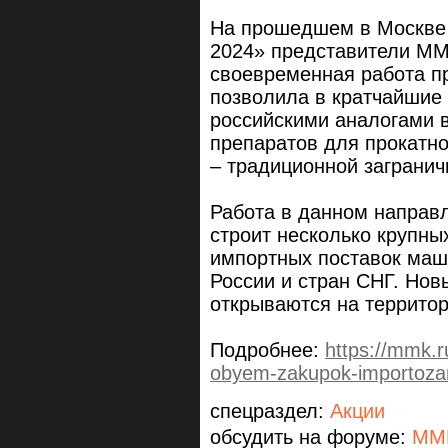
На прошедшем в Москве
2024» представители ММК
своевременная работа п
позволила в кратчайшие
российскими аналогами 
препаратов для прокатно
– традиционной заграни
Работа в данном направ
строит несколько крупн
импортных поставок маш
России и стран СНГ. Н
открываются на террито
Подробнее:
https://mmk.r
obyem-zakupok-importoza
спецраздел:
Акции
обсудить на форуме:
ММ