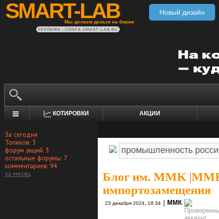
SMART-LAB
Новый дизайн
Мы делаем деньги на бирже
РЕКЛАМА • CONFA.SMART-LAB.RU
КОТИРОВКИ
АКЦИИ
За сегодня
Топиков: 3
форум акций: 3
остальные форумы: 7
комментариев: 94
за месяц
Блог им. MMK
|
ММК
импортозамещения
|
ММК
23 декабря 2024, 18:34