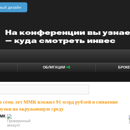
вый дизайн
ОБЛИГАЦИИ
+6
БРОК
а семь лет ММК вложил 91 млрд рублей в снижение
рузки на окружающую среду
МК