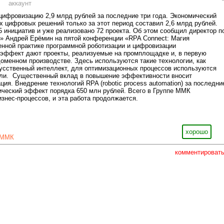
ифровизацию 2,9 млрд рублей за последние три года. Экономический
 цифровых решений только за этот период составил 2,6 млрд рублей.
5 инициатив и уже реализовано 72 проекта. Об этом сообщил директор п
 Андрей Ерёмин на пятой конференции «RPA Connect: Магия
нной практике программной роботизации и цифровизации
 эффект дают проекты, реализуемые на промплощадке и, в первую
доменном производстве. Здесь используются такие технологии, как
усственный интеллект, для оптимизационных процессов используются
ли. Существенный вклад в повышение эффективности вносит
ия. Внедрение технологий RPA (robotic process automation) за последни
ический эффект порядка 650 млн рублей. Всего в Группе ММК
изнес-процессов, и эта работа продолжается.
хорошо
ММК
комментироват