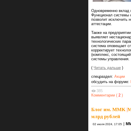
Одновременно вклад в
Функционал системы 
позволит исключить н
аттестации.
Также на предприятии
выявляет нестациона
технологических пара
система оповещает сп
корректирует техноло
(комплекс, состоящий
системы управления.
(
Читать дальше
)
спецраздел:
Акции
обсудить на форуме:
385
Комментарии (
2
)
Блог им. MMK
|
М
млрд рублей
|
М
02 июля 2024, 17:05