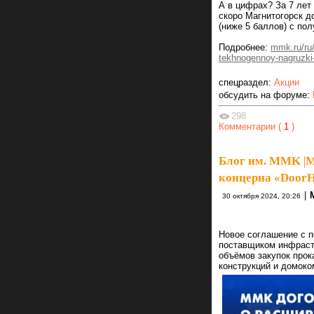
А в цифрах? За 7 ле
скоро Магнитогорск д
(ниже 5 баллов) с по
Подробнее:
mmk.ru/ru/
tekhnogennoy-nagruzki
спецраздел:
Акции
обсудить на форуме:
298
Комментарии (
1
)
Блог им. MMK
|
М
концерна «Door
|
30 октября 2024, 20:26
Новое соглашение с 
поставщиком инфраст
объёмов закупок про
конструкций и домоко