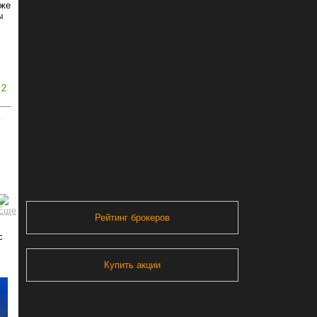
уже
ы
2
ь
Рейтинг брокеров
с
Купить акции