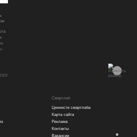
а
ром
юта
и
оз
ии
 тэги
Смартлаб
Ценности смартлаба
Карта сайта
из
Реклама
Контакты
Вакансии