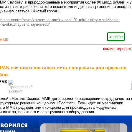
т ММК вложил в природоохранные мероприятия более 90 млрд рублей и 
остигнет исторически низкого показателя индекса загрязнения атмосфер
лучением статуса «Чистый город».
press-center/news/za-sem-let-mmk-vlozhil-91-mlrd-rubley-v-snizhenie-
-na-okruzhayushchuyu-sredu/
хорошо
ММК
комментироват
МК увеличит поставки металлопроката для проектов
Han»
ММК
полей «Металл-Экспо»: ММК договорился о расширении сотрудничества 
руктурных решений концерном «DoorHan». Речь идёт об увеличении
ката ММК предприятиями концерна для производства модульных
мплектов, воротного и перегрузочного оборудования.