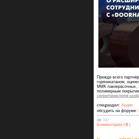
Прежде всего партнё
горячекатаном, оцинк
ММК лакокрасочных, 
полимерным покрытие
center/news/mmk-uvelic
спецраздел:
Акции
обсудить на форуме:
342
Комментарии (
0
)