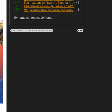
+46
Где находится Грузия : Европа или Азия
45
+40
Кто сейчас самый дешевый сбыт? Сводный пост по сбытовым компаниям по отчетам РСБУ за Q2 26г.
8
+39
1
🏗Лучшие строительные облигации первого эшелона
Лучшие записи за 24 часа
РЕКЛАМА • CONFA.SMART-LAB.RU