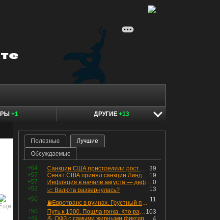
ЕРЫ
+1
ДРУГИЕ
+13
Полезные
Лучшие
Обсуждаемые
+64
Санкции США пристрелили рост акций в России
39
+57
Сенат США принял санкции Линдси Грэма против России
19
+57
Инфляция в начале августа — дефляция из-за топлива и плодоовощной корзины, но услуги продолжают дорожать, а рубль начал ослабевать.
0
+52
13
📈 Валюта развернулась?
+50
11
⛽️Евротранс в руинах. Грустный пост😶😞 Что изменилось в облигациях?
+50
Путь к 1500. Пошла гонка. Кто раньше продаст.
103
+46
💪 ОФЗ с самыми жирными фиксированными купонами
4