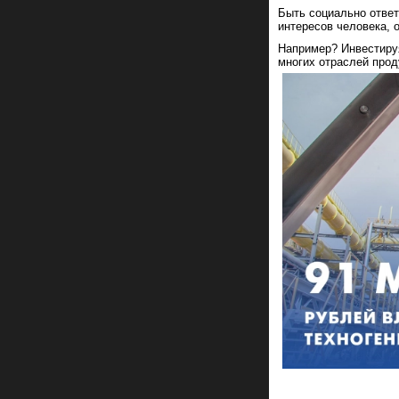
Быть социально ответ
интересов человека, 
Например? Инвестиру
многих отраслей прод