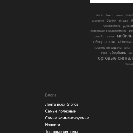
euru
bitcoin
brent
cnyrub
банки
б
биржа
аэрофлот
диви
гмк норникель
ин
инвестиции в недвижимость
мобиль
лукойл
магнит
облига
обзор рынка
прогноз по акциям
путин
сбербанк
сбер
сво
торговые сигна
фьюче
Блоги
Лента всех блогов
Самые полезные
Самые комментируемые
Новости
Торговые сигналы