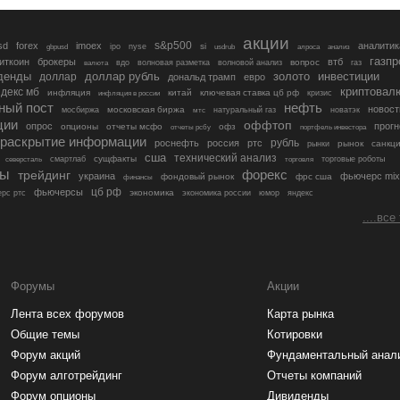
акции
s&p500
sd
forex
imoex
аналитик
si
gbpusd
ipo
nyse
usdrub
алроса
анализ
газп
иткоин
брокеры
втб
вопрос
валюта
вдо
волновая разметка
волновой анализ
газ
денды
золото
инвестиции
доллар
доллар рубль
дональд трамп
евро
криптовал
декс мб
инфляция
китай
ключевая ставка цб рф
кризис
инфляция в россии
ный пост
нефть
новост
московская биржа
мосбиржа
мтс
натуральный газ
новатэк
ции
оффтоп
опрос
прогн
опционы
отчеты мсфо
офз
портфель инвестора
отчеты рсбу
раскрытие информации
рубль
роснефть
россия
ртс
рынок
санкц
рынки
сша
технический анализ
сущфакты
торговые роботы
северсталь
смартлаб
торговля
лы
трейдинг
форекс
украина
фьючерс mix
фондовый рынок
фрс сша
финансы
цб рф
фьючерсы
экономика
рс ртс
экономика россии
юмор
яндекс
....все
Форумы
Акции
Лента всех форумов
Карта рынка
Общие темы
Котировки
Форум акций
Фундаментальный анал
Форум алготрейдинг
Отчеты компаний
Форум опционы
Дивиденды