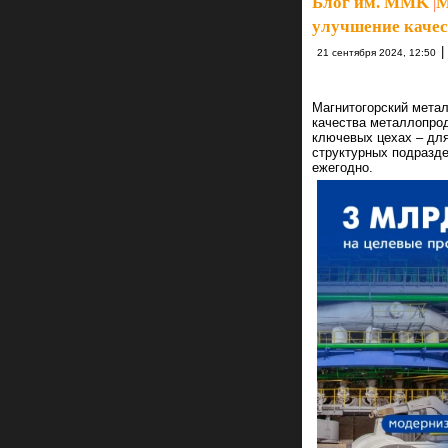
Блог им. MMK
|
М
улучшение качес
|
21 сентября 2024, 12:50
Магнитогорский мета
качества металлопрод
ключевых цехах – для
структурных подразде
ежегодно.