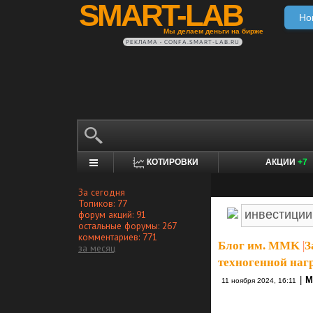
SMART-LAB
Но
Мы делаем деньги на бирже
РЕКЛАМА • CONFA.SMART-LAB.RU
КОТИРОВКИ
АКЦИИ
+7
За сегодня
Топиков: 77
форум акций: 91
остальные форумы: 267
комментариев: 771
Блог им. MMK
|
З
за месяц
техногенной наг
|
М
11 ноября 2024, 16:11