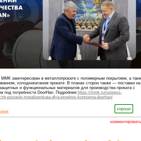
р ММК заинтересован в металлопрокате с полимерным покрытием, а так
ованном, холоднокатаном прокате. В планах сторон также — поставки на
защитных и функциональных материалов для производства проката с
м под потребности DoorHan. Подробнее:
https://mmk.ru/ru/press-
hit-postavki-metalloprokata-dlya-proektov-kontserna-doorhan/
хорошо
ММК
комментироват