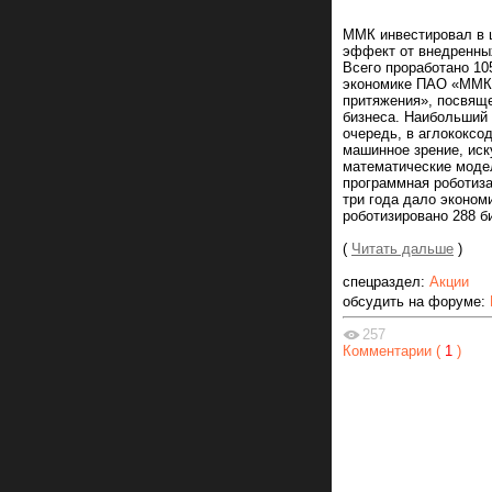
ММК инвестировал в ц
эффект от внедренных
Всего проработано 10
экономике ПАО «ММК»
притяжения», посвяще
бизнеса. Наибольший
очередь, в аглококсо
машинное зрение, иск
математические моде
программная роботизац
три года дало эконом
роботизировано 288 б
(
Читать дальше
)
спецраздел:
Акции
обсудить на форуме:
257
Комментарии (
1
)