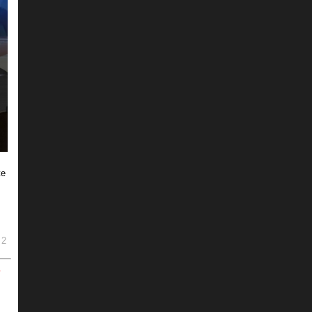
же
2
ь