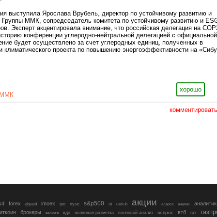
ия выступила Ярослава Врубель, директор по устойчивому развитию и
и Группы ММК, сопредседатель комитета по устойчивому развитию и ES
в. Эксперт акцентировала внимание, что российская делегация на COP
историю конференции углеродно-нейтральной делегацией с официальной
ние будет осуществлено за счет углеродных единиц, полученных в
и климатического проекта по повышению энергоэффективности на «Сибу
хорошо
ММК
комментироват
акции
s&p500
sd
forex
imoex
аналитик
si
gbpusd
ipo
nyse
usdrub
алроса
анализ
газп
иткоин
брокеры
втб
вопрос
валюта
вдо
волновая разметка
волновой анализ
газ