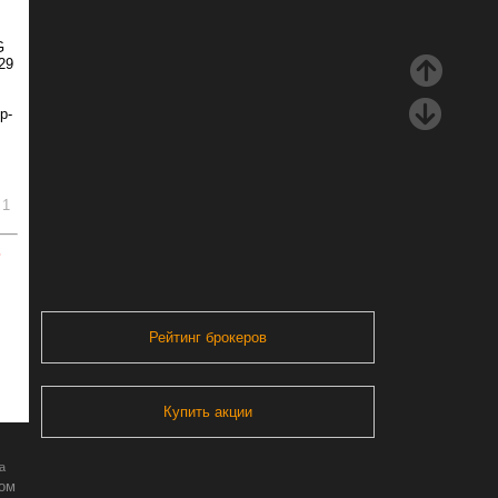
G
29
р-
1
ь
Рейтинг брокеров
Купить акции
а
ром