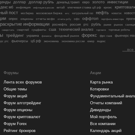
денды
золото
инвестиции
доллар
доллар рубль
дональд трамп
евро
криптовал
декс мб
инфляция
китай
ключевая ставка цб рф
кризис
инфляция в россии
ный пост
нефть
новост
московская биржа
мосбиржа
мтс
натуральный газ
новатэк
ции
оффтоп
опрос
прогн
опционы
отчеты мсфо
офз
портфель инвестора
отчеты рсбу
раскрытие информации
рубль
роснефть
россия
ртс
рынок
санкц
рынки
сша
технический анализ
сущфакты
торговые роботы
северсталь
смартлаб
торговля
лы
трейдинг
форекс
украина
фьючерс mix
фондовый рынок
фрс сша
финансы
цб рф
фьючерсы
экономика
рс ртс
экономика россии
юмор
яндекс
....все
Форумы
Акции
Лента всех форумов
Карта рынка
Общие темы
Котировки
Форум акций
Фундаментальный анал
Форум алготрейдинг
Отчеты компаний
Форум опционы
Дивиденды
Форум криптовалют
Мой портфель
Форум Forex
Все компании
Рейтинг брокеров
Календарь акций