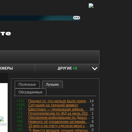
ОКЕРЫ
ДРУГИЕ
+3
Полезные
Лучшие
Обсуждаемые
+112
Продал то, что нельзя было покупать. Изменения в портфеле
14
+100
Ситуация на текущий момент
3
+75
Евротранс — гениальная афера. Собрал с инвесторов денег, выплатил дивидендов больше текущей капитализации и ушёл в дефолт
28
+71
Грузоперевозки по ЖД за июль 2026 г. — четвёртый месяц подряд роста, чёрные металлы на уровне прошлого года, а каменный уголь в плюсе.
1
+57
Обновляем информацию по Диасофту: дивиденды и выкуп
2
+56
Немного об управлении активами. Для заинтересованных
6
+52
10 млн р на счету сделали меня счастливым? Ожидание vs Реальность!
26
+51
0
👌 Вместо вкладов: лучшие облигации — только супер надёжные