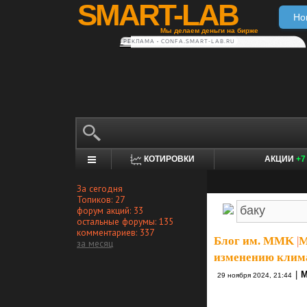
SMART-LAB
Но
Мы делаем деньги на бирже
РЕКЛАМА • CONFA.SMART-LAB.RU
КОТИРОВКИ
АКЦИИ
+7
За сегодня
Топиков: 27
форум акций: 33
остальные форумы: 135
комментариев: 337
Блог им. MMK
|
М
за месяц
изменению клим
|
29 ноября 2024, 21:44