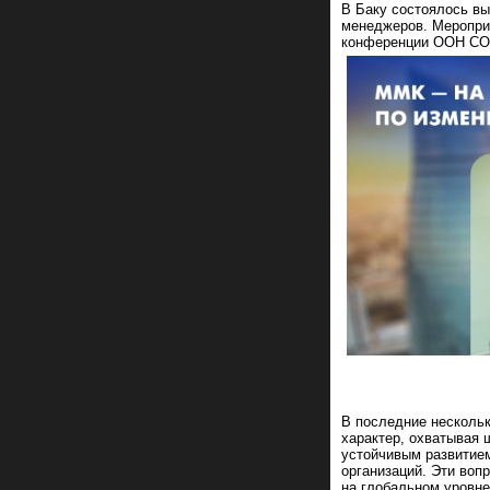
В Баку состоялось в
менеджеров. Меропри
конференции ООН CO
В последние нескольк
характер, охватывая 
устойчивым развитием
организаций. Эти вопр
на глобальном уровне