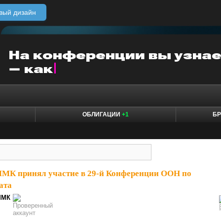
вый дизайн
ОБЛИГАЦИИ
+1
БР
МК принял участие в 29-й Конференции ООН по
ата
ММК