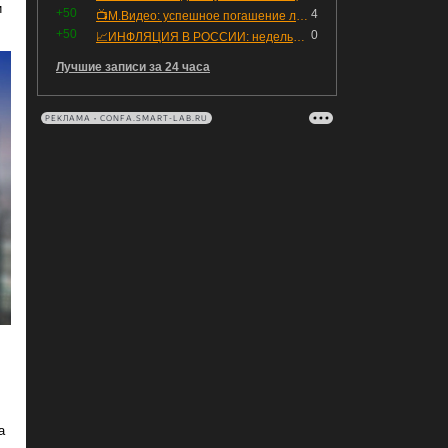
и
+50
4
📺М.Видео: успешное погашение любимого флоатера
+50
0
📈ИНФЛЯЦИЯ В РОССИИ: недельная дефляция, но в годовом выражении рост 😢
Лучшие записи за 24 часа
РЕКЛАМА • CONFA.SMART-LAB.RU
а