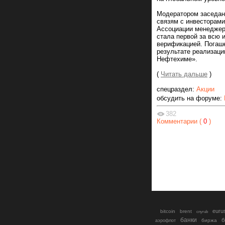
Модератором заседан
связям с инвесторам
Ассоциации менеджеро
стала первой за всю 
верификацией. Погаше
результате реализаци
Нефтехиме».
(
Читать дальше
)
спецраздел:
Акции
обсудить на форуме:
382
Комментарии (
0
)
euru
bitcoin
brent
cnyrub
банки
б
биржа
аэрофлот