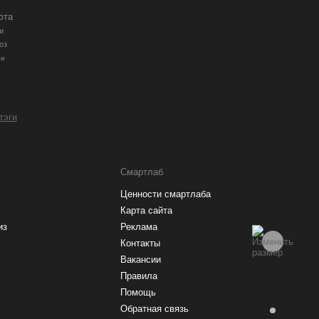
юта
и
оз
ии
 тэги
Смартлаб
Ценности смартлаба
Карта сайта
из
Реклама
Контакты
Вакансии
Правила
Помощь
Обратная связь