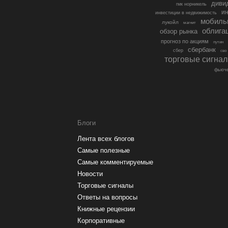
диви
гмк норникель
ин
инвестиции в недвижимость
мобиль
лукойл
магнит
облига
обзор рынка
прогноз по акциям
путин
сбербанк
сбер
сво
торговые сигна
фьюче
Блоги
Лента всех блогов
Самые полезные
Самые комментируемые
Новости
Торговые сигналы
Ответы на вопросы
Книжные рецензии
Корпоративные