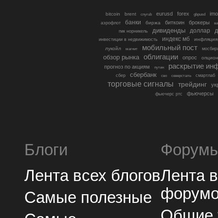
eurusd
forex
imo
bitcoin
brent
cnyrub
gbpusd
банки
биткоин
брокеры
биржа
аэрофлот
в
дивиденды
доллар
д
гмк норникель
индекс мб
инфляция
инвестиции в недвижимость
мобильный пост
лукойл
мосбир
магнит
облигации
обзор рынка
опрос
опцио
раскрытие ин
прогноз по акциям
путин
сбербанк
сбер
северсталь
смартлаб
сво
торговые сигналы
трейдинг
ук
фьючерсы
фьючерс ртс
Блоги
Форум
Лента всех блогов
Лента 
форум
Самые полезные
Общие