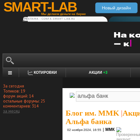
SMART-LAB
Новый дизайн
Мы делаем деньги на бирже
РЕКЛАМА • CONFA.SMART-LAB.RU
КОТИРОВКИ
АКЦИИ
+3
За сегодня
Топиков: 19
форум акций: 14
остальные форумы: 25
комментариев: 314
за месяц
Блог им. MMK
|
Акци
Альфа банка
|
ММК
02 ноября 2024, 16:55