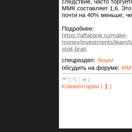
следствие, часто торгуе
ММК составляет 1,6. Это
почти на 40% меньше, че
Подробнее:
https://alfabank.ru/make-
money/investments/learn/t/
stoit-brat/
спецраздел:
Акции
обсудить на форуме:
ММ
375
|
★1
Комментарии (
1
)