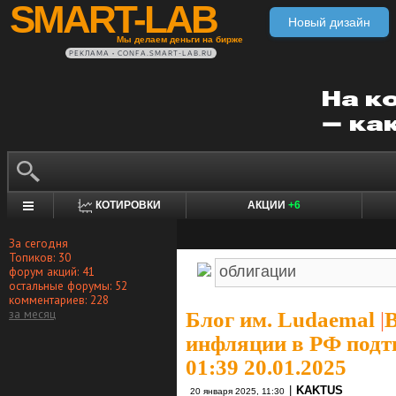
SMART-LAB
Новый дизайн
Мы делаем деньги на бирже
РЕКЛАМА • CONFA.SMART-LAB.RU
КОТИРОВКИ
АКЦИИ
+6
За сегодня
Топиков: 30
форум акций: 41
остальные форумы: 52
комментариев: 228
за месяц
Блог им. Ludaemal
|
B
инфляции в РФ подт
01:39 20.01.2025
|
KAKTUS
20 января 2025, 11:30