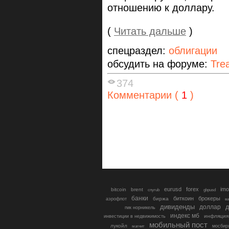
отношению к доллару.
(
Читать дальше
)
спецраздел:
облигации
обсудить на форуме:
Tre
374
Комментарии (
1
)
eurusd
forex
imo
bitcoin
brent
cnyrub
gbpusd
банки
биткоин
брокеры
биржа
аэрофлот
в
дивиденды
доллар
д
гмк норникель
индекс мб
инфляция
инвестиции в недвижимость
мобильный пост
лукойл
мосбир
магнит