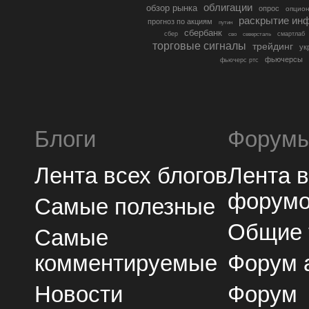
облигации
обзор рынка
опрос
опцио
раскрытие ин
прогноз по акциям
путин
сбербанк
сбер
северсталь
смартлаб
сво
торговые сигналы
трейдинг
ук
фьючерсы
фьючерс ртс
Блоги
Форум
Лента всех блогов
Лента 
форум
Самые полезные
Общие
Самые
комментируемые
Форум 
Новости
Форум