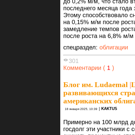
до 0,2% м/м, что стало 
последнего месяца года 
Этому способствовало сн
на 0,15% м/м после роста
замедление темпов роста
после роста на 6,8% м/м
спецраздел:
облигации
301
Комментарии (
1
)
Блог им. Ludaemal
|
развивающихся стра
американских облиг
|
KAKTUS
18 января 2025, 10:39
Примерно на 100 млрд д
госдолг эти участники с