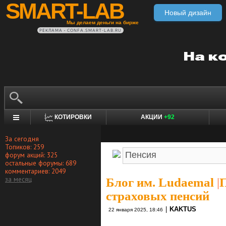
SMART-LAB
Новый дизайн
Мы делаем деньги на бирже
РЕКЛАМА • CONFA.SMART-LAB.RU
КОТИРОВКИ
АКЦИИ
+92
За сегодня
Топиков: 259
форум акций: 325
остальные форумы: 689
комментариев: 2049
за месяц
Блог им. Ludaemal
|
П
страховых пенсий
|
KAKTUS
22 января 2025, 18:46