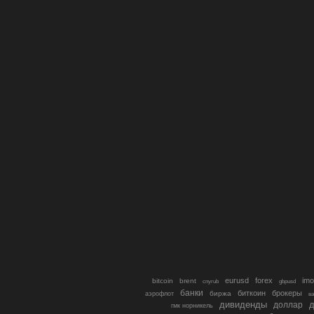
eurusd
forex
imo
bitcoin
brent
cnyrub
gbpusd
банки
биткоин
брокеры
биржа
аэрофлот
в
дивиденды
доллар
д
гмк норникель