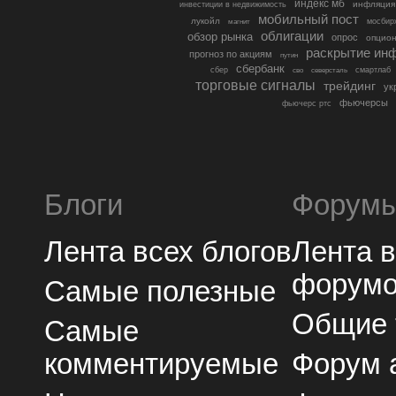
индекс мб
инфляция
инвестиции в недвижимость
мобильный пост
лукойл
мосбир
магнит
облигации
обзор рынка
опрос
опцио
раскрытие ин
прогноз по акциям
путин
сбербанк
сбер
северсталь
смартлаб
сво
торговые сигналы
трейдинг
ук
фьючерсы
фьючерс ртс
Блоги
Форум
Лента всех блогов
Лента 
форум
Самые полезные
Общие
Самые
комментируемые
Форум 