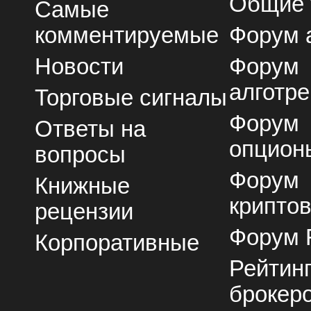
Общие
Самые
комментируемые
Форум 
Новости
Форум
алготре
Торговые сигналы
Форум
Ответы на
опцион
вопросы
Форум
Книжные
крипто
рецензии
Форум 
Корпоративные
Рейтин
брокер