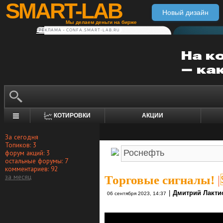
SMART-LAB
Новый дизайн
Мы делаем деньги на бирже
РЕКЛАМА • CONFA.SMART-LAB.RU
КОТИРОВКИ
АКЦИИ
За сегодня
Топиков: 3
форум акций: 3
остальные форумы: 7
комментариев: 92
за месяц
Торговые сигналы!
|
|
Дмитрий Лакти
06 сентября 2023, 14:37