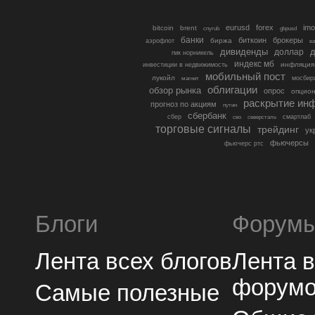
eurusd
forex
imo
bitcoin
brent
cnyrub
gbpusd
банки
биткоин
брокеры
биржа
аэрофлот
в
дивиденды
доллар
д
гмк норникель
индекс мб
инфляция
инвестиции в недвижимость
мобильный пост
лукойл
мосбир
магнит
облигации
обзор рынка
опрос
опцио
раскрытие ин
прогноз по акциям
путин
сбербанк
сбер
северсталь
смартлаб
сво
торговые сигналы
трейдинг
ук
фьючерсы
фьючерс ртс
Блоги
Форум
Лента всех блогов
Лента 
форум
Самые полезные