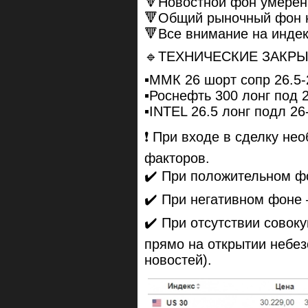
🔻Новостной фон умерен
🔻Общий рыночный фон 
🔻Все внимание на индек
🔹ТЕХНИЧЕСКИЕ ЗАКР
▪️ММК 26 шорт сопр 26.5-
▪️Роснефть 300 лонг под 
▪️INTEL 26.5 лонг подл 26
❗️ При входе в сделку не
факторов.
✔️ При положительном ф
✔️ При негативном фоне
✔️ При отсутствии совок
прямо на открытии небез
новостей).