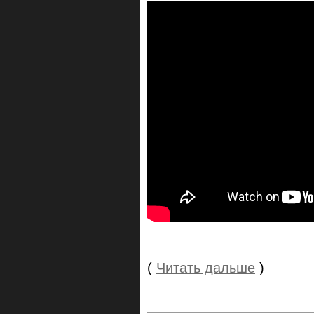
(
Читать дальше
)