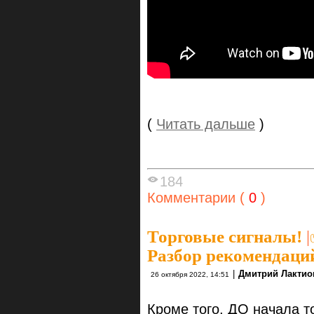
(
Читать дальше
)
184
Комментарии (
0
)
Торговые сигналы!
|
Разбор рекомендаций
|
Дмитрий Лактио
26 октября 2022, 14:51
Кроме того, ДО начала т