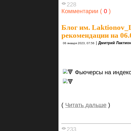
228
Комментарии (
0
)
Блог им. Laktionov_
рекомендации на 06.
|
Дмитрий Лактио
06 января 2023, 07:56
Фьючерсы на индекс
(
Читать дальше
)
233