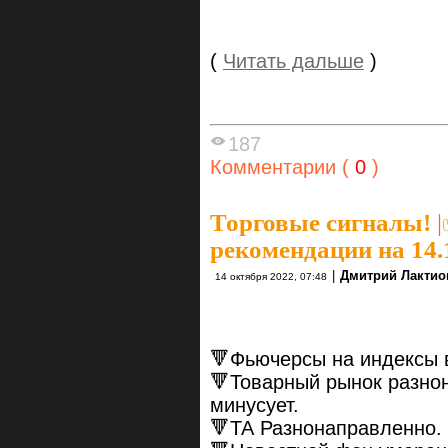
(
Читать дальше
)
187
Комментарии (
0
)
Торговые сигналы!
|
рекомендации на 14.
|
Дмитрий Лактио
14 октября 2022, 07:48
🔻Фьючерсы на индексы 
🔻Товарный рынок разнон
минусует.
🔻ТА Разнонаправленно.