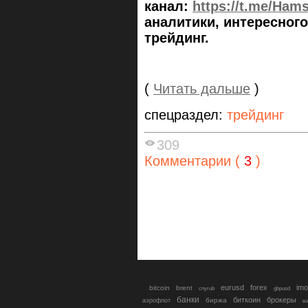
канал:
https://t.me/Ham
аналитики, интересног
трейдинг.
(
Читать дальше
)
спецраздел:
трейдинг
309
Комментарии (
3
)
eurusd
forex
imo
bitcoin
brent
cnyrub
gbpusd
банки
биткоин
брокеры
биржа
аэрофлот
в