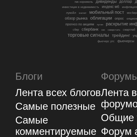
дивиденды
доллар
д
гмк норникель
индекс мб
инфляция
инвестиции в недвижимость
мобильный пост
лукойл
мосбир
магнит
облигации
обзор рынка
опрос
опцио
раскрытие ин
прогноз по акциям
путин
сбербанк
сбер
северсталь
смартлаб
сво
торговые сигналы
трейдинг
ук
фьючерсы
фьючерс ртс
Блоги
Форум
Лента всех блогов
Лента 
форум
Самые полезные
Общие
Самые
комментируемые
Форум 