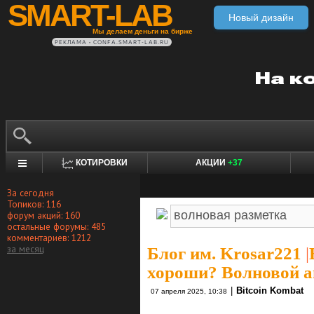
SMART-LAB
Новый дизайн
Мы делаем деньги на бирже
РЕКЛАМА • CONFA.SMART-LAB.RU
КОТИРОВКИ
АКЦИИ
+37
За сегодня
Топиков: 116
форум акций: 160
остальные форумы: 485
комментариев: 1212
за месяц
Блог им. Krosar221
|
хороши? Волновой а
|
Bitcoin Kombat
07 апреля 2025, 10:38