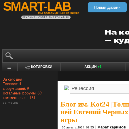
SMART-LAB
Новый дизайн
Мы делаем деньги на бирже
РЕКЛАМА • CONFA.SMART-LAB.RU
КОТИРОВКИ
АКЦИИ
+1
За сегодня
Топиков: 4
форум акций: 9
остальные форумы: 69
комментариев: 161
за месяц
Блог им. Kot24
|
Толп
ней Евгений Черных 
игры
|
марат каримов
06 августа 2024, 08:55