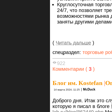
Круглосуточная торгов
24/7, что позволяет т
возможностями рынка д
заняты другими делами
(
Читать дальше
)
спецраздел:
торговые ро
922
Комментарии (
3
)
Блог им. Kostefan
|
О
|
McDuck
14 марта 2024, 11:25
Доброго дня. Итак это с
которую я писал в блоге
lab.ru/blog/862449.php
Мон