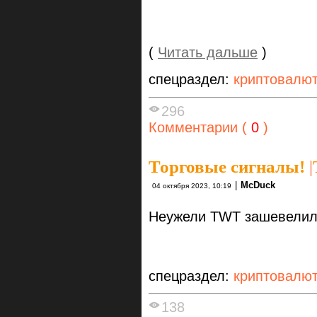
(
Читать дальше
)
спецраздел:
криптовалю
296
Комментарии (
0
)
Торговые сигналы!
|
|
McDuck
04 октября 2023, 10:19
Неужели TWT зашевелил
спецраздел:
криптовалю
138