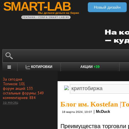
SMART-LAB
Новый дизайн
Мы делаем деньги на бирже
РЕКЛАМА • CONFA.SMART-LAB.RU
КОТИРОВКИ
АКЦИИ
+39
За сегодня
Топиков: 101
форум акций: 133
остальные форумы: 349
комментариев: 884
за месяц
Блог им. Kostefan
|
То
|
McDuck
18 марта 2024, 10:07
Преимущества торговли 