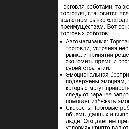
Торговля роботами, такж
торговля, становится вс
валютном рынке благода
преимуществам. Вот осн
торговых роботов:
Автоматизация: Торгов
торговли, устраняя не
рынка и принятии реше
экономить время и сос
своей стратегии.
Эмоциональная бесприс
подвержены эмоциям, т
которые могут привес
следуют заранее запр
помогает избежать эм
Скорость: Торговые ро
объемы данных и выпол
люди. Это дает им пр
условиях крипто валют