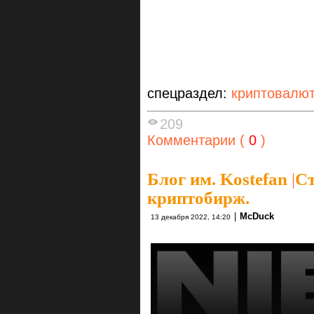
спецраздел:
криптовалю
209
Комментарии (
0
)
Блог им. Kostefan
|
С
криптобирж.
|
McDuck
13 декабря 2022, 14:20