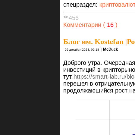
спецраздел:
криптовалю
456
Комментарии (
16
)
Блог им. Kostefan
|
Ро
|
McDuck
05 декабря 2023, 09:18
Доброго утра. Очередна
инвестиций в крипторыно
тут
https://smart-lab.ru/b
перешел в отрицательную
продолжающийся рост на