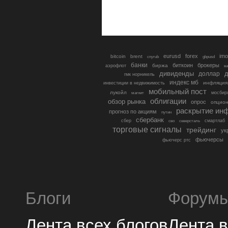
eurusd
forex
imo
bitcoin
brent
cnyrub
gbpusd
банки
биткоин
брокеры
биржа
аэрофлот
в
дивиденды
доллар
д
гмк норникель
индекс мб
инфляция
инвестиции в недвижимость
мобильный пост
лукойл
мосбир
магнит
облигации
обзор рынка
опрос
опцио
раскрытие ин
прогноз по акциям
путин
сбербанк
сбер
северсталь
смартлаб
сво
торговые сигналы
трейдинг
ук
фьючерсы
фьючерс ртс
Блоги
Форум
Лента всех блогов
Лента 