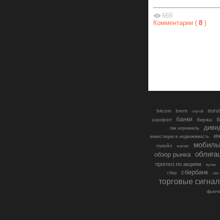
669
Комментарии (
8
)
euru
bitcoin
brent
cnyrub
банки
б
биржа
аэрофлот
диви
гмк норникель
ин
инвестиции в недвижимость
мобиль
лукойл
магнит
облига
обзор рынка
прогноз по акциям
путин
сбербанк
сбер
сво
торговые сигна
фьюче