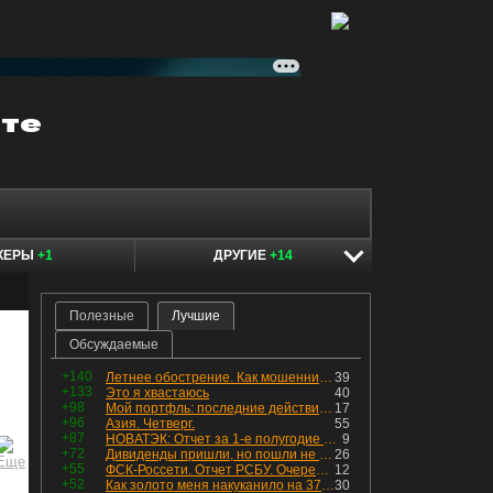
КЕРЫ
+1
ДРУГИЕ
+14
Полезные
Лучшие
Обсуждаемые
+140
Летнее обострение. Как мошенники пытаются подсунуть кнопку "БАБЛО" девушкам
39
+133
Это я хвастаюсь
40
+98
Мой портфль: последние действия и текущая структура. Краткий комментарий по всем позициям
17
+96
Азия. Четверг.
55
+87
НОВАТЭК: Отчет за 1-е полугодие 2026 - прибыль продолжает падать, но лучшее впереди, если не прилетит
9
+72
Дивиденды пришли, но пошли не туда
26
+55
ФСК-Россети. Отчет РСБУ. Очередная допка - бомбовые новости в эфире
12
+52
Как золото меня накуканило на 370к за ночь
30