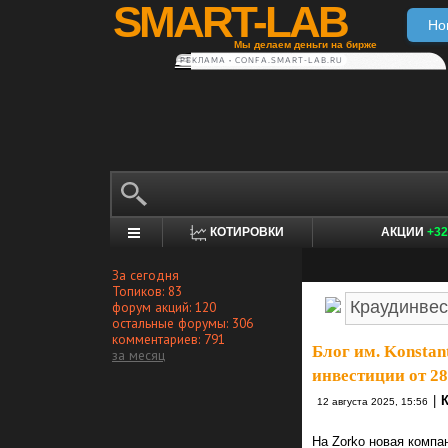
SMART-LAB
Но
Мы делаем деньги на бирже
РЕКЛАМА • CONFA.SMART-LAB.RU
КОТИРОВКИ
АКЦИИ
+32
За сегодня
Топиков: 83
форум акций: 120
остальные форумы: 306
комментариев: 791
Блог им. Konstan
за месяц
инвестиции от 28
|
12 августа 2025, 15:56
На Zorko новая компан