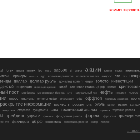
комментироват
акции
s&p500
sd
forex
imoex
аналитик
si
gbpusd
ipo
nyse
usdrub
алроса
анализ
газп
иткоин
брокеры
втб
вопрос
валюта
вдо
волновая разметка
волновой анализ
газ
денды
золото
инвестиции
доллар
доллар рубль
дональд трамп
евро
криптовал
декс мб
инфляция
китай
ключевая ставка цб рф
кризис
инфляция в россии
ный пост
нефть
новост
московская биржа
мосбиржа
мтс
натуральный газ
новатэк
ции
оффтоп
опрос
прогн
опционы
отчеты мсфо
офз
портфель инвестора
отчеты рсбу
раскрытие информации
рубль
роснефть
россия
ртс
рынок
санкц
рынки
сша
технический анализ
сущфакты
торговые роботы
северсталь
смартлаб
торговля
лы
трейдинг
форекс
украина
фьючерс mix
фондовый рынок
фрс сша
финансы
цб рф
фьючерсы
экономика
рс ртс
экономика россии
юмор
яндекс
....все