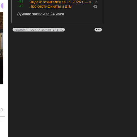
+51
Яндекс отчитался за I п. 2026 г. — компания увеличила инвестиции и долг. Buyback начал работать, продали Авто.Ру.
2
+49
Про сертификаты и ВТБ
43
Лучшие записи за 24 часа
РЕКЛАМА • CONFA.SMART-LAB.RU
0
ь