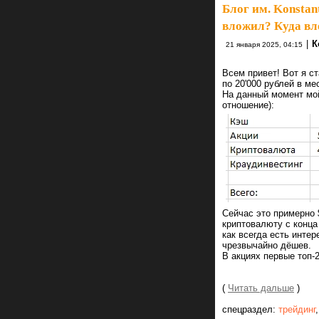
Блог им. Konstan
вложил? Куда вл
|
К
21 января 2025, 04:15
Всем привет! Вот я с
по 20'000 рублей в ме
На данный момент мой
отношение):
Сейчас это примерно 
криптовалюту с конца
как всегда есть инте
чрезвычайно дёшев.
В акциях первые топ-2
(
Читать дальше
)
спецраздел:
трейдинг