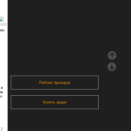
ймы
Рейтинг брокеров
 в
ак
ыл
Купить акции
3