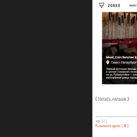
(
Читать дальше
)
341
Комментарии (
0
)