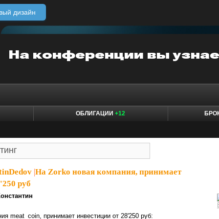
вый дизайн
ОБЛИГАЦИИ
+12
БРО
tinDedov
|
На Zorko новая компания, принимает
'250 руб
Константин
ия meat_coin, принимает инвестиции от 28'250 руб: