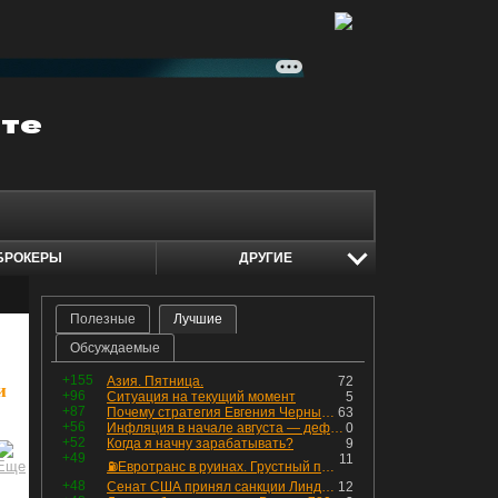
БРОКЕРЫ
ДРУГИЕ
Полезные
Лучшие
Обсуждаемые
+155
Азия. Пятница.
72
и
+96
Ситуация на текущий момент
5
+87
Почему стратегия Евгения Черных приведет вас к убыткам в 2026 году
63
+56
Инфляция в начале августа — дефляция из-за топлива и плодоовощной корзины, но услуги продолжают дорожать, а рубль начал ослабевать.
0
+52
Когда я начну зарабатывать?
9
+49
11
⛽️Евротранс в руинах. Грустный пост😶😞 Что изменилось в облигациях?
+48
Сенат США принял санкции Линдси Грэма против России
12