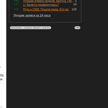
+48
Лучшие бумаги недели. Выпуск 780 – обновления для пятницы
3
+47
10
📈 Валюта развернулась?
+44
Путь к 1500. Пошла гонка. Кто раньше продаст.
100
Лучшие записи за 24 часа
РЕКЛАМА • CONFA.SMART-LAB.RU
,
,0%
ки
й
0