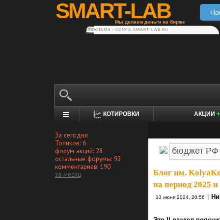
SMART-LAB
Но
Мы делаем деньги на бирже
РЕКЛАМА • CONFA.SMART-LAB.RU
КОТИРОВКИ
АКЦИИ
+
За сегодня
Топиков: 6
форум акций: 28
остальные форумы: 92
комментариев: 190
Блог им. KolyaKo
за месяц
на период 2025 и 
|
Ни
13 июня 2024, 20:56
Это II раздел поясн