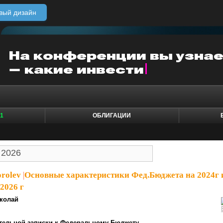
вый дизайн
1
ОБЛИГАЦИИ
rolev
|
Основные характеристики Фед.Бюджета на 2024г 
2026 г
колай
ительной записки к Федеральному Бюджету