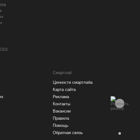
юта
и
оз
ии
 тэги
Смартлаб
Ценности смартлаба
Карта сайта
из
Реклама
Контакты
Вакансии
Правила
Помощь
Обратная связь