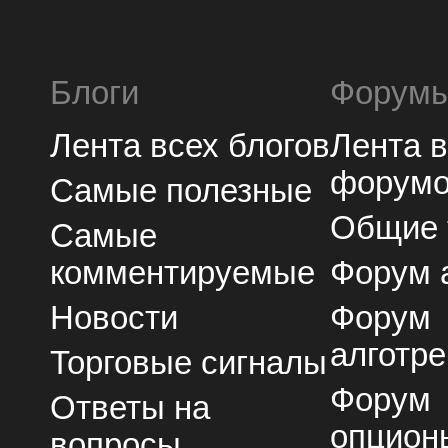
Блоги
Форум
Лента всех блогов
Лента 
форум
Самые полезные
Общие
Самые
комментируемые
Форум 
Новости
Форум
алготре
Торговые сигналы
Форум
Ответы на
опцион
вопросы