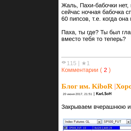
Жаль, Пахи-бабочки нет,
сейчас ночная бабочка с
60 пипсов, т.е. когда он
Паха, ты где? Ты был гл
вместо тебя то теперь?
115
|
★1
Комментарии (
2
)
Блог им. KiboR
|
Хоро
|
KarL$oH
20 июня 2017, 21:51
Закрываем вчерашнюю и