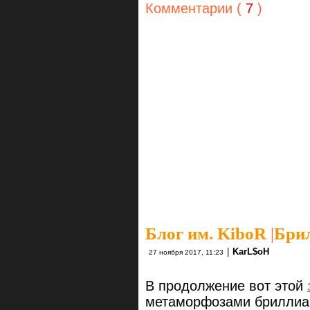
Комментарии (
7
)
Блог им. KiboR
|
Брил
|
KarL$oH
27 ноября 2017, 11:23
В продолжение вот этой
метаморфозами бриллиан