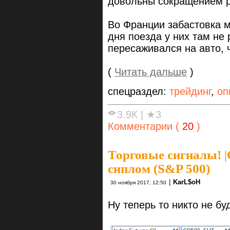
довольны сокращением р
Во Франции забастовка 
дня поезда у них там не 
пересаживался на авто, 
(
Читать дальше
)
спецраздел:
трейдинг
,
оп
3.9К
|
★3
Комментарии (
20
)
Торговые сигналы!
|
сиплом (S&P 500)
|
KarL$oH
30 ноября 2017, 12:50
Ну теперь то никто не бу