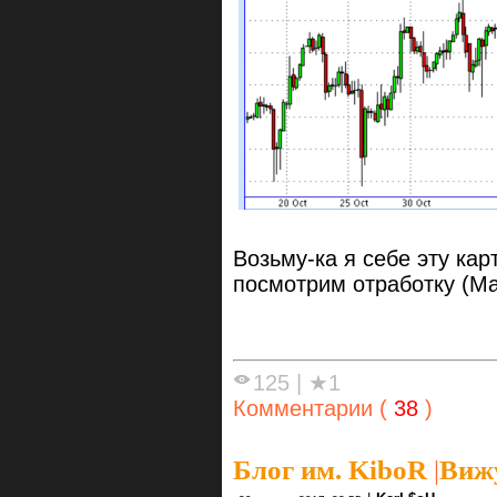
Возьму-ка я себе эту ка
посмотрим отработку (Ма
125
|
★1
Комментарии (
38
)
Блог им. KiboR
|
Виж