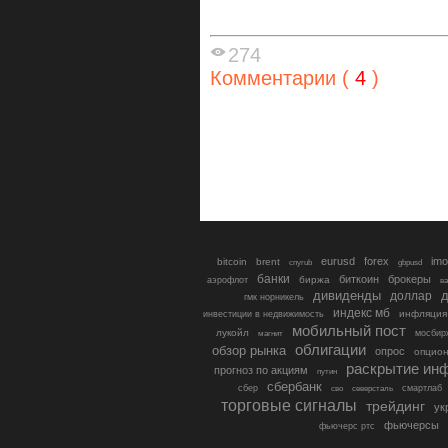
274
Комментарии (
4
)
eurusd
forex
imo
bitcoin
brent
cnyrub
gbpusd
банки
биткоин
брокеры
биржа
аэрофлот
в
дивиденды
доллар
д
гмк норникель
индекс мб
инфляция
инвестиции в недвижимость
мобильный пост
лукойл
мосбир
магнит
облигации
обзор рынка
опрос
опцио
раскрытие ин
прогноз по акциям
путин
сбербанк
сбер
северсталь
смартлаб
сво
торговые сигналы
трейдинг
ук
фьючерсы
фьючерс ртс