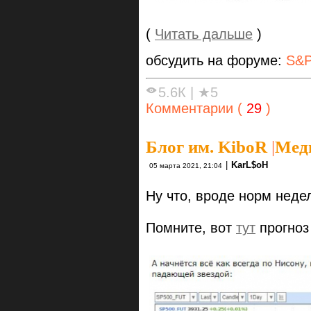
(
Читать дальше
)
обсудить на форуме:
S&P
5.6К
|
★5
Комментарии (
29
)
Блог им. KiboR
|
Медв
|
KarL$oH
05 марта 2021, 21:04
Ну что, вроде норм неде
Помните, вот
тут
прогноз