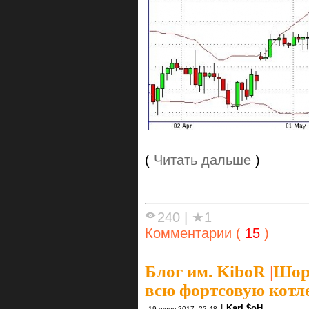
(
Читать дальше
)
240
|
★1
Комментарии (
15
)
Блог им. KiboR
|
Шорт
всю фортсовую котле
|
KarL$oH
19 июня 2017, 22:48