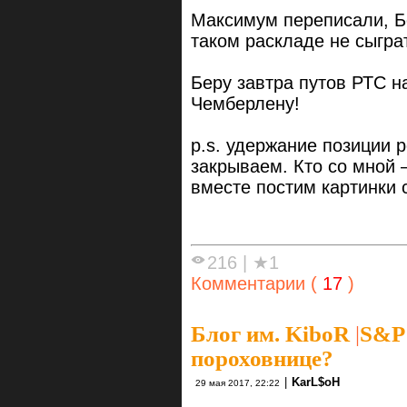
Максимум переписали, Б
таком раскладе не сыграт
Беру завтра путов РТС н
Чемберлену!
p.s. удержание позиции 
закрываем. Кто со мной 
вместе постим картинки 
216
|
★1
Комментарии (
17
)
Блог им. KiboR
|
S&P 
пороховнице?
|
KarL$oH
29 мая 2017, 22:22