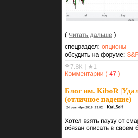
(
Читать дальше
)
спецраздел:
опционы
обсудить на форуме:
S&P
7.8К
|
★1
Комментарии (
47
)
Блог им. KiboR
|
Удал
(отличное падение)
|
KarL$oH
24 сентября 2019, 23:02
Хотел взять паузу от см
обязан описать в своем б