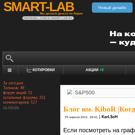
SMART-LAB
Новый дизайн
Мы делаем деньги на бирже
РЕКЛАМА • CONFA.SMART-LAB.RU
КОТИРОВКИ
АКЦИИ
+9
За сегодня
Топиков: 49
форум акций: 51
остальные форумы: 211
комментариев: 527
за месяц
Блог им. KiboR
|
Когд
|
KarL$oH
05 апреля 2021, 18:41
Если посмотреть на гра