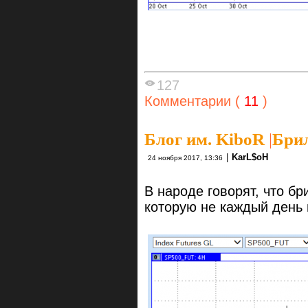
127
Комментарии (
11
)
Блог им. KiboR
|
Брил
|
KarL$oH
24 ноября 2017, 13:36
В народе говорят, что б
которую не каждый день 