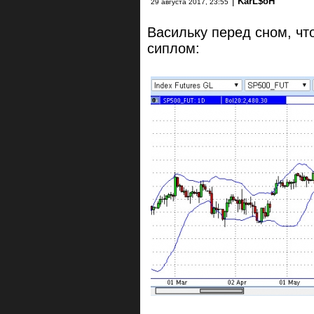
|
KarL$oH
29 августа 2017, 23:55
Васильку перед сном, чт
сиплом: