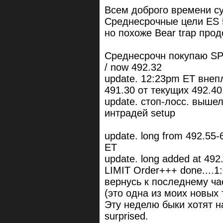
Всем доброго времени су
Среднесрочные цели ES 5
но похоже Bear trap прод
Среднесрочн покупаю SPY
/ now 492.32
update. 12:23pm ET вне
491.30 от текущих 492.40
update. стоп-лосс. выше
интрадей setup
update. long from 492.55-
ET
update. long added at 492
LIMIT Order+++ done....
вернусь к последнему час
(это одна из моих новых т
Эту неделю быки хотят на
surprised.