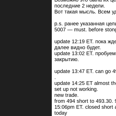
последние 2 недели.
Вот такая мысль. Всем у
p.s. ранее указанная цел
5007 — must. before stong c
update 12:19 ET. пока жд
далее видно будет.
update 13:02 ET. пробуем
закрытию.
update 13:47 ET. can go 49
.
update 14:25 ET almost th
set up not working.
new trade.
from 494 short to 493.30.
15:06pm ET. closed short 
today