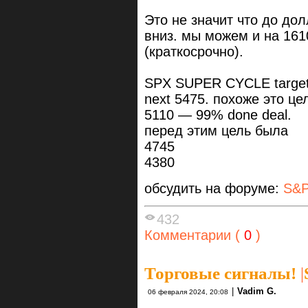
Это не значит что до до
вниз. мы можем и на 161
(краткосрочно).
SPX SUPER CYCLE target
next 5475. похоже это ц
5110 — 99% done deal.
перед этим цель была
4745
4380
обсудить на форуме:
S&P
432
Комментарии (
0
)
Торговые сигналы!
|
|
Vadim G.
06 февраля 2024, 20:08