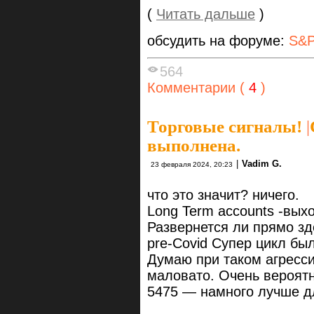
(
Читать дальше
)
обсудить на форуме:
S&P
564
Комментарии (
4
)
Торговые сигналы!
|
выполнена.
|
Vadim G.
23 февраля 2024, 20:23
что это значит? ничего.
Long Term accounts -выхо
Развернется ли прямо зд
pre-Covid Супер цикл бы
Думаю при таком агресс
маловато. Очень вероятн
5475 — намного лучше дл