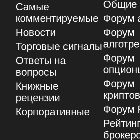
Общие
Самые
комментируемые
Форум 
Новости
Форум
алготре
Торговые сигналы
Форум
Ответы на
опцион
вопросы
Форум
Книжные
крипто
рецензии
Форум 
Корпоративные
Рейтин
брокер