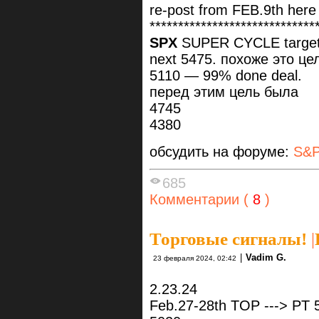
re-post from FEB.9th here 
*****************************
SPX
SUPER CYCLE target
next 5475. похоже это ц
5110 — 99% done deal.
перед этим цель была
4745
4380
обсудить на форуме:
S&P
685
Комментарии (
8
)
Торговые сигналы!
|
|
Vadim G.
23 февраля 2024, 02:42
2.23.24
Feb.27-28th TOP ---> PT 