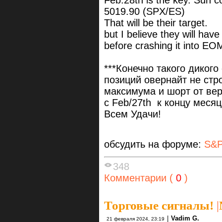
Feb.28th is the key. Sun co
5019.90 (SPX/ES)
That will be their target.
but I believe they will hav
before crashing it into E
***Конечно такого дикого
позиций овернайт не стр
максимума и шорт от ве
с Feb/27th к концу месяц
Всем Удачи!
обсудить на форуме:
S&P
348
Комментарии (
0
)
Торговые сигналы!
|
|
Vadim G.
21 февраля 2024, 23:19