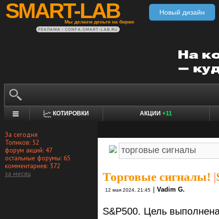
SMART-LAB
Новый дизайн
Мы делаем деньги на бирже
РЕКЛАМА • CONFA.SMART-LAB.RU
КОТИРОВКИ
АКЦИИ
+11
За сегодня
Топиков: 52
форум акций: 47
остальные форумы: 65
комментариев: 372
за месяц
Торговые сигналы!
|
|
Vadim G.
12 мая 2024, 21:45
S&P500. Цель выполнена.