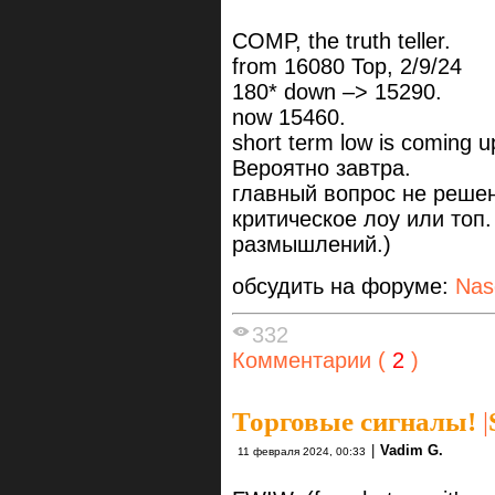
COMP, the truth teller.
from 16080 Top, 2/9/24
180* down –> 15290.
now 15460.
short term low is coming u
Вероятно завтра.
главный вопрос не реше
критическое лоу или топ
размышлений.)
обсудить на форуме:
Nas
332
Комментарии (
2
)
Торговые сигналы!
|
|
Vadim G.
11 февраля 2024, 00:33