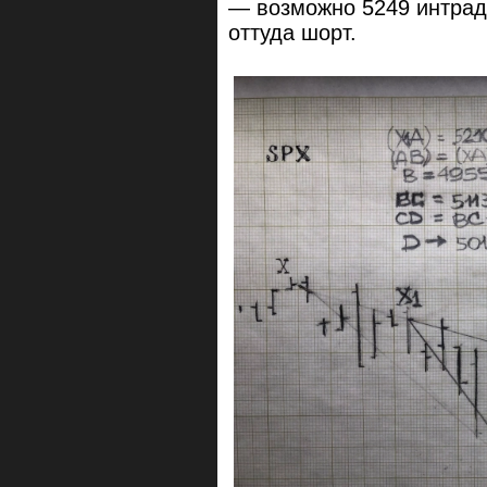
— возможно 5249 интрад
оттуда шорт.