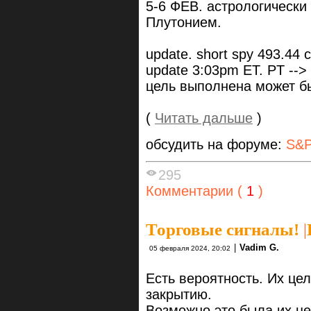
5-6 ФЕВ. астрологически
Плутонием.
update. short spy 493.44 c
update 3:03pm ET. PT --> 
цель выполнена может бы
(
Читать дальше
)
обсудить на форуме:
S&P
295
Комментарии (
1
)
Торговые сигналы!
|
|
Vadim G.
05 февраля 2024, 20:02
Есть вероятность. Их це
закрытию.
Возможно это была их ц