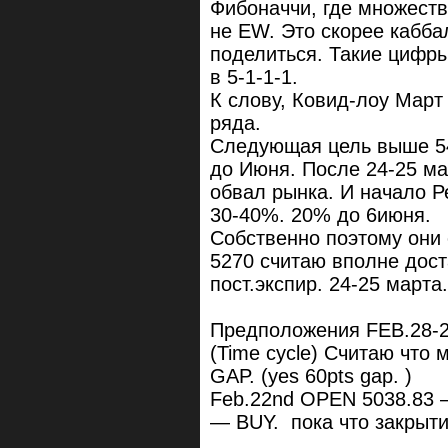
Фибоначчи, где множество
не EW. Это скорее кабб
поделиться. Такие цифры
в 5-1-1-1.
К слову, Ковид-лоу Март 
ряда.
Следующая цель выше 54
до Июня. После 24-25 ма
обвал рынка. И начало Р
30-40%. 20% до 6июня.
Собственно поэтому они 
5270 считаю вполне дос
пост.экспир. 24-25 марта
Предположения FEB.28-2
(Time cycle) Считаю что
GAP. (yes 60pts gap. )
Feb.22nd OPEN 5038.83 
— BUY. пока что закрыти