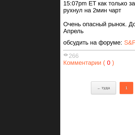
15:07pm ET как только з
рухнул на 2мин чарт
Очень опасный рынок. Д
Апрель
обсудить на форуме:
S&P
266
Комментарии (
0
)
← туда
1