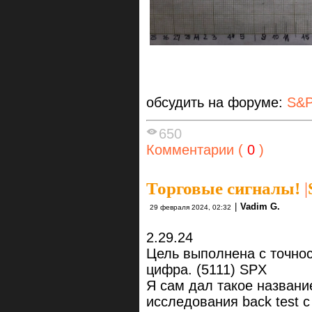
обсудить на форуме:
S&P
650
Комментарии (
0
)
Торговые сигналы!
|
|
Vadim G.
29 февраля 2024, 02:32
2.29.24
Цель выполнена с точнос
цифра. (5111) SPX
Я сам дал такое название
исследования back test с 