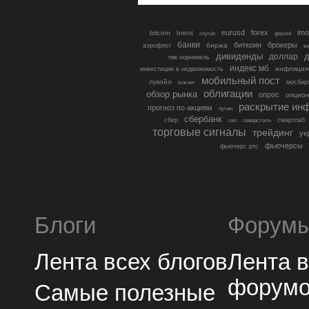
eurusd
forex
imo
bitcoin
brent
cnyrub
gbpusd
банки
биткоин
брокеры
биржа
аэрофлот
в
дивиденды
доллар
д
гмк норникель
индекс мб
инфляция
инвестиции в недвижимость
мобильный пост
лукойл
мосбир
магнит
облигации
обзор рынка
опрос
опцио
раскрытие ин
прогноз по акциям
путин
сбербанк
сбер
северсталь
смартлаб
сво
торговые сигналы
трейдинг
ук
фьючерсы
фьючерс ртс
Блоги
Форум
Лента всех блогов
Лента 
форум
Самые полезные