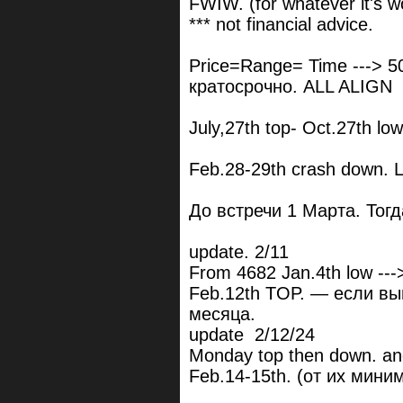
FWIW. (for whatever it's 
*** not financial advice.
Price=Range= Time ---> 50
кратосрочно. ALL ALIGN
July,27th top- Oct.27th lo
Feb.28-29th crash down. 
До встречи 1 Марта. Тог
update. 2/11
From 4682 Jan.4th low --
Feb.12th TOP. — если выш
месяца.
update 2/12/24
Monday top then down. an
Feb.14-15th. (от их мини