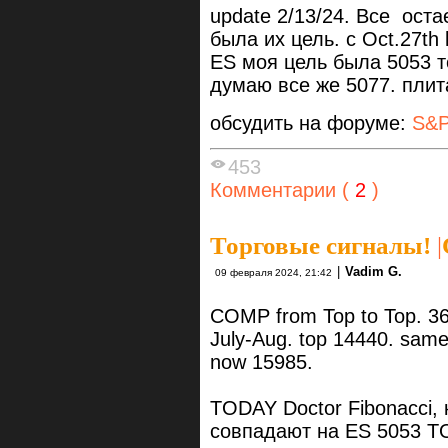
update 2/13/24. Все ост
была их цель. с Осt.27th 
ES моя цель была 5053 т
думаю все же 5077. плит
обсудить на форуме:
S&P
453
Комментарии (
2
)
Торговые сигналы!
|
|
Vadim G.
09 февраля 2024, 21:42
COMP from Top to Top. 3
July-Aug. top 14440. sam
now 15985.
TODAY Doctor Fibonacci,
совпадают на ES 5053 TOP